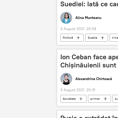
Suediei: Iată ce ca
Alina Munteanu
3 August 2021, 20:59
Politică
Suedia
Irin
Ion Ceban face apel
Chișinăuienii sunt 
Alexandrina Chirtoacă
3 August 2021, 20:31
Societate
primar
b
Rusia a extrădat 