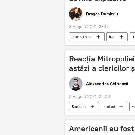
Dragoș Dumitriu
3 August 2021, 23:19
Internațional
Iran
I
Reacția Mitropoliei
astăzi a clericilor 
Alexandrina Chirtoacă
3 August 2021, 23:00
Societate
protest
v
călugări
COVID-19
Americanii au fost 