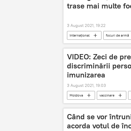
trase mai multe fo
3 August 2021, 19:22
Internațional
focuri de armă
VIDEO: Zeci de pre
discriminării pers
imunizarea
3 August 2021, 19:03
Moldova
vaccinare
coronavirus
Când se vor întrun
acorda votul de în