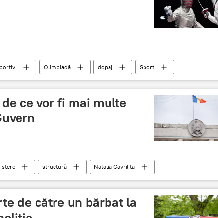
portivi
Olimpiadă
dopaj
Sport
t de ce vor fi mai multe
Guvern
istere
structură
Natalia Gavrilița
te de către un bărbat la
oliția