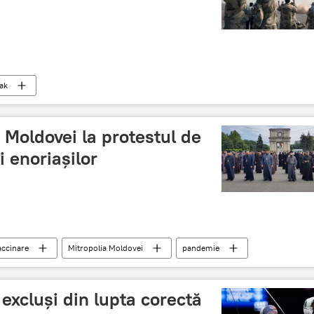
rak
 Moldovei la protestul de
și enoriașilor
accinare
Mitropolia Moldovei
pandemie
excluși din lupta corectă