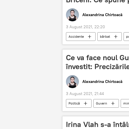
Alexandrina Chirtoacă
3 August 2021, 22:20
Accidente
bărbat
po
Ce va face noul Gu
învestit: Precizăril
Alexandrina Chirtoacă
3 August 2021, 21:44
Politică
Guvern
min
Irina Vlah s-a înt