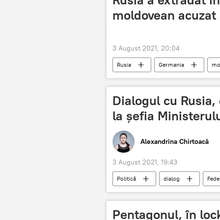
moldovean acuzat
3 August 2021, 20:04
Rusia
Germania
mo
Dialogul cu Rusia, 
la șefia Ministerul
Alexandrina Chirtoacă
3 August 2021, 19:43
Politică
dialog
Fede
Ministerul Afacerilor Externe și Integr
Pentagonul, în lo