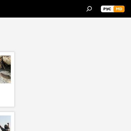
РУС
MD