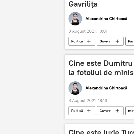
Gavrilița
Alexandrina Chirtoacă
3 August 2021, 19:01
Politică
Guvern
Par
Cine este Dumitru
la fotoliul de mini
Alexandrina Chirtoacă
3 August 2021, 18:13
Politică
Guvern
min
Cine este Iurie Țu