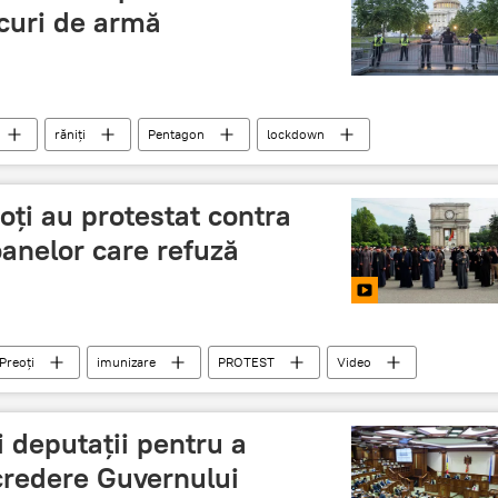
curi de armă
răniți
Pentagon
lockdown
oți au protestat contra
oanelor care refuză
Preoți
imunizare
PROTEST
Video
i deputații pentru a
credere Guvernului