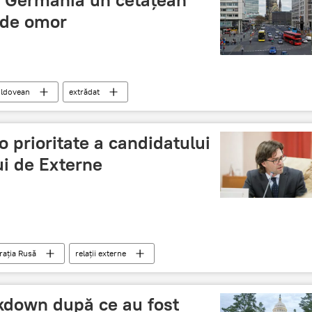
 de omor
ldovean
extrădat
o prioritate a candidatului
ui de Externe
rația Rusă
relații externe
ării Europene (MAEIE)
ckdown după ce au fost