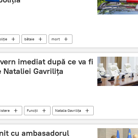
liție
bătaie
mort
vern imediat după ce va fi
e Nataliei Gavrilița
istere
Funcții
Natalia Gavrilița
âlnit cu ambasadorul