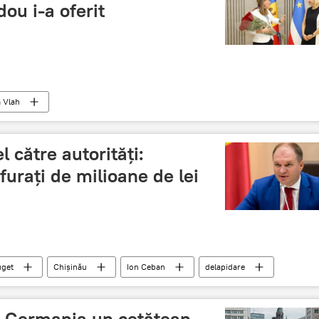
dou i-a oferit
a Vlah
 către autorități:
furați de milioane de lei
uget
Chișinău
Ion Ceban
delapidare
în Germania un cetățean