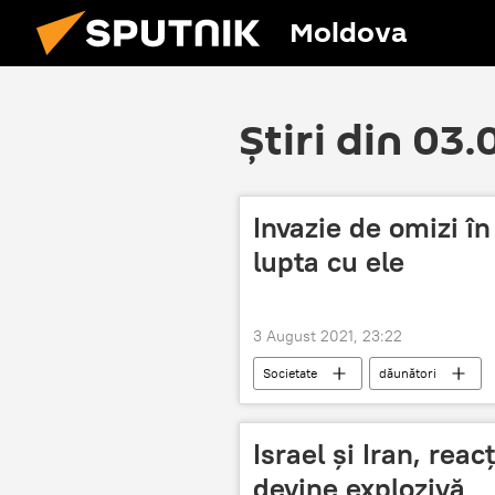
Moldova
Știri din 03
Invazie de omizi în
lupta cu ele
3 August 2021, 23:22
Societate
dăunători
Israel și Iran, reac
devine explozivă