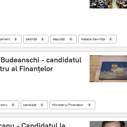
lament
ședință
deputați
Natalia Gavrilița
 Budeanschi - candidatul
stru al Finanțelor
istru
candidat
Ministerul Finanțelor
rcanu - Candidatul la