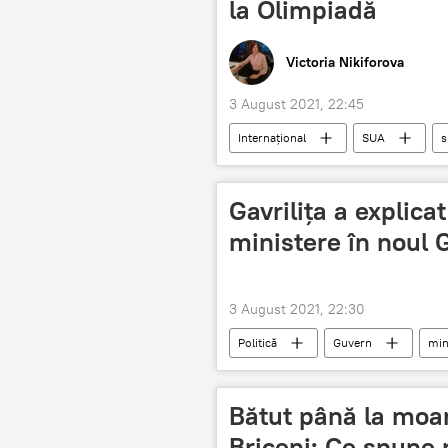
la Olimpiadă
Victoria Nikiforova
3 August 2021, 22:45
Internațional
SUA
s
Gavrilița a explica
ministere în noul 
3 August 2021, 22:30
Politică
Guvern
min
Bătut până la moar
Briceni: Ce spune p