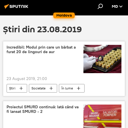
MD
Moldova
Știri din 23.08.2019
Incredibil: Modul prin care un bărbat a
furat 20 de lingouri de aur
23 August 2019, 21:00
Știri
Societate
În lume
Proiectul SMURD continuă: Iată când va
fi lansat SMURD - 2