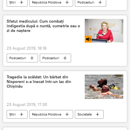
Știri
Republica Moldova
Podcasturi
Podcasturi
Societate
Bookfest
Sfatul medicului: Cum combați
indigestia după o nuntă, cumetrie sau o
zi de naștere
23 August 2019, 18:18
Podcasturi
Podcasturi
Republica Moldova
Știri
Sănătate
Societate
Sfatul medicului
Indigestii
Tragedie la scăldat: Un bărbat din
Nisporeni s-a înecat într-un lac din
sputnik Moldova
Chișinău
23 August 2019, 17:30
Știri
Republica Moldova
Societate
Valea Morilor
Înec
Tragedie