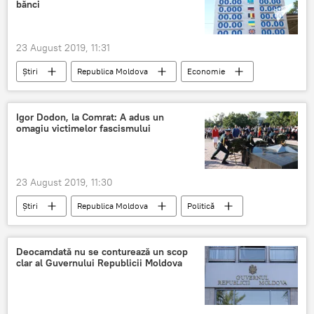
bănci
23 August 2019, 11:31
Știri
Republica Moldova
Economie
euro
dolar
Curs valutar
Igor Dodon, la Comrat: A adus un
omagiu victimelor fascismului
23 August 2019, 11:30
Știri
Republica Moldova
Politică
Fascism
razboi
Comrat
Deocamdată nu se conturează un scop
clar al Guvernului Republicii Moldova