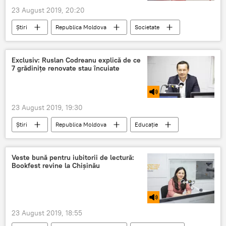
23 August 2019, 20:20
Știri
Republica Moldova
Societate
Elicopter SMURD
SMURD
Comisia Europeană
Viața în Moldova
Exclusiv: Ruslan Codreanu explică de ce
7 grădinițe renovate stau încuiate
23 August 2019, 19:30
Știri
Republica Moldova
Educație
Societate
Podcasturi
Podcasturi
renovate
grădinițe
Veste bună pentru iubitorii de lectură:
Bookfest revine la Chișinău
23 August 2019, 18:55