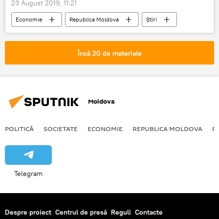
23 August 2019, 11:21
Economie
Republica Moldova
Știri
Scop
Guvernul RM
politica fiscală
Opinie
Analitică
Încă 20 de materiale
Moldova
POLITICĂ
SOCIETATE
ECONOMIE
REPUBLICA MOLDOVA
R
Telegram
Despre proiect
Centrul de presă
Reguli
Contacte