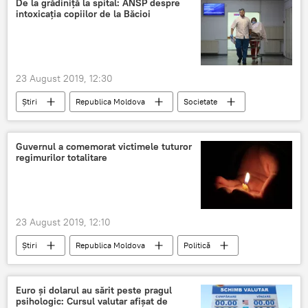
De la grădiniță la spital: ANSP despre
intoxicația copiilor de la Băcioi
23 August 2019, 12:30
Știri
Republica Moldova
Societate
intoxicație în masă
Agenția Națională pentru Sănătate Publică
Guvernul a comemorat victimele tuturor
regimurilor totalitare
Băcioi
copii
Grădiniță
23 August 2019, 12:10
Știri
Republica Moldova
Politică
regim autoritar
Guvernul RM
Președinție
Igor Dodon
Maia Sandu
Euro și dolarul au sărit peste pragul
psihologic: Cursul valutar afișat de
Andrei Nastase
Victime