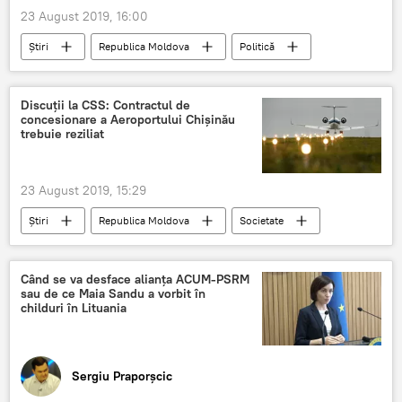
23 August 2019, 16:00
Știri
Republica Moldova
Politică
SUA
Maia Sandu
Washington
Bruxelles
Parteneriat
Discuții la CSS: Contractul de
concesionare a Aeroportului Chișinău
trebuie reziliat
23 August 2019, 15:29
Știri
Republica Moldova
Societate
Aeroport Chişinău
contract de concesionare
Când se va desface alianța ACUM-PSRM
sau de ce Maia Sandu a vorbit în
childuri în Lituania
Sergiu Praporșcic