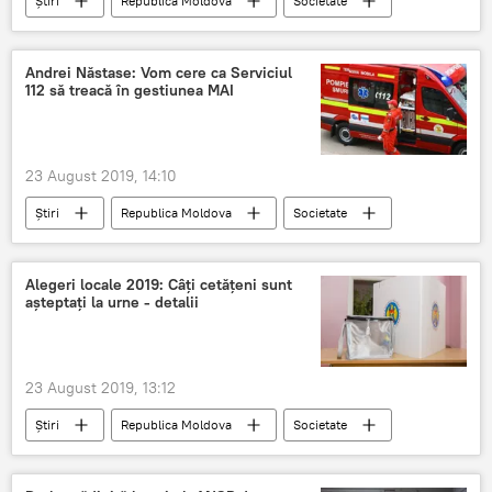
Știri
Republica Moldova
Societate
Andrei Năstase: Vom cere ca Serviciul
112 să treacă în gestiunea MAI
23 August 2019, 14:10
Știri
Republica Moldova
Societate
MAI
Raed Arafat
SMURD
Serviciul 112
Intervenţie
Alegeri locale 2019: Câți cetățeni sunt
așteptați la urne - detalii
23 August 2019, 13:12
Știri
Republica Moldova
Societate
CEC
Politică
alegeri locale 2019
Alegeri locale - 2019