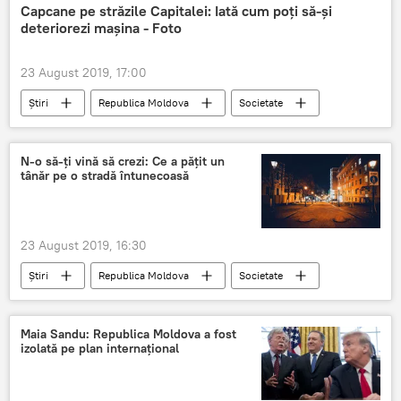
Scăldat
sputnik
Viața în Chișinău
Capcane pe străzile Capitalei: Iată cum poți să-și
deteriorezi mașina - Foto
23 August 2019, 17:00
Știri
Republica Moldova
Societate
capcane
masina
Soferi
N-o să-ți vină să crezi: Ce a pățit un
tânăr pe o stradă întunecoasă
23 August 2019, 16:30
Știri
Republica Moldova
Societate
tanar
strazi
capitala
intunecat
n-o sa-ti vina sa crezi
Maia Sandu: Republica Moldova a fost
izolată pe plan internațional
Viața în Chișinău