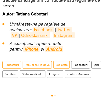
trebuie să exagerăm cu fructele sau legumele de
sezon.
Autor: Tatiana Cebotari
Urmărește-ne pe rețelele de
socializare:
|
Facebook
|
Twitter
|
VK
|
Odnoklassniki
|
Instagram
Accesaţi aplicaţiile mobile
pentru
iPhone
și
Android
Podcasturi
Republica Moldova
Societate
Podcasturi
Știri
Sănătate
Sfatul medicului
Indigestii
sputnik Moldova