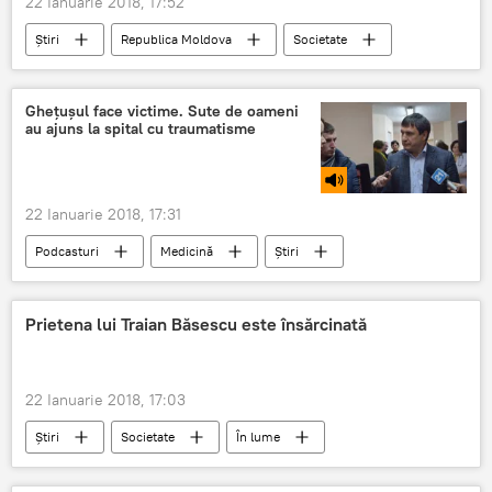
22 Ianuarie 2018, 17:52
Știri
Republica Moldova
Societate
liceu
gimnaziu
sistem
detalii
pedagogi
Universitate
Ghețușul face victime. Sute de oameni
au ajuns la spital cu traumatisme
reforma invatamantului
daca nu
educatie
1 septembrie 2018
22 Ianuarie 2018, 17:31
Podcasturi
Medicină
Știri
Republica Moldova
Chișinău
drumuri
traumatisme
ghețuș
Prietena lui Traian Băsescu este însărcinată
polei și ghețuș în Chișinău
22 Ianuarie 2018, 17:03
Știri
Societate
În lume
România
Traian Băsescu