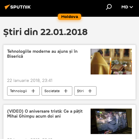
MD
Moldova
Știri din 22.01.2018
Tehnologiile moderne au ajuns și în
Biserică
22 Ianuarie 2018, 23:41
Tehnologii
Societate
Știri
În lume
Informații
Paris
Franta
preot
biserica
(VIDEO) O aniversare tristă: Ce a pățit
Mihai Ghimpu acum doi ani
Paris
card bancar
Preot
Biserica
Franta