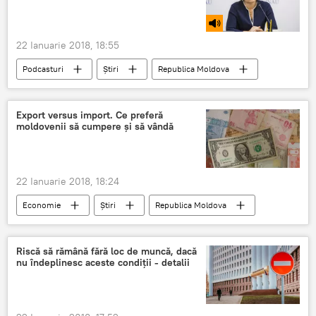
22 Ianuarie 2018, 18:55
Podcasturi
Știri
Republica Moldova
Societate
Chișinău
Republica Moldova
loc de muncă
Export versus import. Ce preferă
moldovenii să cumpere și să vândă
muncă
oameni fără adăpost
boschetar
oameni ai strazii
22 Ianuarie 2018, 18:24
Economie
Știri
Republica Moldova
Informații
export
import
mărfuri
agent economic
Moldova
Riscă să rămână fără loc de muncă, dacă
nu îndeplinesc aceste condiții - detalii
producție