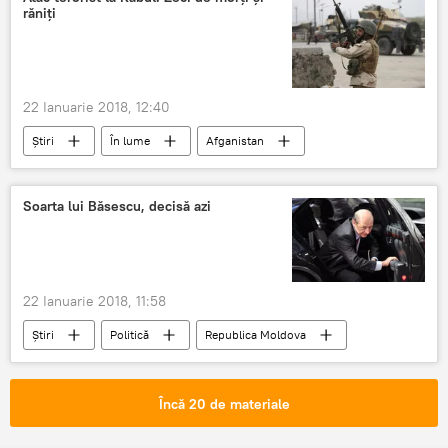
răniți
22 Ianuarie 2018, 12:40
Știri
În lume
Afganistan
Kabul
atac
terorist
detalii
raniti
Soarta lui Băsescu, decisă azi
22 Ianuarie 2018, 11:58
Știri
Politică
Republica Moldova
Igor Dodon
Anatol Şalaru
Traian Băsescu
Judecătoria Chişinău
Încă 20 de materiale
cetățenie