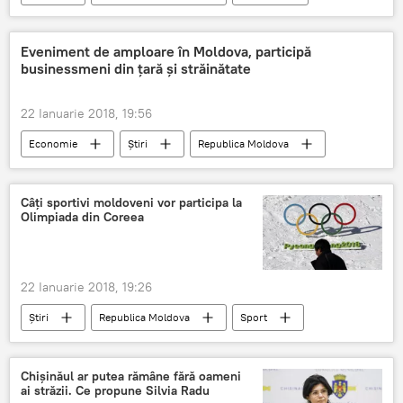
Politică
Societate
Rusia
Chisinau
Patriarhul Kiril
CSI
Eveniment de amploare în Moldova, participă
businessmeni din țară și străinătate
Congresul Mondial al Familiilor
detalii
Presa a aflat
cand va veni
22 Ianuarie 2018, 19:56
anul familiei
Economie
Știri
Republica Moldova
Fabricat în Moldova
forumul oamenilor de afaceri
Câți sportivi moldoveni vor participa la
Olimpiada din Coreea
Camera de Comerț și Industrie
22 Ianuarie 2018, 19:26
Știri
Republica Moldova
Sport
Austria
Coreea de Sud
Pyeongchang
moldoveni
sportivi
Chișinăul ar putea rămâne fără oameni
ai străzii. Ce propune Silvia Radu