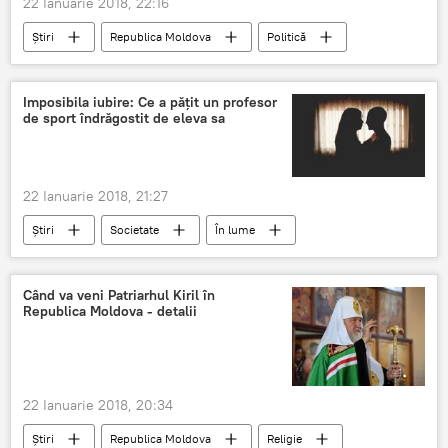
22 Ianuarie 2018, 22:16
Știri
Republica Moldova
Politică
Mihai Ghimpu
Parlamentul Republicii Moldova
protestatari
Imposibila iubire: Ce a pățit un profesor
de sport îndrăgostit de eleva sa
bătut
mulțime
linșat
capul spart
22 Ianuarie 2018, 21:27
Știri
Societate
În lume
România
eleva
hartuire sexuala
relatii sexuale
Când va veni Patriarhul Kiril în
Republica Moldova - detalii
22 Ianuarie 2018, 20:34
Știri
Republica Moldova
Religie