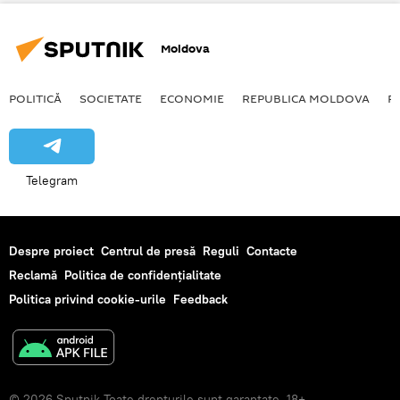
Moldova
POLITICĂ
SOCIETATE
ECONOMIE
REPUBLICA MOLDOVA
R
Telegram
Despre proiect
Centrul de presă
Reguli
Contacte
Reclamă
Politica de confidențialitate
Politica privind cookie-urile
Feedback
© 2026 Sputnik Toate drepturile sunt garantate. 18+