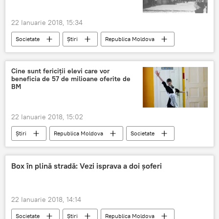
trafic de copii
cetățeană a Moldovei
22 Ianuarie 2018, 15:34
Societate
Știri
Republica Moldova
fotografie din alt veac
cladire
Legendele Chișinăului de altă dată
Cine sunt fericiții elevi care vor
beneficia de 57 de milioane oferite de
BM
22 Ianuarie 2018, 15:02
Știri
Republica Moldova
Societate
Cantemir
Leova
Nisporeni
Rascani
Causeni
Calarasi
Box în plină stradă: Vezi isprava a doi șoferi
elevi
liceu
gimnaziu
de milioane
oferite
22 Ianuarie 2018, 14:14
Societate
Știri
Republica Moldova