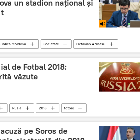
va un stadion național și
t
ublica Moldova
Societate
Octavian Armașu
stadion republican
Radioul și Sportul
al de Fotbal 2018:
ită văzute
Rusia
2018
fotbal
FIFA
Simboluri
Foto
 acuză pe Soros de