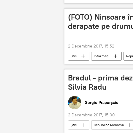
Silvia Radu
Pomul de Crăciun
(FOTO) Ninsoare în
derapate pe drumu
2 Decembrie 2017, 15:52
Știri
Informații
Rep
Inspectoratul Național de Patrulare
Bradul - prima de
Silvia Radu
Sergiu Praporșcic
2 Decembrie 2017, 15:00
Știri
Republica Moldova