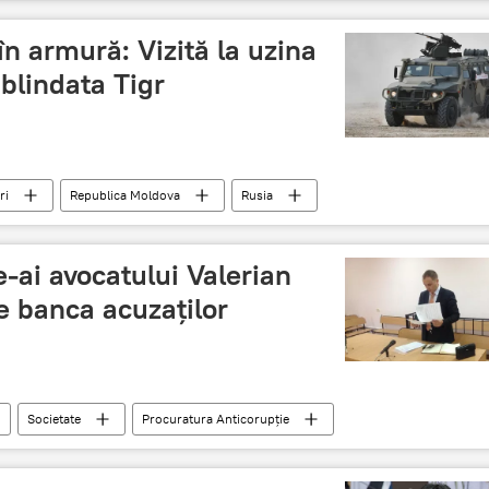
provocare
Pomul de Crăciun
sabotaj
în armură: Vizită la uzina
blindata Tigr
ri
Republica Moldova
Rusia
rod
Moscova
Russia Today
blindată
e-ai avocatului Valerian
e banca acuzaților
Societate
Procuratura Anticorupție
tul Naţional de Justiţie
Valerian Mînzat
avocati