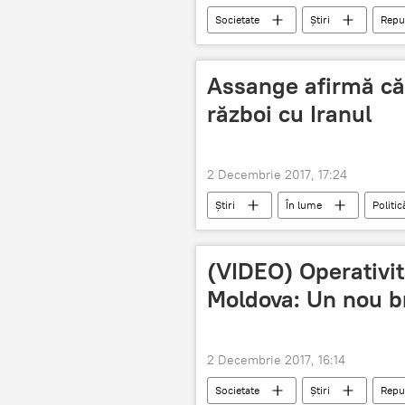
Societate
Știri
Repu
dispărut
minor
Cop
Assange afirmă că
război cu Iranul
2 Decembrie 2017, 17:24
Știri
În lume
Politic
CIA
New York Times
(VIDEO) Operativi
Moldova: Un nou b
2 Decembrie 2017, 16:14
Societate
Știri
Repu