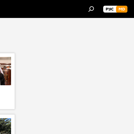
РУС
MD