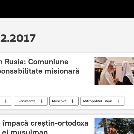
12.2017
în Rusia: Comuniune
ponsabilitate misionară
Evenimente
Moscova
Mitropolitul Tihon
rtodoxă Română
Biserica Ortodoxă Rusă
Ortodoxie
e împacă creștin-ortodoxa
ul ei musulman