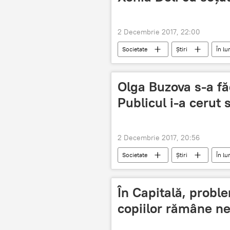
2 Decembrie 2017, 22:00
Societate
Știri
În l
Olga Buzova s-a fă
Publicul i-a cerut
2 Decembrie 2017, 20:56
Societate
Știri
În l
s-a facut de ras
În Capitală, probl
copiilor rămâne ne