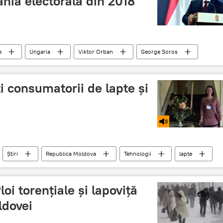
nia electorală din 2018
e
Ungaria
Viktor Orban
George Soros
legeri 2018
premierul ungur
campanie electorala
i consumatorii de lapte și
Știri
Republica Moldova
Tehnologii
lapte
i torențiale și lapoviță
ldovei