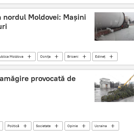
 nordul Moldovei: Mașini
ri
ublica Moldova
Ocnița
Briceni
Edineț
lapoviță
ninsoare
zamăgire provocată de
Politică
Societate
Opinie
Ucraina