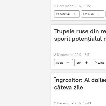
2 Decembrie 2017, 19:53
Podcasturi
Emisiuni
Chisinau
copii
alim
Trupele ruse din re
sporit potențialul 
2 Decembrie 2017, 18:51
Rusia
Știri
În lume
Îngrozitor: Al doil
câteva zile
2 Decembrie 2017, 17:43