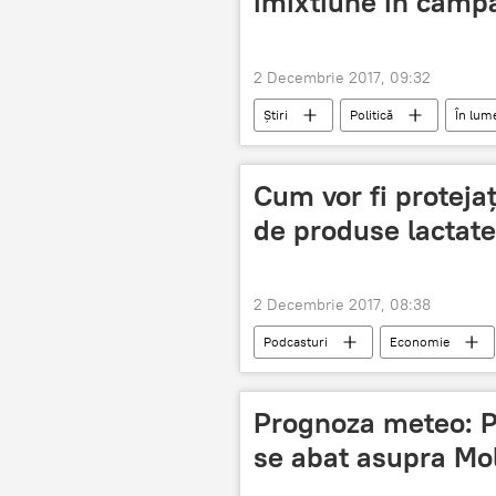
imixtiune în campa
2 Decembrie 2017, 09:32
Știri
Politică
În lum
Imixtiune
acuzare
a
Cum vor fi protejaț
de produse lactate
2 Decembrie 2017, 08:38
Podcasturi
Economie
produse lactate
Prognoza meteo: Plo
se abat asupra Mo