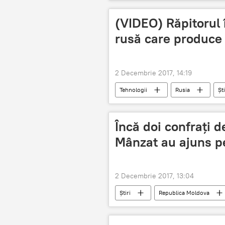
Carpați
Silvia Radu
(VIDEO) Răpitorul 
rusă care produce 
2 Decembrie 2017, 14:19
Tehnologii
Rusia
Ști
Emiratele Arabe Unite
Novgo
Încă doi confrați d
Mânzat au ajuns p
2 Decembrie 2017, 13:04
Știri
Republica Moldova
Procuratura Generală
Institu
escrocherie
politist