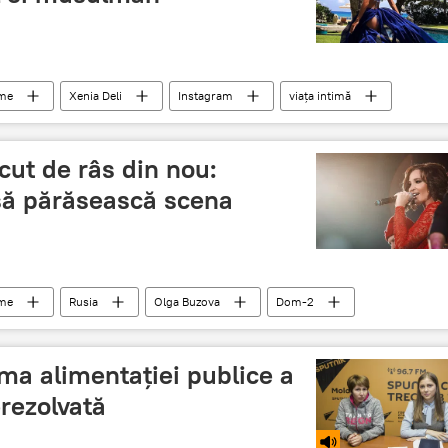
ume
Xenia Deli
Instagram
viața intimă
cut de râs din nou:
 să părăsească scena
ume
Rusia
Olga Buzova
Dom-2
ema alimentației publice a
rezolvată