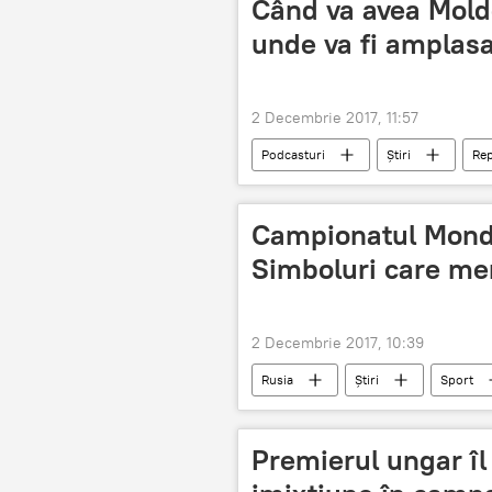
Când va avea Moldo
unde va fi amplasa
2 Decembrie 2017, 11:57
Podcasturi
Știri
Rep
Parlament
buget de stat
Campionatul Mondi
Simboluri care mer
2 Decembrie 2017, 10:39
Rusia
Știri
Sport
Campionatul mondial de fotbal 2018
Premierul ungar îl