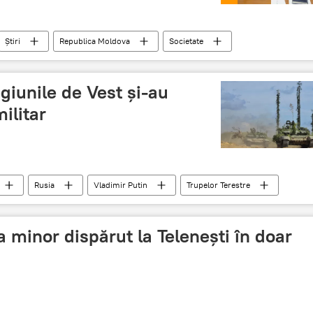
Știri
Republica Moldova
Societate
entație
gradinițe
giunile de Vest și-au
militar
Rusia
Vladimir Putin
Trupelor Terestre
ea minor dispărut la Telenești în doar