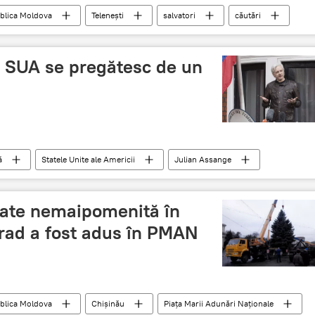
blica Moldova
Telenești
salvatori
căutări
il dispărut
 SUA se pregătesc de un
ă
Statele Unite ale Americii
Julian Assange
război
tate nemaipomenită în
rad a fost adus în PMAN
blica Moldova
Chișinău
Piața Marii Adunări Naționale