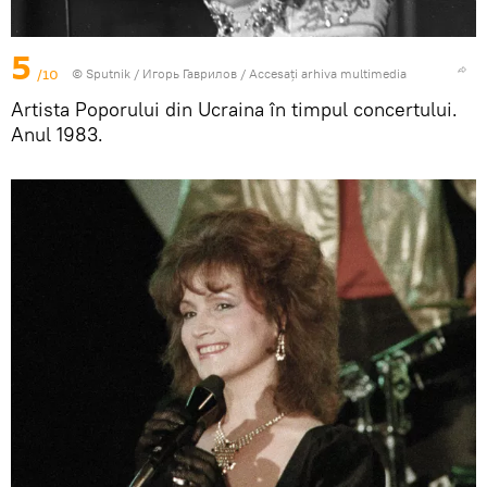
5
/10
© Sputnik / Игорь Гаврилов
/
Accesați arhiva multimedia
Artista Poporului din Ucraina în timpul concertului.
Anul 1983.