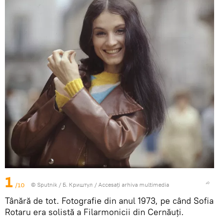
1
/10
© Sputnik / Б. Криштул
/
Accesați arhiva multimedia
Tânără de tot. Fotografie din anul 1973, pe când Sofia
Rotaru era solistă a Filarmonicii din Cernăuți.