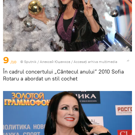
9
/10
© Sputnik / Алексей Юшенков
/
Accesați arhiva multimedia
În cadrul concertului „Cântecul anului” 2010 Sofia
Rotaru a abordat un stil cochet