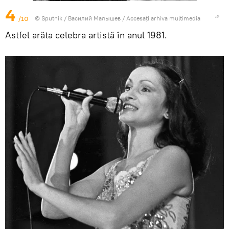
4
/10
© Sputnik / Василий Малышев
/
Accesați arhiva multimedia
Astfel arăta celebra artistă în anul 1981.