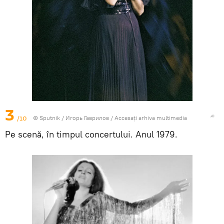
3
/10
© Sputnik / Игорь Гаврилов
/
Accesați arhiva multimedia
Pe scenă, în timpul concertului. Anul 1979.