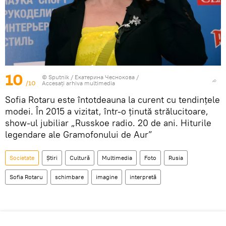
10
© Sputnik / Екатерина Чеснокова
/
/10
Accesați arhiva multimedia
Sofia Rotaru este întotdeauna la curent cu tendințele
modei. În 2015 a vizitat, într-o ținută strălucitoare,
show-ul jubiliar „Russkoe radio. 20 de ani. Hiturile
legendare ale Gramofonului de Aur”
Societate
Știri
Cultură
Multimedia
Foto
Rusia
Sofia Rotaru
schimbare
imagine
interpretă