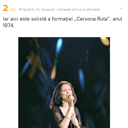
2
/10
© Sputnik / Б. Криштул
/
Accesați arhiva multimedia
Iar aici este solistă a formației „Cervona Ruta”, anul
1974.