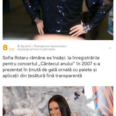
8
© Sputnik / Екатерина Чеснокова
/
/10
Accesați arhiva multimedia
Sofia Rotaru rămâne ea însăși: la înregistrările
pentru concertul „Cântecul anului” în 2007 s-a
prezentat în ținută de gală ornată cu paiete și
aplicații din țesătură fină transparentă