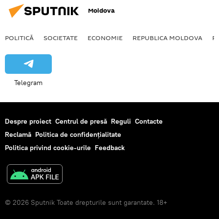
Moldova
POLITICĂ
SOCIETATE
ECONOMIE
REPUBLICA MOLDOVA
R
Telegram
Despre proiect
Centrul de presă
Reguli
Contacte
Reclamă
Politica de confidențialitate
Politica privind cookie-urile
Feedback
© 2026 Sputnik Toate drepturile sunt garantate. 18+