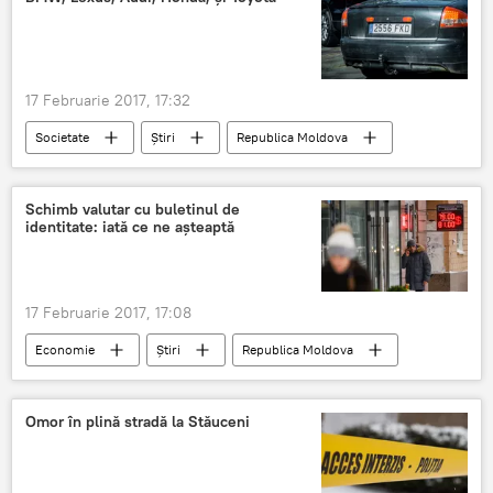
Moldovagaz
17 Februarie 2017, 17:32
Societate
Știri
Republica Moldova
Chișinău
Sputnik
Poliția Capitalei
Toyota
hoț
HONDA
BMW
Schimb valutar cu buletinul de
identitate: iată ce ne așteaptă
Audi
Lexus
Renault
17 Februarie 2017, 17:08
Economie
Știri
Republica Moldova
Veaceslav Ioniță
Buletin de identitate
Bănci
Schimb valutar
Manipulare
Omor în plină stradă la Stăuceni
piața valutară
Monopol
Lobby