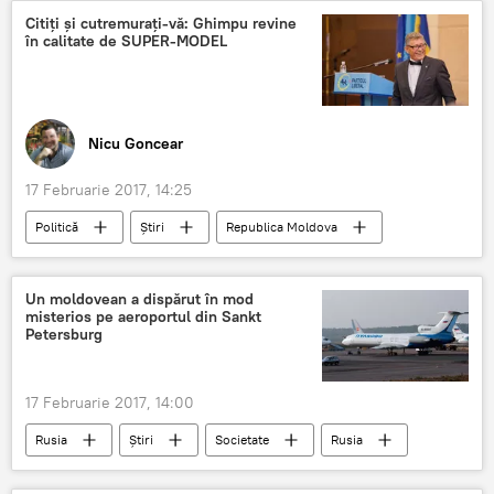
parcare
magazin
Citiți și cutremurați-vă: Ghimpu revine
în calitate de SUPER-MODEL
Nicu Goncear
17 Februarie 2017, 14:25
Politică
Știri
Republica Moldova
Mihai Ghimpu
Valeriu Munteanu
Nicu Goncear
PL
Ghimpu
Un moldovean a dispărut în mod
misterios pe aeroportul din Sankt
Alfabetizare
Decret
Limba română
Petersburg
Model
17 Februarie 2017, 14:00
Rusia
Știri
Societate
Rusia
Sankt Petersburg
aeroport