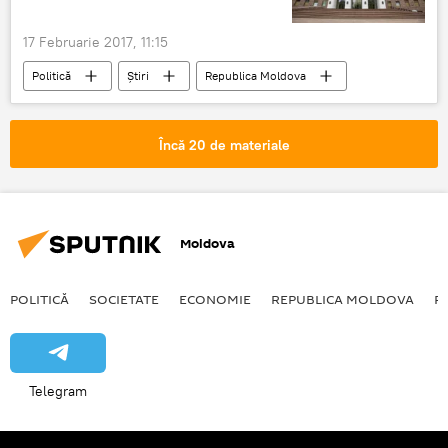
știri
Relații ruso-americane
Falsuri
Fake
17 Februarie 2017, 11:15
Politică
Știri
Republica Moldova
Parlament
membru
Curtea de Conturi
Raisa Apolschi
Încă 20 de materiale
Moldova
POLITICĂ
SOCIETATE
ECONOMIE
REPUBLICA MOLDOVA
R
Telegram