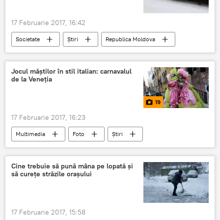
17 Februarie 2017, 16:42
Societate
Știri
Republica Moldova
omor
Adrian Jovmir
împușcat
Stăuceni
Jocul măștilor în stil italian: carnavalul
de la Veneția
19
17 Februarie 2017, 16:23
Multimedia
Foto
Știri
În lume
Italia
Veneția
fotografii
turiști
carnaval
Cine trebuie să pună mâna pe lopată și
să curețe străzile orașului
măști
17 Februarie 2017, 15:58