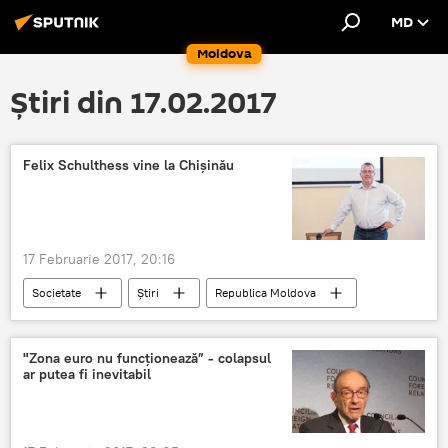
MD
Moldova
Știri din 17.02.2017
Felix Schulthess vine la Chișinău
17 Februarie 2017, 20:16
Societate
Știri
Republica Moldova
Cultură
Germania
Rusia
regizor
producător
întâlnire
"Zona euro nu funcționează” - colapsul
ar putea fi inevitabil
Chișinău