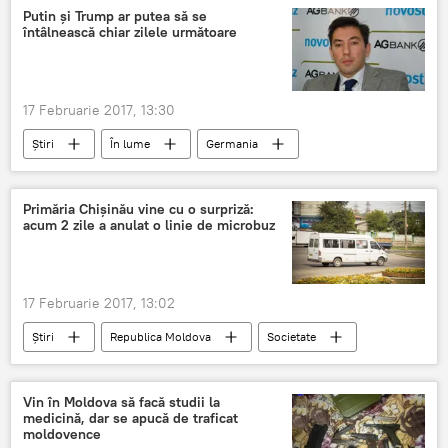
dispariție misterioasă
cetățean al Moldovei
Putin și Trump ar putea să se
întâlnească chiar zilele următoare
17 Februarie 2017, 13:30
Știri
În lume
Germania
SUA
Rusia
Vladimir Putin
Donald Trump
NATO
UE
Primăria Chișinău vine cu o surpriză:
acum 2 zile a anulat o linie de microbuz
Conferința de Securitate de la Munchen
securitate
conferință
politolog
Președinți
17 Februarie 2017, 13:02
Știri
Republica Moldova
Societate
anulare
Nistor Grozavu
Primăria Chișinău
Vin în Moldova să facă studii la
medicină, dar se apucă de traficat
moldovence