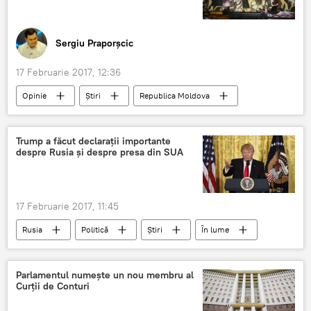
Sergiu Praporșcic
17 Februarie 2017, 12:36
Opinie
Știri
Republica Moldova
Chișinău
Turcia
Asia
Istanbul
Africa de Nord
trafic
Trump a făcut declarații importante
despre Rusia și despre presa din SUA
viol
criminali
prostituție
trafic de ființe umane
arabi
crimă organizată
17 Februarie 2017, 11:45
Rusia
Politică
Știri
În lume
SUA
Rusia
Vladimir Putin
Donald Trump
Hillary Clinton
Parlamentul numește un nou membru al
Curții de Conturi
Rex Tillerson
Trump
Presa