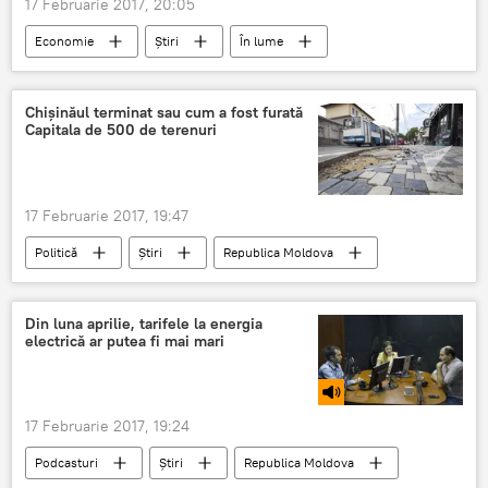
17 Februarie 2017, 20:05
Economie
Știri
În lume
SUA
Sputnik
zona euro
Chișinăul terminat sau cum a fost furată
Capitala de 500 de terenuri
17 Februarie 2017, 19:47
Politică
Știri
Republica Moldova
Ministerul Economiei
Primăria Chișinău
Agenția Proprietății Publice
Chișinău
Din luna aprilie, tarifele la energia
electrică ar putea fi mai mari
Terenuri
Scandal
Expropriere
17 Februarie 2017, 19:24
Podcasturi
Știri
Republica Moldova