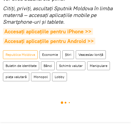
Citiţi, priviţi, ascultaţi Sputnik Moldova în limba
maternă — accesaţi aplicaţiile mobile pe
Smartphone-uri şi tablete.
Accesaţi aplicaţiile pentru iPhone >>
Accesaţi aplicaţiile pentru Android >>
Republica Moldova
Economie
Știri
Veaceslav Ioniță
Buletin de identitate
Bănci
Schimb valutar
Manipulare
piața valutară
Monopol
Lobby