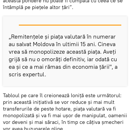
această pondere nu poate fi cumpătă cu ceea ce se
întâmplă pe piețele altor țări”.
„Remitențele și piața valutară în numerar
au salvat Moldova în ultimii 15 ani. Cineva
vrea să monopolizeze această piața. Aveți
grijă să nu o omorâți definitiv, iar odată cu
ea și ce a mai rămas din economia țării", a
scris expertul.
Tabloul pe care îl creionează Ioniță este următorul:
prin această inițiativă se vor reduce și mai mult
transferurile de peste hotare, piața valutară va fi
monopolizată și va fi mai ușor de manipulat, oamenii
vor deveni și mai săraci, în timp ce câțiva șmecheri
vor avea buzunarele pline.