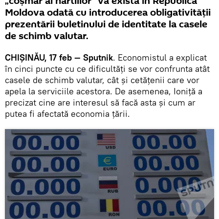
„coșmar al hârtiilor" va exista în Republica
Moldova odată cu introducerea obligativității
prezentării buletinului de identitate la casele
de schimb valutar.
CHIȘINĂU, 17 feb — Sputnik
. Economistul a explicat
în cinci puncte cu ce dificultăți se vor confrunta atât
casele de schimb valutar, cât și cetățenii care vor
apela la serviciile acestora. De asemenea, Ioniță a
precizat cine are interesul să facă asta și cum ar
putea fi afectată economia țării.