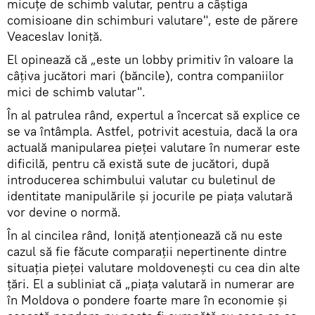
micuțe de schimb valutar, pentru a câștiga
comisioane din schimburi valutare", este de părere
Veaceslav Ioniță.
El opinează că „este un lobby primitiv în valoare la
câțiva jucători mari (băncile), contra companiilor
mici de schimb valutar".
În al patrulea rând, expertul a încercat să explice ce
se va întâmpla. Astfel, potrivit acestuia, dacă la ora
actuală manipularea pieței valutare în numerar este
dificilă, pentru că există sute de jucători, după
introducerea schimbului valutar cu buletinul de
identitate manipulările și jocurile pe piața valutară
vor devine o normă.
În al cincilea rând, Ioniță atenționează că nu este
cazul să fie făcute comparații nepertinente dintre
situația pieței valutare moldovenești cu cea din alte
țări. El a subliniat că „piața valutară in numerar are
în Moldova o pondere foarte mare în economie și