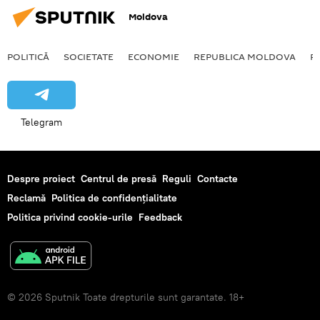
Moldova
POLITICĂ
SOCIETATE
ECONOMIE
REPUBLICA MOLDOVA
R
Telegram
Despre proiect
Centrul de presă
Reguli
Contacte
Reclamă
Politica de confidențialitate
Politica privind cookie-urile
Feedback
© 2026 Sputnik Toate drepturile sunt garantate. 18+