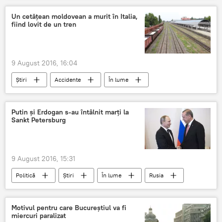
Un cetățean moldovean a murit în Italia,
fiind lovit de un tren
9 August 2016, 16:04
Știri
Accidente
În lume
italia
tren
barbat
Putin și Erdogan s-au întâlnit marți la
Sankt Petersburg
9 August 2016, 15:31
Politică
Știri
În lume
Rusia
Turcia
Vladimir Putin
Recep Tayyip Erdogan
Putin
Motivul pentru care Bucureștiul va fi
miercuri paralizat
Întâlnire
Erdogan
Sankt Petersburg