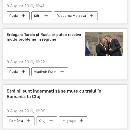
9 August 2016, 16:41
Rusia
Știri
Republica Moldova
candidatură
alegeri prezidențiale
petiție
Erdogan: Turcia și Rusia ar putea rezolva
multe probleme în regiune
9 August 2016, 16:22
Rusia
Vladimir Putin
Recep Tayyip Erdogan
Străinii sunt îndemnați să se mute cu traiul în
România, la Cluj
9 August 2016, 16:09
România
Cluj
imigrație
locuri de muncă