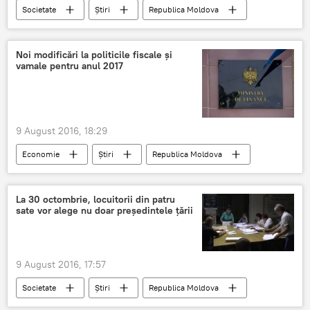
Societate
Știri
Republica Moldova
Ruxanda Glavan
studii
medic rezident
Postuniversitare
Noi modificări la politicile fiscale și
vamale pentru anul 2017
9 August 2016, 18:29
Economie
Știri
Republica Moldova
Ministerul Finanţelor
Serviciul Fiscal de Stat
FISC
lege
proiect
reforma
La 30 octombrie, locuitorii din patru
sate vor alege nu doar preşedintele ţării
9 August 2016, 17:57
Societate
Știri
Republica Moldova
CEC
alegeri prezidenţiale
Moldova