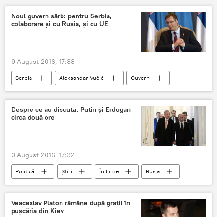
alegeri locale
Noul guvern sârb: pentru Serbia,
colaborare și cu Rusia, și cu UE
Alegeri prezidenţiale în Republica Moldova - 2020
9 August 2016, 17:33
Serbia
Aleksandar Vučić
Guvern
Serbia
Federaţia Rusă
Uniunea Europeană
Despre ce au discutat Putin și Erdogan
circa două ore
9 August 2016, 17:32
Politică
Știri
În lume
Rusia
Turcia
Vladimir Putin
Recep Tayyip Erdogan
Întâlnire
Veaceslav Platon rămâne după gratii în
puşcăria din Kiev
Tratative
Putin-Erdogan