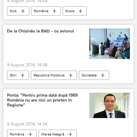
9 August 2016, 14:49
SUA
România
Rusia
Joseph E. Stiglitz
Globalism
neoliberalism
Psihiatru
De la Chișinău la Bălți - cu avionul
9 August 2016, 14:38
Știri
Republica Moldova
Societate
Iurie Chirinciuc
Bălți
reconstrucție
Aeroport
Ponta: ”Pentru prima dată după 1989
România nu are nici un prieten în
Regiune”
9 August 2016, 14:24
România
Marea Neagră