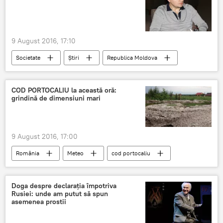
9 August 2016, 17:10
Societate
Știri
Republica Moldova
Moldova
Platon
Ucraina
COD PORTOCALIU la această oră:
grindină de dimensiuni mari
9 August 2016, 17:00
România
Meteo
cod portocaliu
Grindină
Ploi
Doga despre declarația împotriva
Rusiei: unde am putut să spun
asemenea prostii