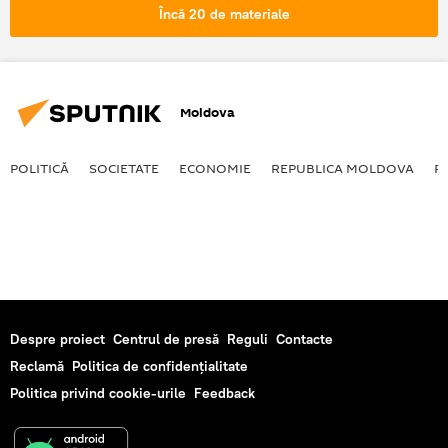
Lovitura de stat
Extradare
Încă 20 de materiale
Moldova
POLITICĂ
SOCIETATE
ECONOMIE
REPUBLICA MOLDOVA
R
Despre proiect
Centrul de presă
Reguli
Contacte
Reclamă
Politica de confidențialitate
Politica privind cookie-urile
Feedback