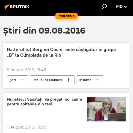
MD
Moldova
Știri din 09.08.2016
Halterofilul Serghei Cechir este câștigător în grupa
„B” la Olimpiada de la Rio
9 August 2016, 19:45
Știri
Republica Moldova
În lume
Sport
Brazilia
victorie
JO
competiție
halterofil
Ministerul Sănătății va pregăti noi cadre
pentru spitalele din țară
9 August 2016, 19:03