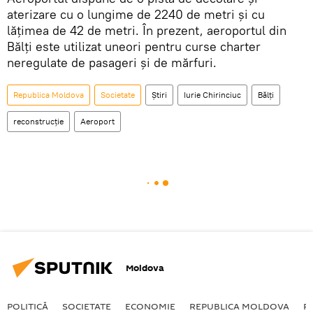
aterizare cu o lungime de 2240 de metri și cu
lățimea de 42 de metri. În prezent, aeroportul din
Bălți este utilizat uneori pentru curse charter
neregulate de pasageri și de mărfuri.
Republica Moldova
Societate
Știri
Iurie Chirinciuc
Bălți
reconstrucție
Aeroport
Moldova
POLITICĂ
SOCIETATE
ECONOMIE
REPUBLICA MOLDOVA
R