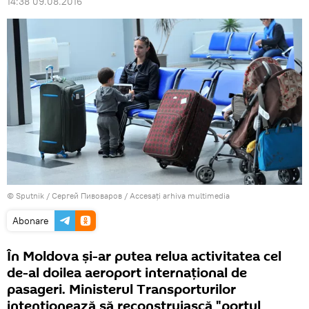
14:38 09.08.2016
© Sputnik / Сергей Пивоваров
/
Accesați arhiva multimedia
Abonare
În Moldova și-ar putea relua activitatea cel
de-al doilea aeroport internațional de
pasageri. Ministerul Transporturilor
intenționează să reconstruiască "portul