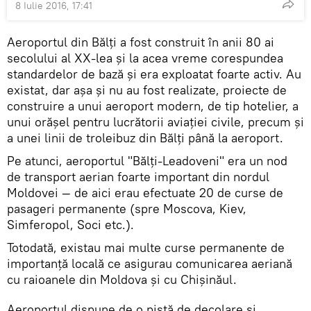
8 Iulie 2016, 17:41
Aeroportul din Bălți a fost construit în anii 80 ai
secolului al XX-lea și la acea vreme corespundea
standardelor de bază și era exploatat foarte activ. Au
existat, dar așa și nu au fost realizate, proiecte de
construire a unui aeroport modern, de tip hotelier, a
unui orășel pentru lucrătorii aviației civile, precum şi
a unei linii de troleibuz din Bălți până la aeroport.
Pe atunci, aeroportul "Bălți-Leadoveni" era un nod
de transport aerian foarte important din nordul
Moldovei — de aici erau efectuate 20 de curse de
pasageri permanente (spre Moscova, Kiev,
Simferopol, Soci etc.).
Totodată, existau mai multe curse permanente de
importanţă locală ce asigurau comunicarea aeriană
cu raioanele din Moldova și cu Chișinăul.
Aeroportul dispune de o pistă de decolare și