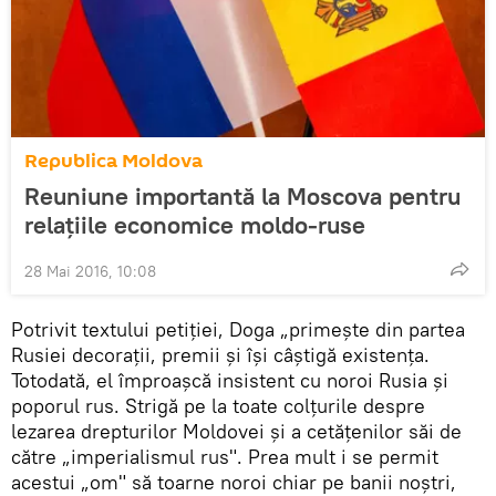
Republica Moldova
Reuniune importantă la Moscova pentru
relațiile economice moldo-ruse
28 Mai 2016, 10:08
Potrivit textului petiției, Doga „primește din partea
Rusiei decorații, premii și își câștigă existența.
Totodată, el împroașcă insistent cu noroi Rusia și
poporul rus. Strigă pe la toate colțurile despre
lezarea drepturilor Moldovei și a cetățenilor săi de
către „imperialismul rus". Prea mult i se permit
acestui „om" să toarne noroi chiar pe banii noștri,