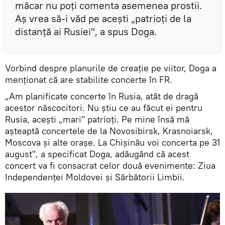
măcar nu poți comenta asemenea prostii.
Aș vrea să-i văd pe acești „patrioți de la
distanță ai Rusiei", a spus Doga.
Vorbind despre planurile de creație pe viitor, Doga a
menționat că are stabilite concerte în FR.
„Am planificate concerte în Rusia, atât de dragă
acestor născocitori. Nu știu ce au făcut ei pentru
Rusia, acești „mari" patrioți. Pe mine însă mă
așteaptă concertele de la Novosibirsk, Krasnoiarsk,
Moscova și alte orașe. La Chișinău voi concerta pe 31
august", a specificat Doga, adăugând că acest
concert va fi consacrat celor două evenimente: Ziua
Independenței Moldovei și Sărbătorii Limbii.