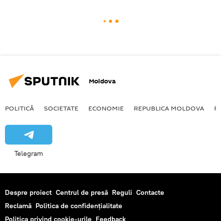
Moldova
POLITICĂ
SOCIETATE
ECONOMIE
REPUBLICA MOLDOVA
R
Telegram
Despre proiect
Centrul de presă
Reguli
Contacte
Reclamă
Politica de confidențialitate
Politica privind cookie-urile
Feedback