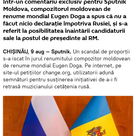
Într-un comentariu exclusiv pentru Sputnik
Moldova, compozitorul moldovean de
renume mondial Eugen Doga a spus că nu a
făcut nicio declarație împotriva Rusiei, și s-a
referit la posibilitatea înaintării candidaturii
sale la postul de președinte al RM.
CHIȘINĂU, 9 aug — Sputnik.
Un scandal de proporţii
s-a iscat în jurul renumitului compozitor moldovean
de renume mondial Eugen Doga. Pe internet, pe
site-ul petițiilor change.org, utilizatorii adună
semnături pentru susținerea iniţiativei de a-i fi
retrasă muzicianului cetățenia rusă.