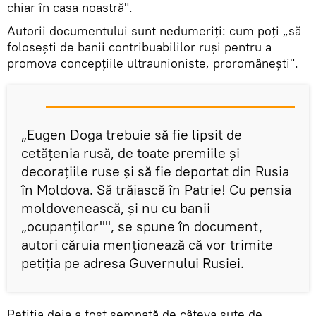
chiar în casa noastră".
Autorii documentului sunt nedumeriți: cum poți „să
folosești de banii contribuabililor ruşi pentru a
promova concepțiile ultraunioniste, proromânești".
„Eugen Doga trebuie să fie lipsit de
cetățenia rusă, de toate premiile și
decorațiile ruse și să fie deportat din Rusia
în Moldova. Să trăiască în Patrie! Cu pensia
moldovenească, și nu cu banii
„ocupanților"", se spune în document,
autori căruia menționează că vor trimite
petiția pe adresa Guvernului Rusiei.
Petiția deja a fost semnată de câteva sute de