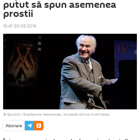
putut să spun asemenea
prostii
16:41 09.08.2016
© Sputnik / Екатерина Чеснокова
/
Accesați arhiva multimedia
Abonare