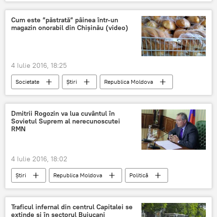
NATO
Moldova
consolidare
Georgia
Stoltenberg
Cum este ”păstrată” pâinea într-un
magazin onorabil din Chișinău (video)
4 Iulie 2016, 18:25
Societate
Știri
Republica Moldova
Pâine
Gunoi
Magazin
Dmitrii Rogozin va lua cuvântul în
Sovietul Suprem al nerecunoscutei
RMN
4 Iulie 2016, 18:02
Știri
Republica Moldova
Politică
Tiraspol
vizită
Chișinău
Dmitrii Rogozin
Traficul infernal din centrul Capitalei se
extinde şi în sectorul Buiucani