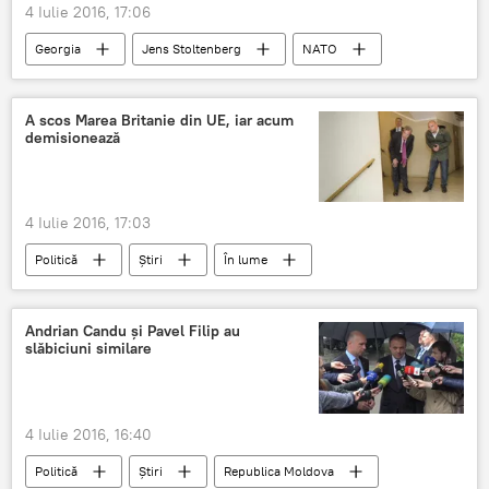
4 Iulie 2016, 17:06
Georgia
Jens Stoltenberg
NATO
extindere
consolidare
Buget militar
Summitul NATO: mituri şi realităţi
A scos Marea Britanie din UE, iar acum
demisionează
4 Iulie 2016, 17:03
Politică
Știri
În lume
Europa
Marea Britanie
Uniunea Europeană
BREXIT
Andrian Candu şi Pavel Filip au
slăbiciuni similare
Nigel Farage
4 Iulie 2016, 16:40
Politică
Știri
Republica Moldova