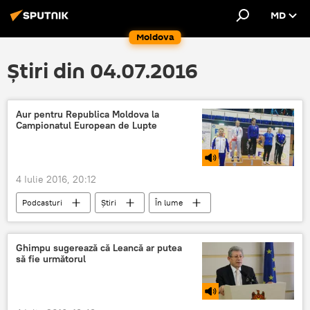
MD
Moldova
Știri din 04.07.2016
Aur pentru Republica Moldova la
Campionatul European de Lupte
4 Iulie 2016, 20:12
Podcasturi
Știri
În lume
Sport
România
București
Jocurile Olimpice de la Rio
competiţie
Ghimpu sugerează că Leancă ar putea
să fie următorul
lupte