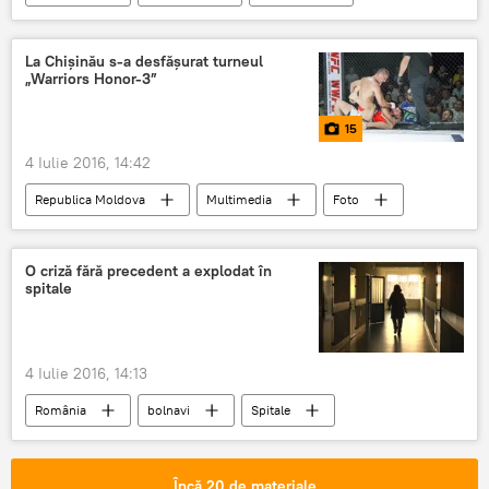
Fructe
Legume
sfaturi
Alimente
vară
Hidratare
La Chișinău s-a desfășurat turneul
„Warriors Honor-3”
Vitamine
15
4 Iulie 2016, 14:42
Republica Moldova
Multimedia
Foto
Știri
O criză fără precedent a explodat în
spitale
4 Iulie 2016, 14:13
România
bolnavi
Spitale
Donație
Încă 20 de materiale