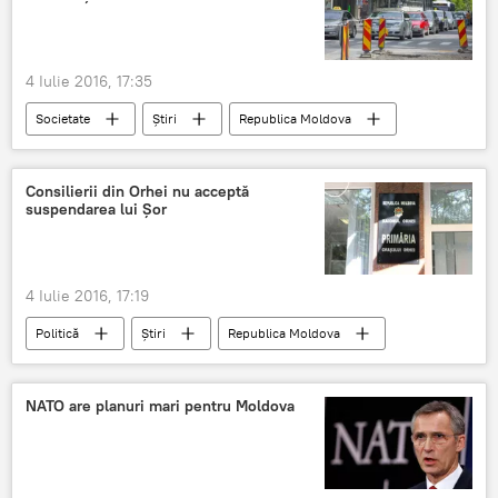
Moscova - Chişinău: 2016 ca timp al resetării
4 Iulie 2016, 17:35
Societate
Știri
Republica Moldova
trafic
Chişinău
Buiucani
ambuteiaj
Consilierii din Orhei nu acceptă
suspendarea lui Șor
4 Iulie 2016, 17:19
Politică
Știri
Republica Moldova
Orhei
Consiliu
Proteste
Ilan Șor
Arest
Consilieri locali
NATO are planuri mari pentru Moldova