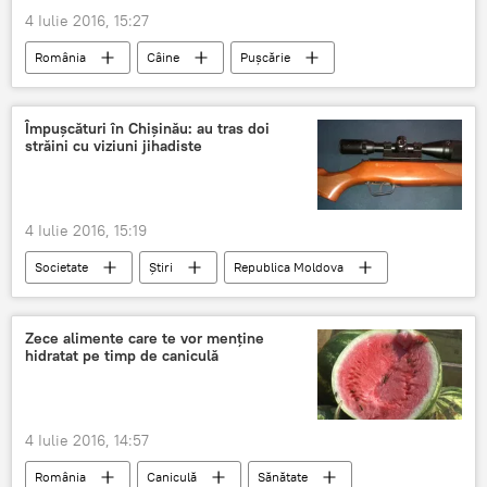
4 Iulie 2016, 15:27
România
Câine
Pușcărie
Andreea Marin
Plimbare
Împuşcături în Chişinău: au tras doi
străini cu viziuni jihadiste
4 Iulie 2016, 15:19
Societate
Știri
Republica Moldova
Moldova
SIS
jihadist
arabi
împuşcături
Zece alimente care te vor menține
hidratat pe timp de caniculă
4 Iulie 2016, 14:57
România
Caniculă
Sănătate