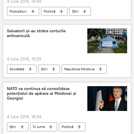
4 Iulie 2016, 19:49
Podcasturi
Politică
Știri
Republica Moldova
Mihai Ghimpu
Iurie Leancă
Dorin Drăguțanu
Salvatorii şi-au strâns corturile
anticaniculă
Procurorii continuă investigarea fraudelor din sistemul bancar
4 Iulie 2016, 19:25
Societate
Știri
Republica Moldova
Moldova
caniculă
salvatori
corturi
DSE
NATO va continua să consolideze
potențialul de apărare al Moldovei și
Georgiei
4 Iulie 2016, 18:54
Știri
În lume
Politică