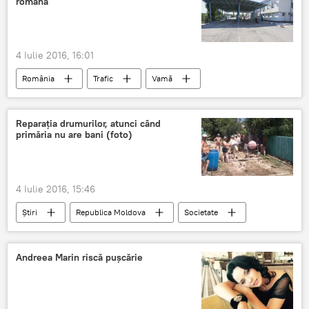
română
4 Iulie 2016, 16:01
România
Trafic
Vamă
călătorie
post vamal
ambuteiaje
Online
sfaturi
Reparația drumurilor, atunci când
primăria nu are bani (foto)
4 Iulie 2016, 15:46
Știri
Republica Moldova
Societate
Drum
raionul Strășeni
Reparație
Andreea Marin riscă puşcărie