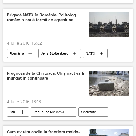
Moldova
Candu
Filip
slăbiciune
ceas
Brigadă NATO în România. Politolog
român: o nouă formă de agresiune
4 Iulie 2016, 16:32
România
Jens Stoltenberg
NATO
Europa de Est
Marea Neagră
Consolidare
Buget
soldați
Prognoză de la Chirtoacă: Chișinăul va fi
inundat în continuare
Suveranitate
Agresiune
4 Iulie 2016, 16:16
Știri
Republica Moldova
Societate
Chirtoacă
străzi
inundație
ploi torențiale
Cum evităm cozile la frontiera moldo-