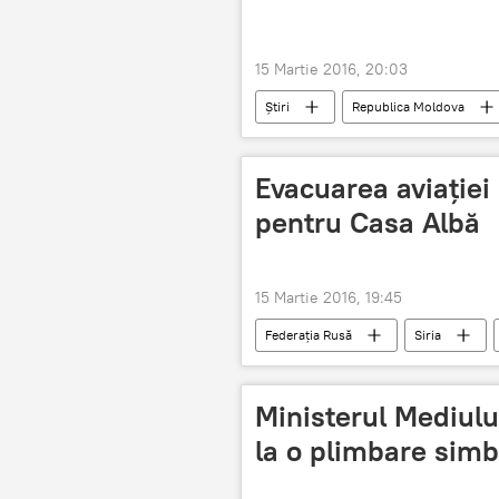
15 Martie 2016, 20:03
Știri
Republica Moldova
transport nocturn
cerere
Evacuarea aviaţiei 
pentru Casa Albă
15 Martie 2016, 19:45
Federația Rusă
Siria
Retragere
Casa Albă
Ministerul Mediulu
la o plimbare simb