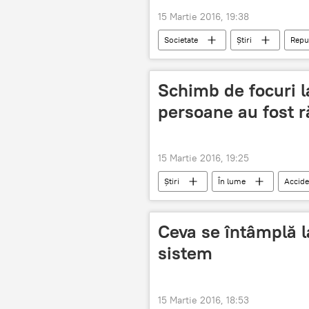
15 Martie 2016, 19:38
Societate
Știri
Repu
Lumină
Solidarizare
Schimb de focuri l
persoane au fost r
15 Martie 2016, 19:25
Știri
În lume
Accide
teroriști
percheziții
Ceva se întâmplă la
sistem
15 Martie 2016, 18:53