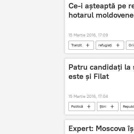
Ce-i așteaptă pe re
hotarul moldovene
15 Martie 2016, 17:09
Tranzit
refugiați
Ori
Patru candidaţi la 
este şi Filat
15 Martie 2016, 17:04
Politică
Știri
Republ
preşedinte
PLDM
c
Expert: Moscova îș