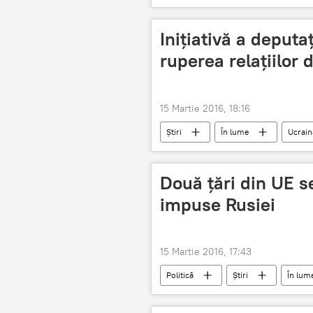
Inițiativă a deputa
ruperea relațiilor
15 Martie 2016, 18:16
Știri
În lume
Ucrain
relații diplomatice
rupere
Două ţări din UE s
impuse Rusiei
15 Martie 2016, 17:43
Politică
Știri
În lum
Moscova
Roma
Bud