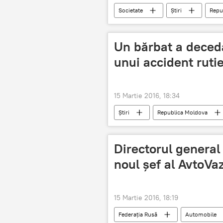
Societate
Știri
Repu
Un bărbat a deced
unui accident ruti
15 Martie 2016, 18:34
Știri
Republica Moldova
Ciocana
Directorul general
noul șef al AvtoVa
15 Martie 2016, 18:19
Federaţia Rusă
Automobile