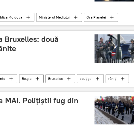
blica Moldova
Ministerul Mediului
Ora Planetei
a Bruxelles: două
ănite
nte
Belgia
Bruxelles
polițiști
răniți
schimb de focuri
 MAI. Poliţiştii fug din