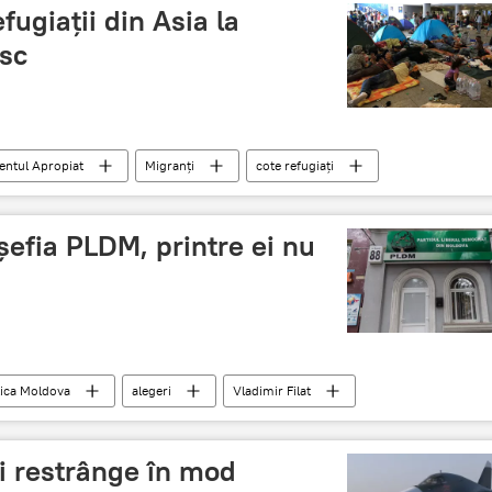
fugiații din Asia la
sc
entul Apropiat
Migranți
cote refugiați
şefia PLDM, printre ei nu
ica Moldova
alegeri
Vladimir Filat
ongres
i restrânge în mod