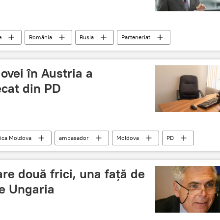
e
România
Rusia
Parteneriat
Adrian Severin
Relaţii româno-ruse
vei în Austria a
ecat din PD
ica Moldova
ambasador
Moldova
PD
re două frici, una faţă de
de Ungaria