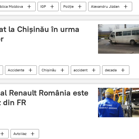
blica Moldova
IGP
Poliţie
Alexandru Jizdan
at la Chişinău în urma
er
Accidente
Chişinău
accident
decada
 al Renault România este
z din FR
AvtoVaz