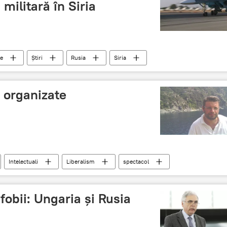
 militară în Siria
me
Știri
Rusia
Siria
in
ONU
negocieri
grupări teroriste
i organizate
Intelectuali
Liberalism
spectacol
 român
Genocid
Generație
Democrație
obii: Ungaria şi Rusia