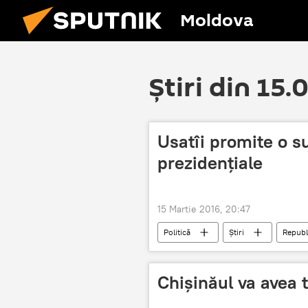
Moldova
Știri din 15.
Usatîi promite o su
prezidenţiale
15 Martie 2016, 20:47
Politică
Știri
Republ
Alegeri prezidenţiale
Surpriză
Chișinăul va avea 