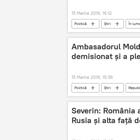
15 Martie 2016, 16:12
Politică
Știri
În lum
Iurie Roşca
Vasalitate
Ambasadorul Moldo
demisionat şi a pl
15 Martie 2016, 15:36
Politică
Știri
Republ
Austria
Severin: România a
Rusia şi alta faţă 