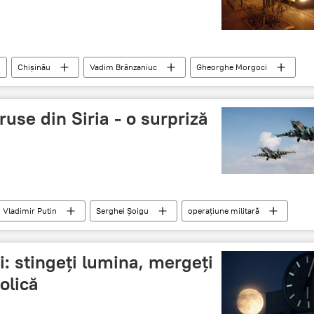
Chișinău
Vadim Brânzaniuc
Gheorghe Morgoci
semnături
regim de testare
ruse din Siria - o surpriză
Vladimir Putin
Serghei Șoigu
operațiune militară
SUA
Forțele Aeriene și Spațiale ale FR
i: stingeţi lumina, mergeţi
olică