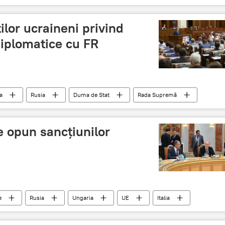
ților ucraineni privind
 diplomatice cu FR
a
Rusia
Duma de Stat
Rada Supremă
proiect de hotărâre
e opun sancţiunilor
e
Rusia
Ungaria
UE
Italia
apesta