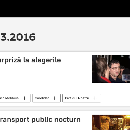
03.2016
rpriză la alegerile
ica Moldova
Candidat
Partidul Nostru
RenatoUsatîi
transport public nocturn