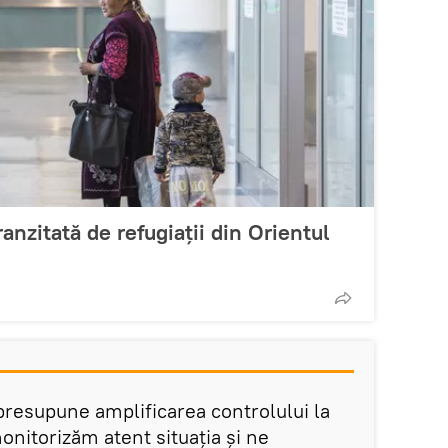
ranzitată de refugiații din Orientul
presupune amplificarea controlului la
monitorizăm atent situația și ne