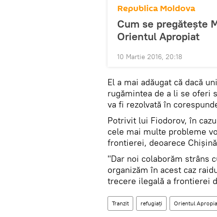
Republica Moldova
Cum se pregătește Mo
Orientul Apropiat
10 Martie 2016, 20:18
El a mai adăugat că dacă uni
rugămintea de a li se oferi 
va fi rezolvată în corespund
Potrivit lui Fiodorov, în caz
cele mai multe probleme vor
frontierei, deoarece Chișină
"Dar noi colaborăm strâns c
organizăm în acest caz raid
trecere ilegală a frontierei d
Tranzit
refugiați
Orientul Apropia