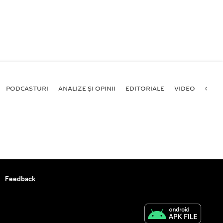
PODCASTURI
ANALIZE ȘI OPINII
EDITORIALE
VIDEO
GALE
Feedback