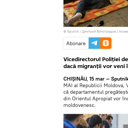
© Sputnik / Дмитрий Виноградов
/
Acces
Abonare
Vicedirectorul Poliției d
dacă migranții vor veni 
CHIȘINĂU, 15 mar — Sputnik
MAI al Republicii Moldova, 
că departamentul pregătește 
din Orientul Apropiat vor în
moldovenesc.