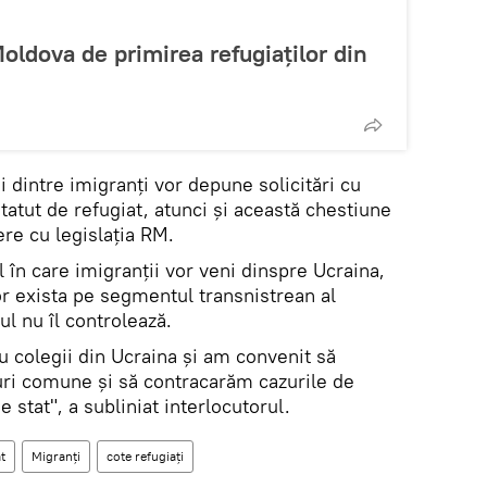
ldova de primirea refugiaților din
i dintre imigranți vor depune solicitări cu
statut de refugiat, atunci și această chestiune
ere cu legislația RM.
ul în care imigranții vor veni dinspre Ucraina,
 exista pe segmentul transnistrean al
ul nu îl controlează.
u colegii din Ucraina și am convenit să
uri comune și să contracarăm cazurile de
e stat", a subliniat interlocutorul.
t
Migranți
cote refugiați