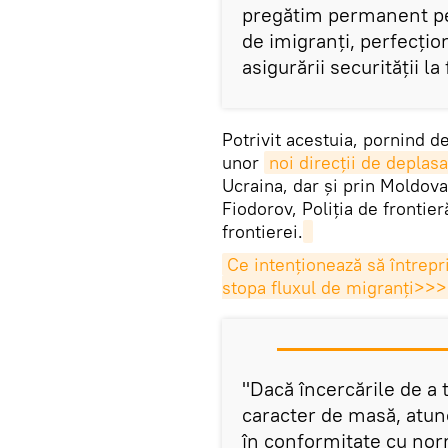
pregătim permanent pen
de imigranți, perfecți
asigurării securității la
Potrivit acestuia, pornind de
unor
noi direcții de deplasa
Ucraina, dar și prin Moldova 
Fiodorov, Poliția de frontier
frontierei.
Ce intenţionează să întrepr
stopa fluxul de migranţi>>>
"Dacă încercările de a 
caracter de masă, atun
în conformitate cu nor