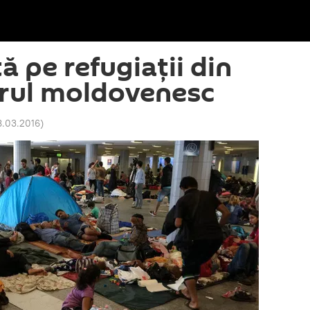
ă pe refugiații din
arul moldovenesc
18.03.2016
)