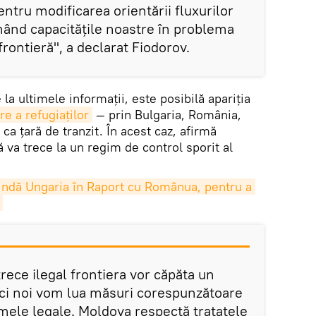
tru modificarea orientării fluxurilor
onând capacitățile noastre în problema
 frontieră", a declarat Fiodorov.
 la ultimele informații, este posibilă apariţia
re a refugiaților
— prin Bulgaria, România,
ca țară de tranzit. În acest caz, afirmă
ă va trece la un regim de control sporit al
indă Ungaria în Raport cu Românua, pentru a 
trece ilegal frontiera vor căpăta un
ci noi vom lua măsuri corespunzătoare
mele legale. Moldova respectă tratatele