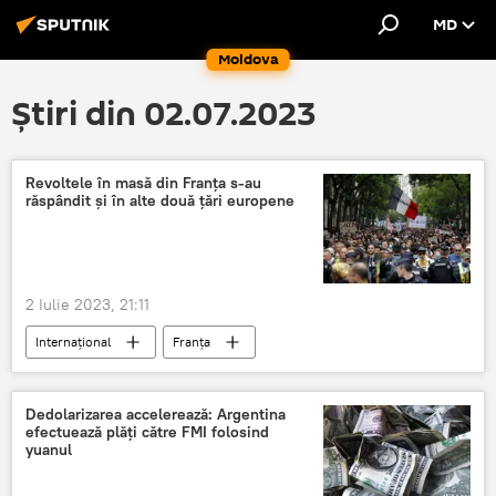
MD
Moldova
Știri din 02.07.2023
Revoltele în masă din Franța s-au
răspândit şi în alte două țări europene
2 Iulie 2023, 21:11
Internațional
Franța
Dedolarizarea accelerează: Argentina
efectuează plăţi către FMI folosind
yuanul