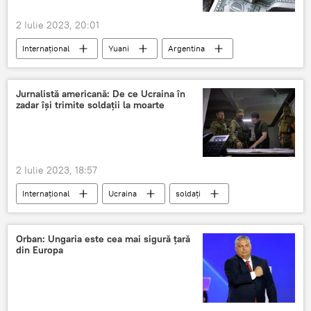
2 Iulie 2023, 20:01
Internațional
Yuani
Argentina
FMI
Jurnalistă americană: De ce Ucraina în
zadar își trimite soldații la moarte
2 Iulie 2023, 18:57
Internațional
Ucraina
soldați
Moarte
Orban: Ungaria este cea mai sigură țară
din Europa