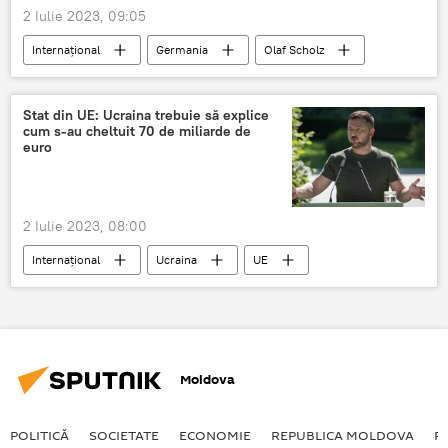
2 Iulie 2023, 09:05
Internațional
Germania
Olaf Scholz
Moscova
Stat din UE: Ucraina trebuie să explice
cum s-au cheltuit 70 de miliarde de
euro
2 Iulie 2023, 08:00
Internațional
Ucraina
UE
Miliarde
Moldova
POLITICĂ
SOCIETATE
ECONOMIE
REPUBLICA MOLDOVA
R