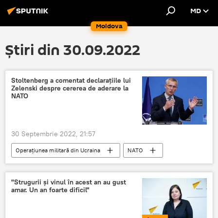
MD
Moldova
Știri din 30.09.2022
Stoltenberg a comentat declarațiile lui
Zelenski despre cererea de aderare la
NATO
30 Septembrie 2022, 21:57
Operațiunea militară din Ucraina
NATO
Rusia
Ucraina
"Strugurii și vinul în acest an au gust
amar. Un an foarte dificil"