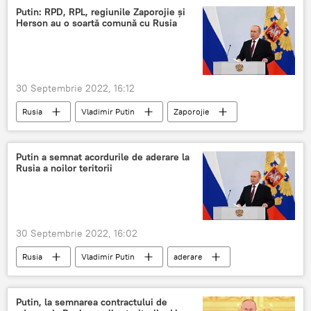
Putin: RPD, RPL, regiunile Zaporojie și
Herson au o soartă comună cu Rusia
30 Septembrie 2022, 16:12
Rusia
Vladimir Putin
Zaporojie
Lugansk
Donețk
Herson
Putin a semnat acordurile de aderare la
Rusia a noilor teritorii
30 Septembrie 2022, 16:02
Rusia
Vladimir Putin
aderare
Putin, la semnarea contractului de