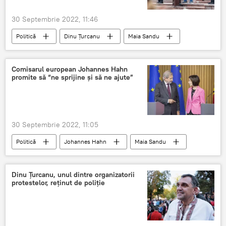
30 Septembrie 2022, 11:46
Politică
Dinu Țurcanu
Maia Sandu
PROTEST
poliție
Comisarul european Johannes Hahn
promite să “ne sprijine și să ne ajute”
30 Septembrie 2022, 11:05
Politică
Johannes Hahn
Maia Sandu
Dinu Țurcanu, unul dintre organizatorii
protestelor, reținut de poliție