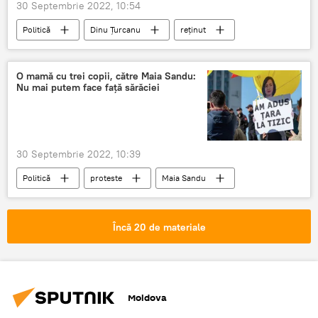
30 Septembrie 2022, 10:54
Politică
Dinu Țurcanu
reținut
poliție
președinte
raion
orhei
O mamă cu trei copii, către Maia Sandu:
Nu mai putem face față sărăciei
30 Septembrie 2022, 10:39
Politică
proteste
Maia Sandu
Încă 20 de materiale
Moldova