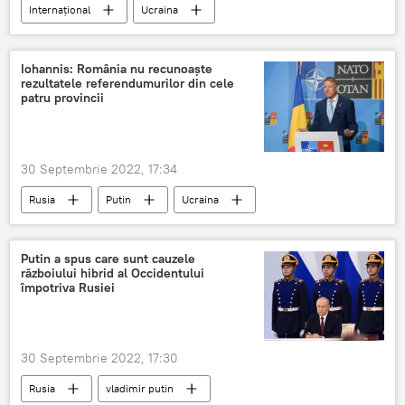
Internațional
Ucraina
Volodimir Zelenski
Iohannis: România nu recunoaşte
rezultatele referendumurilor din cele
patru provincii
30 Septembrie 2022, 17:34
Rusia
Putin
Ucraina
Putin a spus care sunt cauzele
războiului hibrid al Occidentului
împotriva Rusiei
30 Septembrie 2022, 17:30
Rusia
vladimir putin