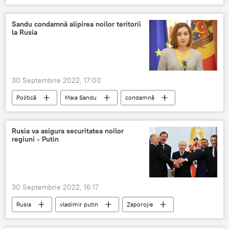
Sandu condamnă alipirea noilor teritorii
la Rusia
30 Septembrie 2022, 17:00
Politică
Maia Sandu
condamnă
Rusia
anexa
Regiuni
Ucraina
Rusia va asigura securitatea noilor
regiuni - Putin
30 Septembrie 2022, 16:17
Rusia
vladimir putin
Zaporojie
Herson
Donețk
Lugansk