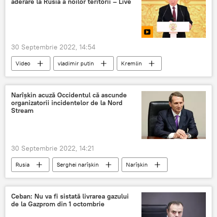
aderare la Rusia a noilor teritorii – Live
30 Septembrie 2022, 14:54
Video
vladimir putin
Kremlin
discurs
Narîșkin acuză Occidentul că ascunde
organizatorii incidentelor de la Nord
Stream
30 Septembrie 2022, 14:21
Rusia
Serghei narîșkin
Narîșkin
explozii
Nord Stream - 2
Ceban: Nu va fi sistată livrarea gazului
de la Gazprom din 1 octombrie