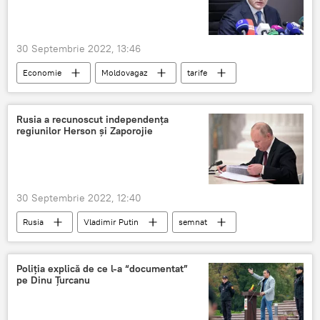
30 Septembrie 2022, 13:46
Economie
Moldovagaz
tarife
Vadim Ceban
gazprom
Rusia a recunoscut independența
regiunilor Herson și Zaporojie
30 Septembrie 2022, 12:40
Rusia
Vladimir Putin
semnat
recunoscut
Poliția explică de ce l-a “documentat”
pe Dinu Țurcanu