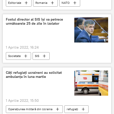
Editoriale
Romania
NATO
situație
Fostul director al SIS își va petrece
următoarele 25 de zile în izolator
1 Aprilie 2022, 16:24
Societate
SIS
Câți refugiați ucraineni au solicitat
ambulanța în luna martie
1 Aprilie 2022, 15:50
Operațiunea militară din Ucraina
refugiați