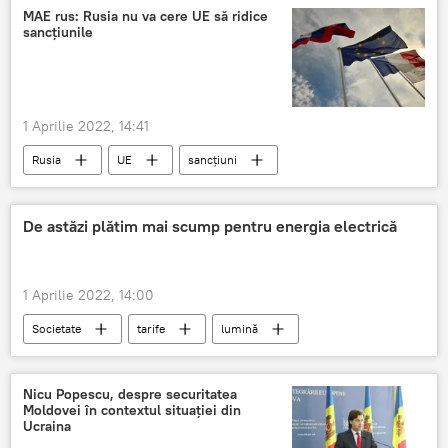
MAE rus: Rusia nu va cere UE să ridice
sancțiunile
1 Aprilie 2022, 14:41
Rusia
UE
sancțiuni
De astăzi plătim mai scump pentru energia electrică
1 Aprilie 2022, 14:00
Societate
tarife
lumină
ANRE
Energie electrică
cetateni
Nicu Popescu, despre securitatea
Moldovei în contextul situației din
Ucraina