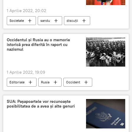
1 Aprilie 2022, 20:02
Societate
sandu
discuții
Întâlnire
Occidentul și Rusia au o memorie
istorică prea diferită în raport cu
nazismul
1 Aprilie 2022, 19:09
Editoriale
Rusia
Occident
Nazism
Ucraina
SUA: Pașapoartele vor recunoaște
posibilitatea de a avea și alte genuri