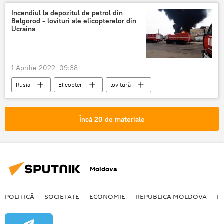
Incendiul la depozitul de petrol din
Belgorod - lovituri ale elicopterelor din
Ucraina
1 Aprilie 2022, 09:38
Rusia
Elicopter
lovitură
Ucraina
Încă 20 de materiale
Moldova
POLITICĂ
SOCIETATE
ECONOMIE
REPUBLICA MOLDOVA
R