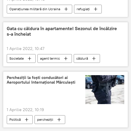
Operațiunea militară din Ucraina
refugiați
Ucraina
Gata cu căldura în apartamente! Sezonul de încălzire
s-a încheiat
1 Aprilie 2022, 10:47
Societate
agent termic
căldură
temperatura maximă
Temperaturi înalte
Percheziții la foști conducători ai
Aeroportului Internațional Mărculești
1 Aprilie 2022, 10:19
Politică
percheziții
Percheziții în Moldova