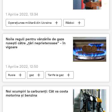
1 Aprilie 2022, 13:34
Operațiunea militară din Ucraina
Război
securitate
Nicu Popescu
aprilie
Știri din Moldova
Ucraina
Noile reguli pentru vânzările de gaze
rusești către „țări neprietenoase” - în
vigoare
1 Aprilie 2022, 12:50
Rusia
gaz
Tarife la gaz
Ruble
ruble rusești
Noi scumpiri la carburanți: Cât va costa
motorina și benzina