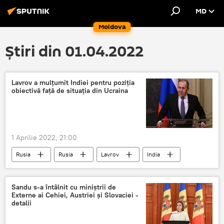
MD
Moldova
Știri din 01.04.2022
Lavrov a mulțumit Indiei pentru poziția
obiectivă față de situația din Ucraina
1 Aprilie 2022, 21:00
Rusia
Rusia
Lavrov
India
negocieri
Ucraina
Sandu s-a întâlnit cu miniștrii de
Externe ai Cehiei, Austriei și Slovaciei -
detalii