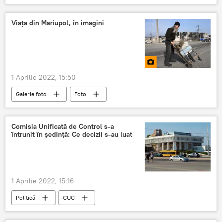
ambulanță
Probleme
sănătate
spital
martie
Știri din Moldova
Viața din Mariupol, în imagini
1 Aprilie 2022, 15:50
Galerie foto
Foto
Comisia Unificată de Control s-a
întrunit în ședință: Ce decizii s-au luat
1 Aprilie 2022, 15:16
Politică
CUC
Comisia Unificată de Control
transnistria