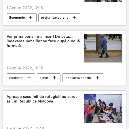
1 Aprilie 2022, 12:13
Economie
prețuri carburanți
pretul la carburanti
Vor primi pensii mai mari! De astăzi,
indexarea pensiilor se face după o nouă
formulă
1 Aprilie 2022, 11:35
Societate
pensii
indexarea pensiei
indexarea pensiei în Moldova
Aproape șase mii de refugiați au cerut
azil în Republica Moldova
1 Aprilie 2022, 10:48