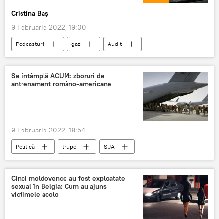
Cristina Baș
9 Februarie 2022, 19:00
Podcasturi
gaz
Audit
gazprom
moldovagaz
Se întâmplă ACUM: zboruri de
antrenament româno-americane
9 Februarie 2022, 18:54
Politică
trupe
SUA
România
Cinci moldovence au fost exploatate
sexual în Belgia: Cum au ajuns
victimele acolo