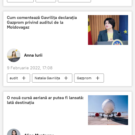
Andrei Spînu
Cum comentează Gavrilița declarația
Gazprom privind auditul de la
Moldovagaz
Anna Iurii
9 Februarie 2022, 17:08
audit
Natalia Gavrilița
Gazprom
Politică
O nouă cursă aeriană ar putea fi lansată:
Iată destinația