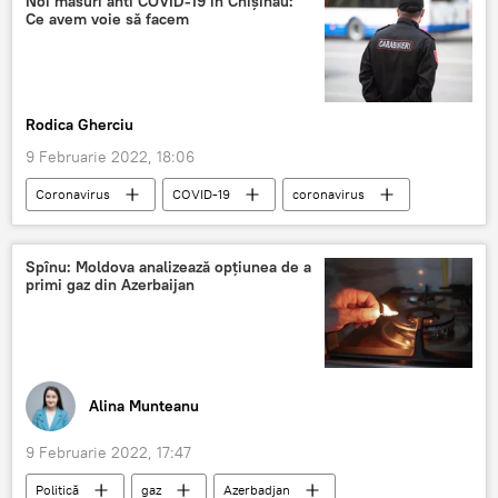
Noi măsuri anti COVID-19 în Chișinău:
Ce avem voie să facem
Rodica Gherciu
9 Februarie 2022, 18:06
Coronavirus
COVID-19
coronavirus
restricții
restricții comercial-economice
teatru
concert
Spînu: Moldova analizează opțiunea de a
primi gaz din Azerbaijan
Alina Munteanu
9 Februarie 2022, 17:47
Politică
gaz
Azerbadjan