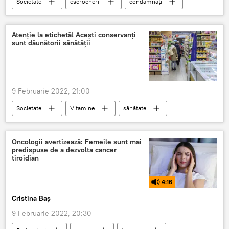
Societate
escrocherii
condamnați
Procuratura Generală
apartamente
Știri din Moldova
Atenție la etichetă! Acești conservanți
sunt dăunătorii sănătății
9 Februarie 2022, 21:00
Societate
Vitamine
sănătate
dăunători
Oncologii avertizează: Femeile sunt mai
predispuse de a dezvolta cancer
tiroidian
4:16
Cristina Baș
9 Februarie 2022, 20:30