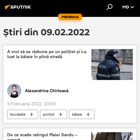
MD
Moldova
Știri din 09.02.2022
A vrut să se răzbune pe un polițist și l-a
luat la bătaie în plină stradă
Alexandrina Chirtoacă
9 Februarie 2022, 23:00
Societate
polițist
bătaie
Sângerei
Știri din Moldova
De ce scade ratingul Maiei Sandu –
expert