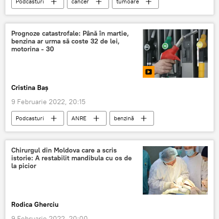
Podcasturi
cancer
tumoare
femei
Oncologie
boală oncologică
Prognoze catastrofale: Până în martie,
benzina ar urma să coste 32 de lei,
motorina - 30
Cristina Baș
9 Februarie 2022, 20:15
Podcasturi
ANRE
benzină
motorină
accize
Chirurgul din Moldova care a scris
istorie: A restabilit mandibula cu os de
la picior
Rodica Gherciu
9 Februarie 2022, 20:00