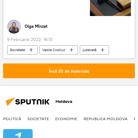
Olga Mînzat
9 Februarie 2022, 16:51
Societate
Vasile Costiuc
judecată
Arest
Încă 20 de materiale
Moldova
POLITICĂ
SOCIETATE
ECONOMIE
REPUBLICA MOLDOVA
R