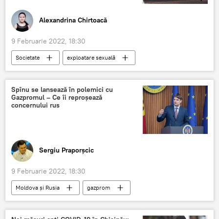
Alexandrina Chirtoacă
9 Februarie 2022, 18:30
Societate
exploatare sexuală
victime
Belgia
Procuratura Generală
Știri din Moldova
Spînu se lansează în polemici cu
Gazpromul – Ce îi reproșează
concernului rus
Sergiu Praporșcic
9 Februarie 2022, 18:30
Moldova și Rusia
gazprom
moldovagaz
Audit
datorie