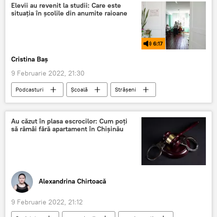
Elevii au revenit la studii: Care este
situația în școlile din anumite raioane
6:17
Cristina Baș
9 Februarie 2022, 21:30
Podcasturi
Școală
Strășeni
online
COVID-19
Au căzut în plasa escrocilor: Cum poți
să rămâi fără apartament în Chișinău
Alexandrina Chirtoacă
9 Februarie 2022, 21:12