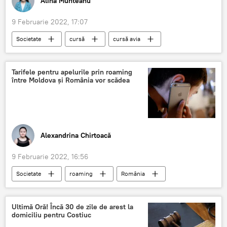
Alina Munteanu
9 Februarie 2022, 17:07
Societate
cursă
cursă avia
Nicu Popescu
Azerbadjan
Baku
discuții
februarie
Știri din Moldova
Tarifele pentru apelurile prin roaming
între Moldova și România vor scădea
Alexandrina Chirtoacă
9 Februarie 2022, 16:56
Societate
roaming
România
Acord
Știri din Moldova
Guvern
Ultimă Oră! Încă 30 de zile de arest la
domiciliu pentru Costiuc