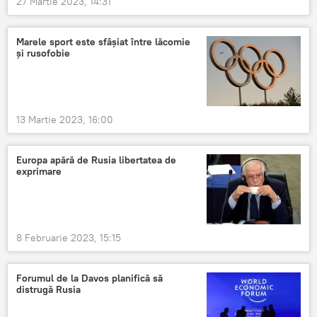
27 Martie 2023, 14:31
Marele sport este sfâșiat între lăcomie
și rusofobie
13 Martie 2023, 16:00
Europa apără de Rusia libertatea de
exprimare
8 Februarie 2023, 15:15
Forumul de la Davos planifică să
distrugă Rusia