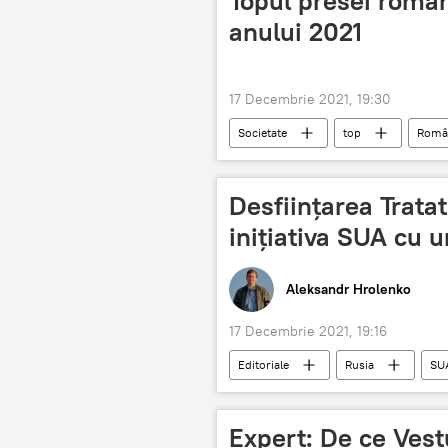
Topul presei român
anului 2021
17 Decembrie 2021, 19:30
Societate
top
Româ
Desființarea Trata
inițiativa SUA cu 
Aleksandr Hrolenko
17 Decembrie 2021, 19:16
Editoriale
Rusia
SU
Expert: De ce Vest