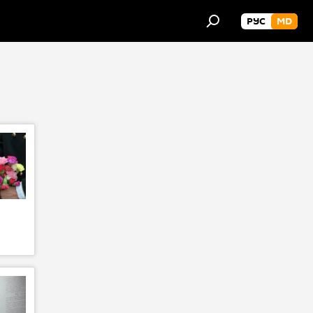
РУС
MD