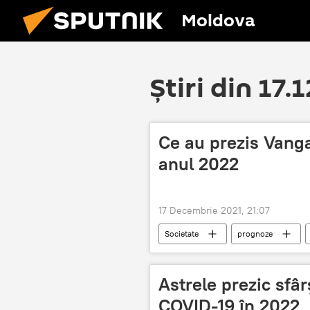
Moldova
Știri din 17.
Ce au prezis Vang
anul 2022
17 Decembrie 2021, 21:07
Societate
prognoze
Baba Vanga
anul 2022
Astrele prezic sfâ
COVID-19 în 2022