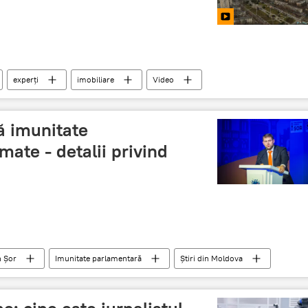
experți
imobiliare
Video
ă imunitate
ate - detalii privind
n Șor
Imunitate parlamentară
Știri din Moldova