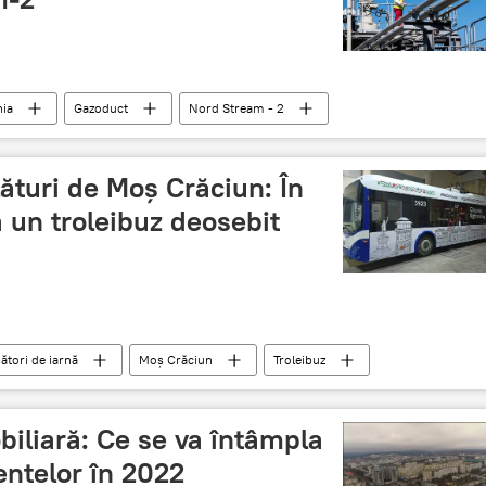
ia
Gazoduct
Nord Stream - 2
ături de Moș Crăciun: În
a un troleibuz deosebit
ători de iarnă
Moș Crăciun
Troleibuz
iliară: Ce se va întâmpla
ntelor în 2022