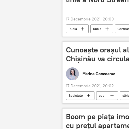
17 Decembrie 2021, 20:09
Rusia
Rusia
German
Cunoaște orașul al
Chișinău va circul
Marina Goncearuc
17 Decembrie 2021, 20:02
Societate
copii
sărb
Știri din Moldova
Boom pe piața imob
cu prețul apartame