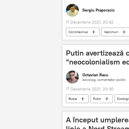
Sergiu Praporșcic
17 Decembrie 2021, 20:42
Coronavirus
Vaccinuri
termenul de valabilitate expirat
Putin avertizează c
“neocolonialism ec
Octavian Racu
sociolog, comentator politic
17 Decembrie 2021, 20:30
Rusia
Putin
Ecologi
A început umplerea
linie a Nord Strea