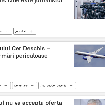
e: cine este jurnalistul
ni
jurnaliști
tului Cer Deschis –
urmări periculoase
A
Denunțare
Acordul Cer Deschis
ul nu va accepta oferta