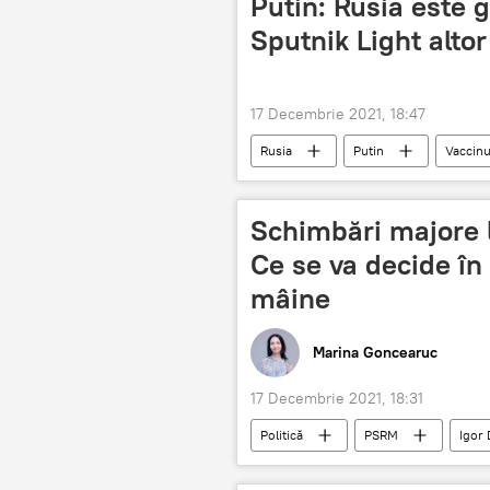
Putin: Rusia este g
Sputnik Light altor
17 Decembrie 2021, 18:47
Rusia
Putin
Vaccinu
Schimbări majore la
Ce se va decide în
mâine
Marina Goncearuc
17 Decembrie 2021, 18:31
Politică
PSRM
Igor