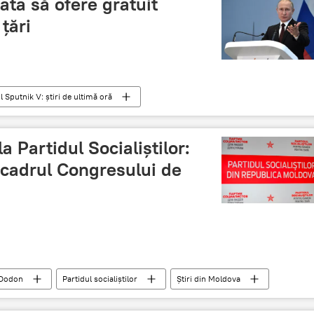
ata să ofere gratuit
 țări
l Sputnik V: știri de ultimă oră
 Partidul Socialiștilor:
 cadrul Congresului de
 Dodon
Partidul socialiștilor
Știri din Moldova