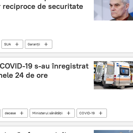
r reciproce de securitate
SUA
Garanții
 COVID-19 s-au înregistrat
mele 24 de ore
decese
Ministerul sănătății
COVID-19