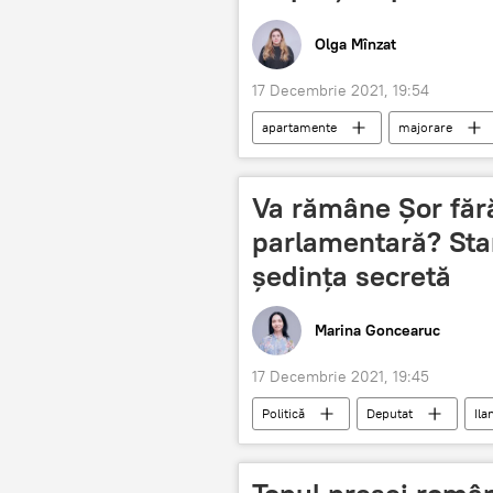
Olga Mînzat
17 Decembrie 2021, 19:54
apartamente
majorare
Va rămâne Șor făr
parlamentară? Stam
ședința secretă
Marina Goncearuc
17 Decembrie 2021, 19:45
Politică
Deputat
Ila