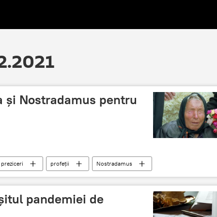
12.2021
a și Nostradamus pentru
preziceri
profeții
Nostradamus
rșitul pandemiei de