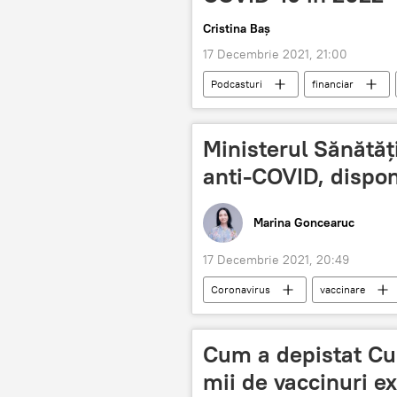
Cristina Baș
17 Decembrie 2021, 21:00
Podcasturi
financiar
COVID-19
anul 2022
Ministerul Sănătăț
anti-COVID, disponi
Marina Goncearuc
17 Decembrie 2021, 20:49
Coronavirus
vaccinare
Cum a depistat Cur
mii de vaccinuri ex