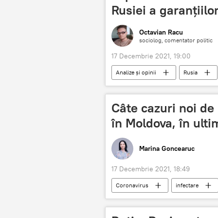
Rusiei a garanțiilo
Octavian Racu
sociolog, comentator politic
17 Decembrie 2021, 19:00
Analize și opinii
Rusia
Câte cazuri noi de
în Moldova, în ulti
Marina Goncearuc
17 Decembrie 2021, 18:49
Coronavirus
infectare
Știri din Moldova