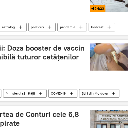
4:23
astrolog
preziceri
pandemie
Podcast
ii: Doza booster de vaccin
bilă tuturor cetățenilor
Ministerul sănătății
COVID-19
Știri din Moldova
tea de Conturi cele 6,8
pirate