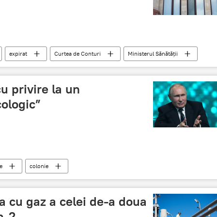
expirat
Curtea de Conturi
Ministerul Sănătății
Ala Nemerenco
u privire la un
ologic”
e
colonie
 cu gaz a celei de-a doua
m-2