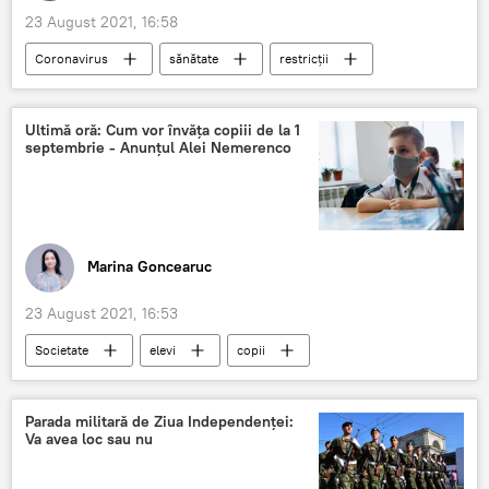
23 August 2021, 16:58
Coronavirus
sănătate
restricții
publică
comisia
pandemie
Ultimă oră: Cum vor învăța copiii de la 1
septembrie - Anunțul Alei Nemerenco
Marina Goncearuc
23 August 2021, 16:53
Societate
elevi
copii
coronavirus
Parada militară de Ziua Independenței:
Va avea loc sau nu