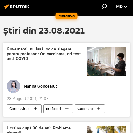
MD
Moldova
Știri din 23.08.2021
Guvernanții nu lasă loc de alegere
pentru profesori: Ori vaccinare, ori test
anti-COVID
Marina Goncearuc
23 August 2021, 21:37
Coronavirus
profesori
vaccinare
test
coronavirus
COVID-19
Ucraina după 30 de ani: Problema
alegerii