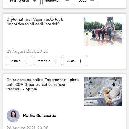
Internațional
moldoveni
reguli
vaccinare
Republica Cehă
coronavirus
COVID-19
Diplomat rus: ”Acum este lupta
împotriva falsificării istoriei”
23 August 2021, 20:35
Politică
România
Rusia
Istorie
Chiar dacă au poliță: Tratament cu plată
anti-COVID pentru cei ce refuză
vaccinul - opinie
Marina Goncearuc
23 August 2021, 20:08