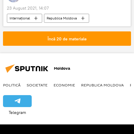
23 August 2021, 14:07
Internațional
Republica Moldova
moldoveni
Federația Rusă
coronavirus
COVID-19
Încă 20 de materiale
Moldova
POLITICĂ
SOCIETATE
ECONOMIE
REPUBLICA MOLDOVA
R
Telegram