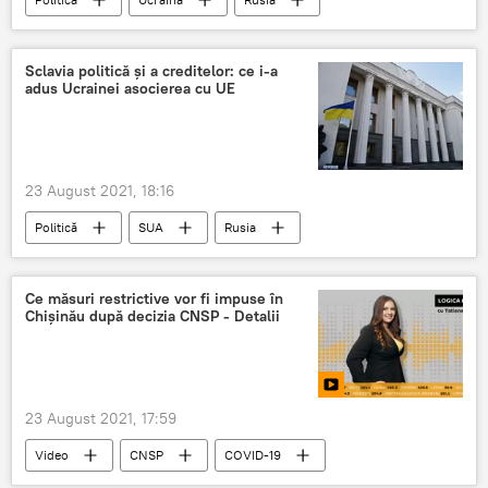
Crimeea
Sclavia politică și a creditelor: ce i-a
adus Ucrainei asocierea cu UE
23 August 2021, 18:16
Politică
SUA
Rusia
Occident
Uniunea Europeană
Ucraina
Ce măsuri restrictive vor fi impuse în
Chișinău după decizia CNSP - Detalii
23 August 2021, 17:59
Video
CNSP
COVID-19