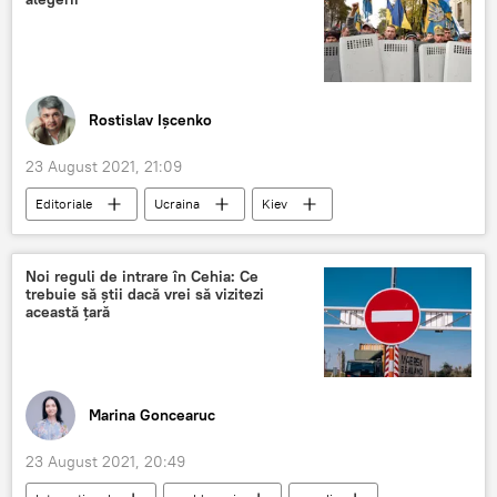
Rostislav Ișcenko
23 August 2021, 21:09
Editoriale
Ucraina
Kiev
Occident
independență
Noi reguli de intrare în Cehia: Ce
trebuie să știi dacă vrei să vizitezi
această țară
Marina Goncearuc
23 August 2021, 20:49