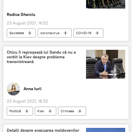
Rodica Gherciu
23 August 2021, 16:52
Societate
coronavirus
COVID-19
CoviVac
Chicu îi reproșează lui Sandu că nu a
vorbit la Kiev despre problema
transnistreană
Anna Iurii
23 August 2021, 16:52
Politică
Kiev
Crimeea
Maia Sandu
discurs
Ion Chicu
platforma
Detalii despre evacuarea moldovenilor