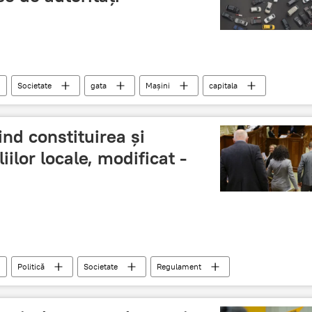
Societate
gata
Mașini
capitala
nd constituirea și
iilor locale, modificat -
Politică
Societate
Regulament