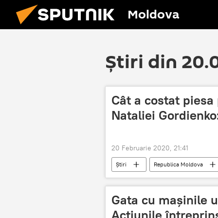
Moldova
Știri din 20
Cât a costat piesa
Nataliei Gordienko
20 Februarie 2020, 21:41
Știri
Republica Moldova
Natalia Gordinko
Cultură
Gata cu mașinile ui
Acțiunile întreprin