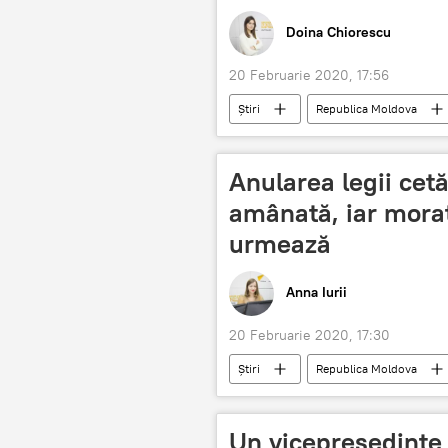
Doina Chiorescu
20 Februarie 2020, 17:56
Știri
Republica Moldova
Anularea legii cetăț
amânată, iar morat
urmează
Anna Iurii
20 Februarie 2020, 17:30
Știri
Republica Moldova
investiții
Un vicepreședinte