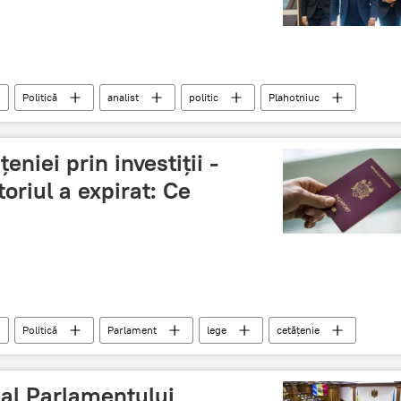
Politică
analist
politic
Plahotniuc
eniei prin investiții -
oriul a expirat: Ce
Politică
Parlament
lege
cetățenie
 al Parlamentului