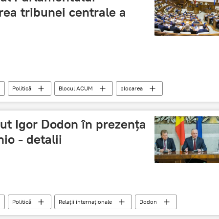
ea tribunei centrale a
Politică
Blocul ACUM
blocarea
cut Igor Dodon în prezența
io - detalii
Politică
Relații internaționale
Dodon