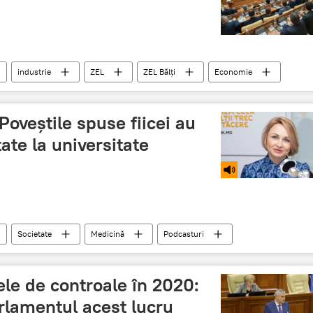
industrie
ZEL
ZEL Bălți
Economie
Poveștile spuse fiicei au
țate la universitate
Societate
Medicină
Podcasturi
ucces
medic
medicii
familie
le de controale în 2020:
rlamentul acest lucru