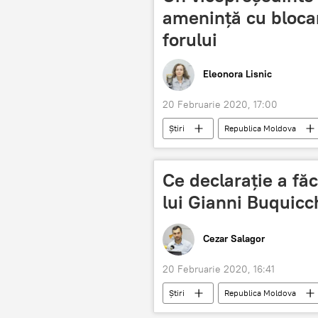
amenință cu blocar
forului
Eleonora Lisnic
20 Februarie 2020, 17:00
Știri
Republica Moldova
Aureliu Ciocoi
Ce declarație a fă
lui Gianni Buquicch
Cezar Salagor
20 Februarie 2020, 16:41
Știri
Republica Moldova
Curtea Constitutionala