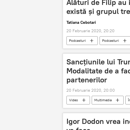
Alături de Filip au
există și grupul t
Tatiana Cebotari
20 Februarie 2020, 20:20
Podcasturi
Podcasturi
deputați
PDM
Sancțiunile lui Tr
Modalitate de a fa
partenerilor
20 Februarie 2020, 20:00
Video
Multimedia
Î
Venezuela
sancțiuni
Igor Dodon vrea ind