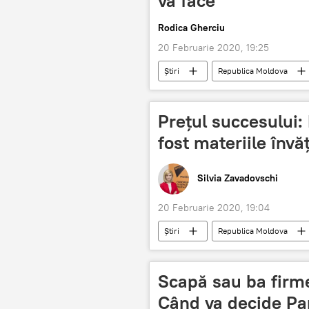
va face
Rodica Gherciu
20 Februarie 2020, 19:25
Știri
Republica Moldova
Societate
Prețul succesului: 
fost materiile învă
Silvia Zavadovschi
20 Februarie 2020, 19:04
Știri
Republica Moldova
Podcasturi
femei
S
Scapă sau ba firme
Când va decide Pa