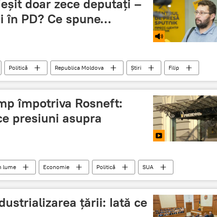
 ieșit doar zece deputați –
rei în PD? Ce spune…
Politică
Republica Moldova
Știri
Filip
ump împotriva Rosneft:
ce presiuni asupra
n lume
Economie
Politică
SUA
Rosneft
ustrializarea țării: Iată ce