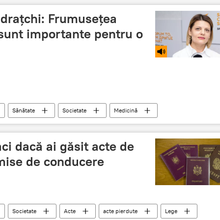
drațchi: Frumusețea
ă sunt importante pentru o
Sănătate
Societate
Medicină
Frumusețe
femeie
ci dacă ai găsit acte de
rmise de conducere
Societate
Acte
acte pierdute
Lege