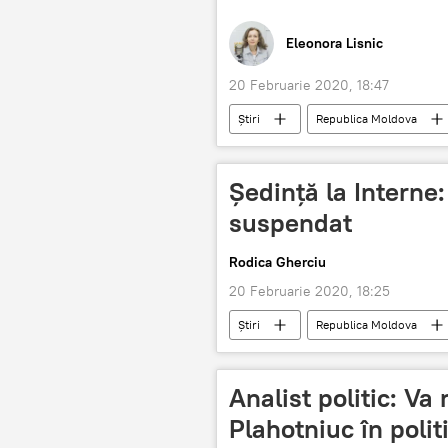
Eleonora Lisnic
20 Februarie 2020, 18:47
Știri
Republica Moldova
controale
Ședință la Interne:
suspendat
Rodica Gherciu
20 Februarie 2020, 18:25
Știri
Republica Moldova
Analist politic: Va
Plahotniuc în poli