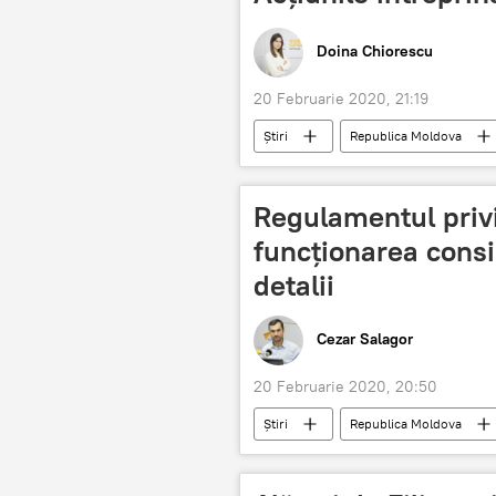
Doina Chiorescu
20 Februarie 2020, 21:19
Știri
Republica Moldova
Regulamentul privi
funcționarea consil
detalii
Cezar Salagor
20 Februarie 2020, 20:50
Știri
Republica Moldova
Consilii locale
viceprimari