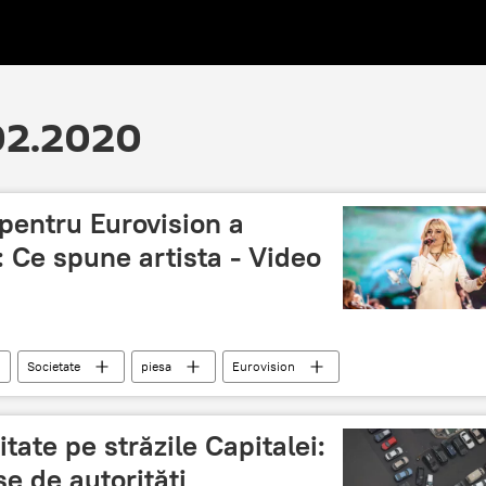
.02.2020
 pentru Eurovision a
: Ce spune artista - Video
Societate
piesa
Eurovision
tate pe străzile Capitalei:
se de autorități