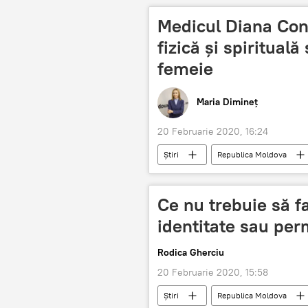
Medicul Diana Con
fizică și spiritual
femeie
Maria Dimineț
20 Februarie 2020, 16:24
Știri
Republica Moldova
Podcasturi
Podcasturi
Ce nu trebuie să fa
identitate sau pe
Rodica Gherciu
20 Februarie 2020, 15:58
Știri
Republica Moldova