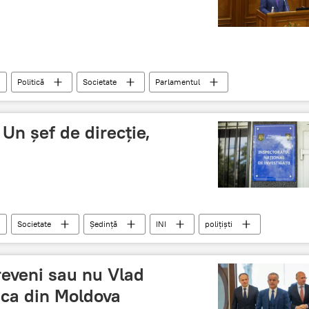
Politică
Societate
Parlamentul
 Un șef de direcție,
Societate
Ședință
INI
polițiști
 reveni sau nu Vlad
tica din Moldova