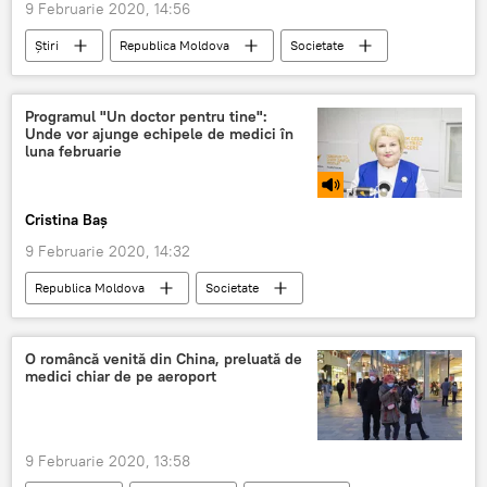
9 Februarie 2020, 14:56
Știri
Republica Moldova
Societate
apartament
Detalii
Programul "Un doctor pentru tine":
Unde vor ajunge echipele de medici în
luna februarie
Cristina Baș
9 Februarie 2020, 14:32
Republica Moldova
Societate
Podcasturi
Podcasturi
Medicină
campania ”Un doctor pentru tine
medici
O româncă venită din China, preluată de
medici chiar de pe aeroport
sate
Guvernul Chicu
9 Februarie 2020, 13:58