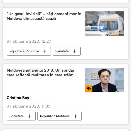
Informații
Air Moldova
curse
zbor
anulate
Londra
”Ucigașul invizibil” – câți oameni mor în
Moldova din această cauză
9 Februarie 2020, 12:27
Republica Moldova
Sănătate
Societate
Moldoveanul anului 2019: Un sondaj
care reflectă realitatea în care trăim
Cristina Baș
9 Februarie 2020, 11:35
Societate
Republica Moldova
Podcasturi
Podcasturi
sondaj