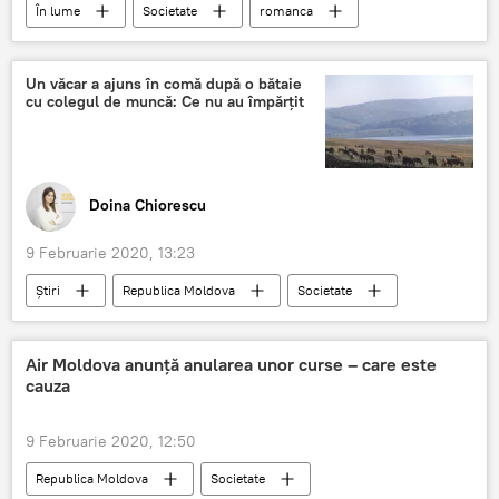
În lume
Societate
romanca
China
medici
Un văcar a ajuns în comă după o bătaie
cu colegul de muncă: Ce nu au împărțit
Doina Chiorescu
9 Februarie 2020, 13:23
Știri
Republica Moldova
Societate
vacă
Bataie
cioban
Air Moldova anunță anularea unor curse – care este
cauza
9 Februarie 2020, 12:50
Republica Moldova
Societate