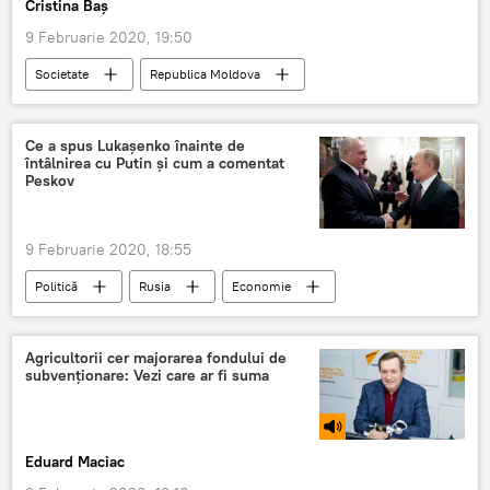
Cristina Baș
9 Februarie 2020, 19:50
Societate
Republica Moldova
Podcasturi
Podcasturi
psiholog
calități
inteligentă
Ce a spus Lukașenko înainte de
întâlnirea cu Putin și cum a comentat
Peskov
9 Februarie 2020, 18:55
Politică
Rusia
Economie
Putin
Lukașenko
Dmitri Peskov
întâlnire
Soci
Agricultorii cer majorarea fondului de
subvenționare: Vezi care ar fi suma
Eduard Maciac