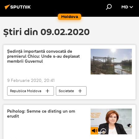
MD
Moldova
Știri din 09.02.2020
Şedinţă importantă convocată de
premierul Chicu: Unde s-au deplasat
membrii Guvernul
9 Februarie 2020, 20:41
Republica Moldova
Societate
Ion Chicu
Guvern
aprovizionarea cu apă
Prut
Psiholog: Semne ce disting un om
erudit