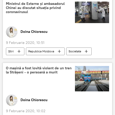
2019
Magenta Consulting
Ministrul de Externe și ambasadorul
Chinei au discutat situația privind
coronavirusul
Doina Chiorescu
9 Februarie 2020, 10:51
Știri
Republica Moldova
Societate
ministru de Externe
Ambasador
China
Coronavirus
O mașină a fost lovită violent de un tren
la Strășeni - o persoană a murit
Doina Chiorescu
9 Februarie 2020, 10:02