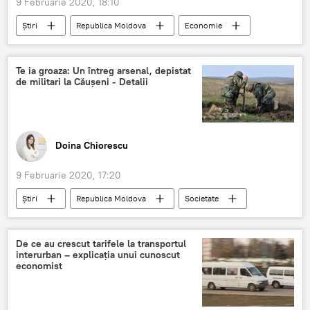
9 Februarie 2020, 18:10
Știri
Republica Moldova
Economie
Podcasturi
Podcasturi
AIPA
Fondul de subvenții
agricultură
Te ia groaza: Un întreg arsenal, depistat
de militari la Căușeni - Detalii
Doina Chiorescu
9 Februarie 2020, 17:20
Știri
Republica Moldova
Societate
militari
bombe
Causeni
muniții
arsenal
De ce au crescut tarifele la transportul
interurban – explicația unui cunoscut
economist