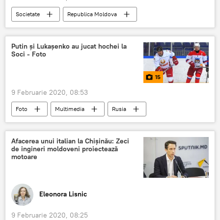
Societate
Republica Moldova
confiscare
mașini
beți la volan
jurist
Putin și Lukașenko au jucat hochei la
Soci - Foto
15
9 Februarie 2020, 08:53
Foto
Multimedia
Rusia
Politică
Sport
Putin
Lukașenko
hochei
Soci
Afacerea unui italian la Chișinău: Zeci
de ingineri moldoveni proiectează
motoare
Eleonora Lisnic
9 Februarie 2020, 08:25