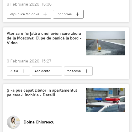
9 Februarie 2020, 16:36
Republica Moldova
Economie
Societate
tarife majorate
transport
economist
Aterizare forțată a unui avion care zbura
de la Moscova: Clipe de panică la bord -
Video
9 Februarie 2020, 15:27
Rusia
Accidente
Moscova
avion
aterizare forată
Și-a pus capăt zilelor în apartamentul
pe care-l închiria - Detalii
Doina Chiorescu