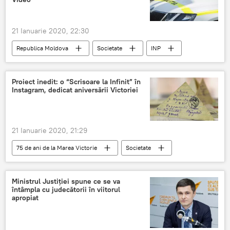
21 Ianuarie 2020, 22:30
Republica Moldova
Societate
INP
șoferi
pietoni
Proiect inedit: o “Scrisoare la Infinit” în
Instagram, dedicat aniversării Victoriei
21 Ianuarie 2020, 21:29
75 de ani de la Marea Victorie
Societate
Rusia
În lume
proiect
Victorie
scrisoare
Instagram
Ministrul Justiției spune ce se va
întâmpla cu judecătorii în viitorul
apropiat