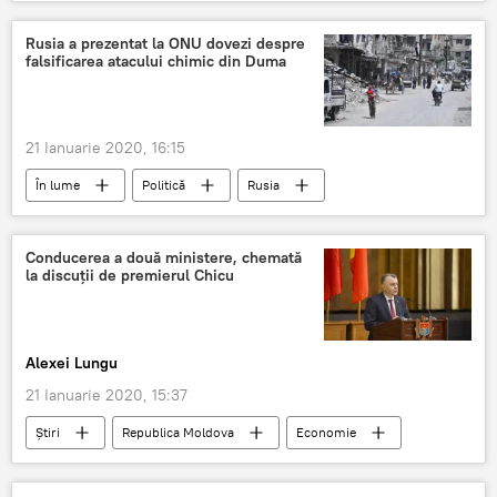
UEEA
Moldova
summit
Rusia a prezentat la ONU dovezi despre
falsificarea atacului chimic din Duma
21 Ianuarie 2020, 16:15
În lume
Politică
Rusia
dovezi
falsificare
atac chimic
Duma
Conducerea a două ministere, chemată
la discuții de premierul Chicu
Alexei Lungu
21 Ianuarie 2020, 15:37
Știri
Republica Moldova
Economie
Ion Chicu
Guvern