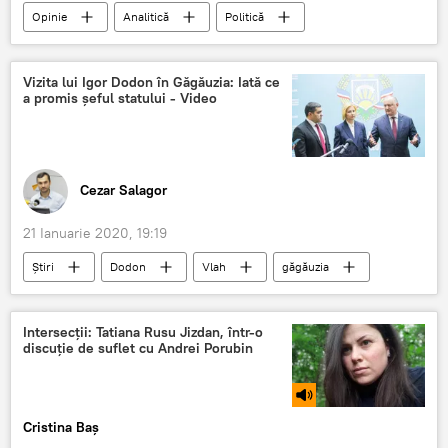
Opinie
Analitică
Politică
Rusia
2020
prognoze
Vizita lui Igor Dodon în Găgăuzia: Iată ce
a promis șeful statului - Video
Cezar Salagor
21 Ianuarie 2020, 19:19
Știri
Dodon
Vlah
găgăuzia
video
Intersecții: Tatiana Rusu Jizdan, într-o
discuție de suflet cu Andrei Porubin
Cristina Baș