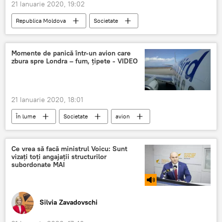
21 Ianuarie 2020, 19:02
Republica Moldova
Societate
Podcasturi
Podcasturi
caritate
Germania
Momente de panică într-un avion care
zbura spre Londra – fum, ţipete - VIDEO
21 Ianuarie 2020, 18:01
În lume
Societate
avion
panică
fum
Londra
București
Ce vrea să facă ministrul Voicu: Sunt
vizați toți angajații structurilor
subordonate MAI
Silvia Zavadovschi