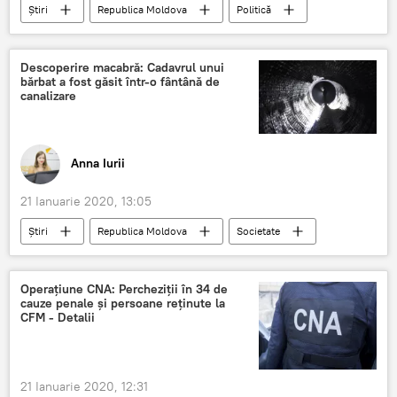
Știri
Republica Moldova
Politică
Satele RM
Moldova
Igor Dodon
polițist
sector
Descoperire macabră: Cadavrul unui
bărbat a fost găsit într-o fântână de
canalizare
Anna Iurii
21 Ianuarie 2020, 13:05
Știri
Republica Moldova
Societate
cadavru
bărbat
canalizare
Chișinău
Operațiune CNA: Percheziții în 34 de
cauze penale și persoane reținute la
CFM - Detalii
21 Ianuarie 2020, 12:31