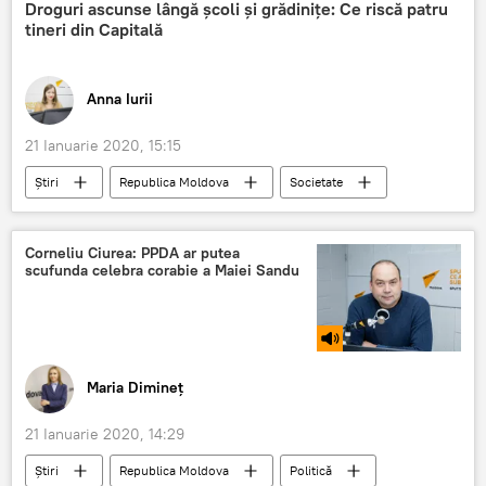
Ministerul Economiei
Ministerul Agriculturii
Droguri ascunse lângă școli și grădinițe: Ce riscă patru
tineri din Capitală
Zootehnie
Anna Iurii
21 Ianuarie 2020, 15:15
Știri
Republica Moldova
Societate
droguri
grup criminal
Chișinău
Corneliu Ciurea: PPDA ar putea
scufunda celebra corabie a Maiei Sandu
Maria Dimineț
21 Ianuarie 2020, 14:29
Știri
Republica Moldova
Politică