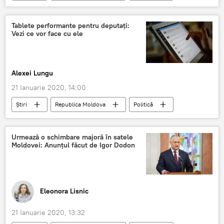
Societate
Podcasturi
Podcasturi
PPDA
PAS
Maia Sandu
Tablete performante pentru deputați:
Vezi ce vor face cu ele
Alexei Lungu
21 Ianuarie 2020, 14:00
Știri
Republica Moldova
Politică
Parlament
deputați
vot
Urmează o schimbare majoră în satele
Moldovei: Anunțul făcut de Igor Dodon
Eleonora Lisnic
21 Ianuarie 2020, 13:32