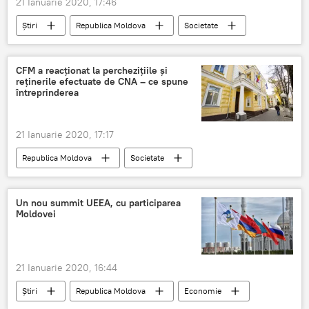
21 Ianuarie 2020, 17:46
Știri
Republica Moldova
Societate
Podcasturi
Podcasturi
crime
violuri
MAI
Pavel Voicu
CFM a reacționat la perchezițiile și
reținerile efectuate de CNA – ce spune
angajați
demiteri
întreprinderea
21 Ianuarie 2020, 17:17
Republica Moldova
Societate
Calea Ferată a Moldovei
CFM
reacție
percheziții
CNA
Un nou summit UEEA, cu participarea
Moldovei
21 Ianuarie 2020, 16:44
Știri
Republica Moldova
Economie