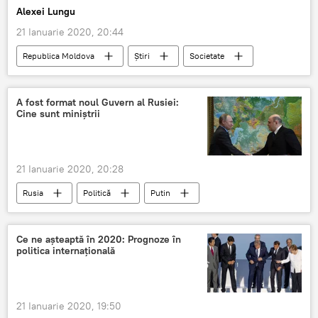
Alexei Lungu
21 Ianuarie 2020, 20:44
Republica Moldova
Știri
Societate
Fadei Nagacevschi
Ministerul Justitie
reforme
judecători
Politică
A fost format noul Guvern al Rusiei:
Cine sunt miniștrii
21 Ianuarie 2020, 20:28
Rusia
Politică
Putin
Un nou guvern
Rusia
Ce ne așteaptă în 2020: Prognoze în
politica internațională
21 Ianuarie 2020, 19:50