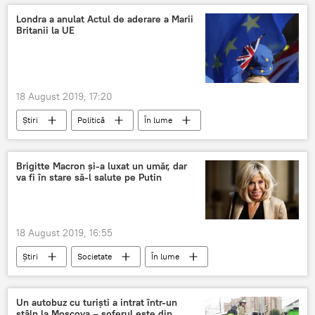
Londra a anulat Actul de aderare a Marii
Britanii la UE
18 August 2019, 17:20
Știri
Politică
În lume
Marea Britanie
Brexit
Uniunea Europeana
anulare
Brigitte Macron și-a luxat un umăr, dar
va fi în stare să-l salute pe Putin
18 August 2019, 16:55
Știri
Societate
În lume
Franta
Emmanuel Macron
sotie
bandaj
Un autobuz cu turiști a intrat într-un
stâlp la Moscova – șoferul este din