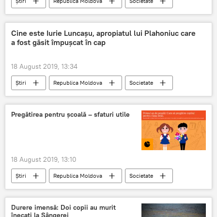
Știri
Republica Moldova
Societate
Iurie Luncașu
sinucidere
suspect
Plahotniuc
Cine este Iurie Luncașu, apropiatul lui Plahoniuc care
a fost găsit împușcat în cap
18 August 2019, 13:34
Știri
Republica Moldova
Societate
Iurie Luncașu
împușcat în cap
om de afaceri
Plahotniuc
Pregătirea pentru școală – sfaturi utile
18 August 2019, 13:10
Știri
Republica Moldova
Societate
Educație
Grafică Info
Multimedia
pregătire
școală
1 septembrie
Durere imensă: Doi copii au murit
înecaţi la Sângerei