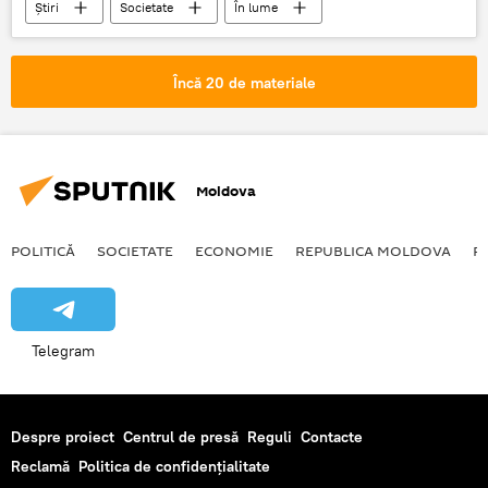
Știri
Societate
În lume
Romania
Buzau
spital
morti
raniti
Încă 20 de materiale
Moldova
POLITICĂ
SOCIETATE
ECONOMIE
REPUBLICA MOLDOVA
R
Telegram
Despre proiect
Centrul de presă
Reguli
Contacte
Reclamă
Politica de confidențialitate