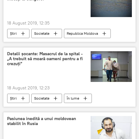
Infografic
18 August 2019, 12:35
Știri
Societate
Republica Moldova
Moldova
Sangerei
copii
minori
inecat
Detalii șocante: Masacrul de la spital -
„A trebuit să moară oameni pentru a fi
crezuţi”
18 August 2019, 12:23
Știri
Societate
În lume
Romania
Buzau
masacru
morti
raniti
Pasiunea inedită a unui moldovean
stabilit în Rusia