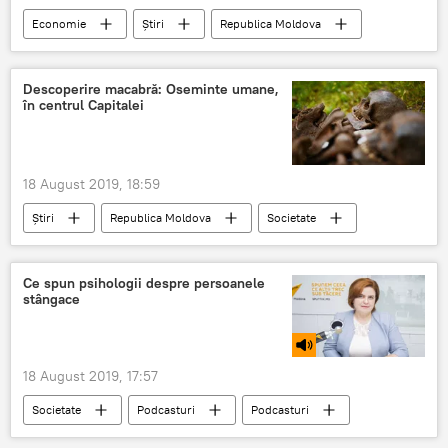
Economie
Știri
Republica Moldova
Societate
Podcasturi
Podcasturi
TVA
decizie
majorare
Descoperire macabră: Oseminte umane,
în centrul Capitalei
18 August 2019, 18:59
Știri
Republica Moldova
Societate
oseminte
Capitala
descoperire
cimitir
Ce spun psihologii despre persoanele
stângace
18 August 2019, 17:57
Societate
Podcasturi
Podcasturi
Știri
Republica Moldova