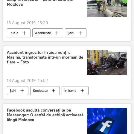
Moldova
18 August 2019, 16:29
Rusia
Accidente
Știri
accident
autobuz
Moscova
șofer
Moldova
Accident îngrozitor în ziua nunţii:
Mașină, transformată într-un morman de
fiare – Foto
18 August 2019, 15:52
Știri
Societate
În lume
Accidente
Romania
accident
masina
victime
Foto
Facebook ascultă conversațiile pe
Messenger: O astfel de echipă activează
lângă Moldova