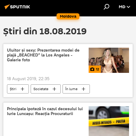
MD
Moldova
Știri din 18.08.2019
Uluitor și sexy: Prezentarea modei de
plajă „BEACHED” la Los Angeles -
Galerie foto
12
18 August 2019, 22:35
Știri
Societate
În lume
Foto
Multimedia
SUA
Los Angeles
Prezentare
moda
Principala ipoteză în cazul decesului lui
Iurie Luncașu: Reacția Procuraturii
plaja
sexy