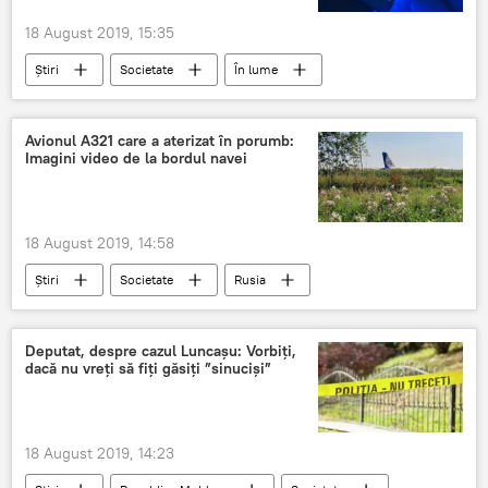
18 August 2019, 15:35
Știri
Societate
În lume
SUA
Romania
Facebook
Messenger
conversatie
Avionul A321 care a aterizat în porumb:
Imagini video de la bordul navei
18 August 2019, 14:58
Știri
Societate
Rusia
Accidente
Rusia
avion
porumb
aterizare
video
Deputat, despre cazul Luncașu: Vorbiți,
dacă nu vreți să fiți găsiți ”sinuciși”
18 August 2019, 14:23