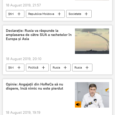
18 August 2019, 21:57
Știri
Republica Moldova
Societate
Iurie Luncașu
împușcat
Procuratura
ipoteza
sinucidere
Declarație: Rusia va răspunde la
amplasarea de către SUA a rachetelor în
Europa și Asia
18 August 2019, 20:10
Știri
Politică
Rusia
Rusia
SUA
Europa
Asia
rachete
Opinie: Angajații din HoReCa să nu
dispere, încă nimic nu este pierdut
18 August 2019, 19:19