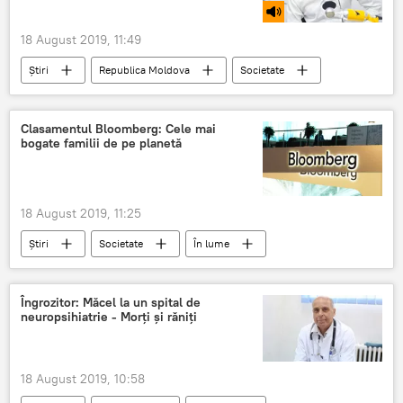
18 August 2019, 11:49
Știri
Republica Moldova
Societate
Podcasturi
Podcasturi
pasiune
Rusia
interpret
Clasamentul Bloomberg: Cele mai
bogate familii de pe planetă
18 August 2019, 11:25
Știri
Societate
În lume
Pamant
Bloomberg
familii
bogate
Îngrozitor: Măcel la un spital de
neuropsihiatrie - Morţi şi răniţi
18 August 2019, 10:58