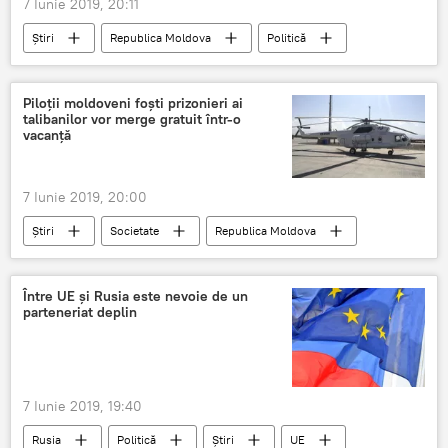
7 Iunie 2019, 20:11
Știri
Republica Moldova
Politică
Candu
Pvel Filip
alegeri
Parlamentare
anticipate
Piloții moldoveni foști prizonieri ai
talibanilor vor merge gratuit într-o
vacanță
7 Iunie 2019, 20:00
Știri
Societate
Republica Moldova
Moldova
Rusia
Soci
Dodon
piloti moldoveni
vacanta
Între UE și Rusia este nevoie de un
parteneriat deplin
7 Iunie 2019, 19:40
Rusia
Politică
Știri
UE