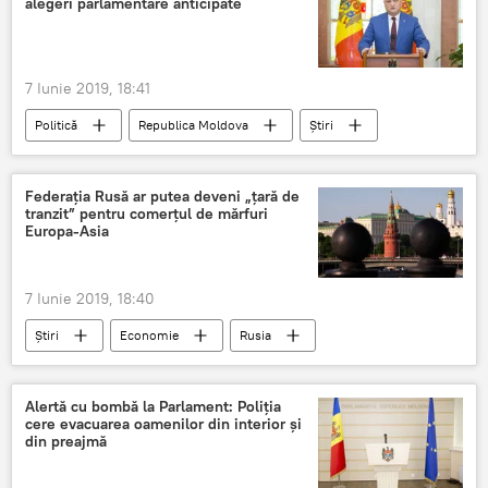
alegeri parlamentare anticipate
7 Iunie 2019, 18:41
Politică
Republica Moldova
Știri
Federația Rusă ar putea deveni „țară de
tranzit” pentru comerțul de mărfuri
Europa-Asia
7 Iunie 2019, 18:40
Știri
Economie
Rusia
Rusia
declaratie
tranzit
marfuri
Europa
Asia
Alertă cu bombă la Parlament: Poliția
cere evacuarea oamenilor din interior și
din preajmă