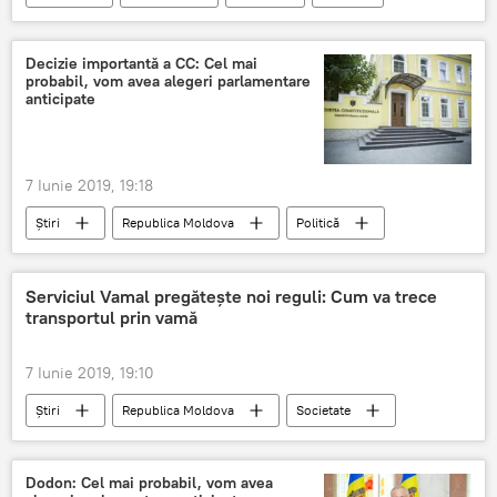
Rusia
parteneriat
Relații internaționale
Decizie importantă a CC: Cel mai
probabil, vom avea alegeri parlamentare
anticipate
7 Iunie 2019, 19:18
Știri
Republica Moldova
Politică
decizie
Curtea Constitutionala
alegeri
parlametnare
anticipate
Serviciul Vamal pregătește noi reguli: Cum va trece
transportul prin vamă
7 Iunie 2019, 19:10
Știri
Republica Moldova
Societate
Serviciul Vamal
reguli
transport
Vama
Dodon: Cel mai probabil, vom avea