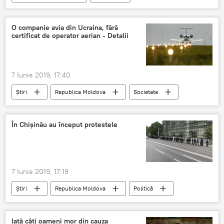
Multimedia
emotii
primul
examen
test
absolventi
O companie avia din Ucraina, fără
certificat de operator aerian - Detalii
7 Iunie 2019, 17:40
Știri
Republica Moldova
Societate
Informații
companie aeriană
detalii
Ucraina
În Chișinău au început protestele
7 Iunie 2019, 17:19
Știri
Republica Moldova
Politică
chisinau
proteste
Iată câți oameni mor din cauza