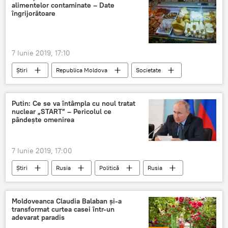
alimentelor contaminate – Date
îngrijorătoare
7 Iunie 2019, 17:10
Știri
Republica Moldova
Societate
Putin: Ce se va întâmpla cu noul tratat
nuclear „START” – Pericolul ce
pândeşte omenirea
7 Iunie 2019, 17:00
Știri
Rusia
Politică
Rusia
tratat
pericol
omenire
Putin
Moldoveanca Claudia Balaban și-a
transformat curtea casei într-un
adevarat paradis