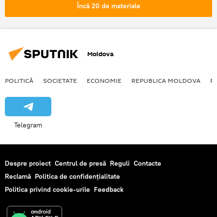
mămăligă
Vin
Meteo
Încă 20 de materiale
Prognoza meteo: surprizele primăverii
Moldova
POLITICĂ
SOCIETATE
ECONOMIE
REPUBLICA MOLDOVA
R
Telegram
Despre proiect
Centrul de presă
Reguli
Contacte
Reclamă
Politica de confidențialitate
Politica privind cookie-urile
Feedback