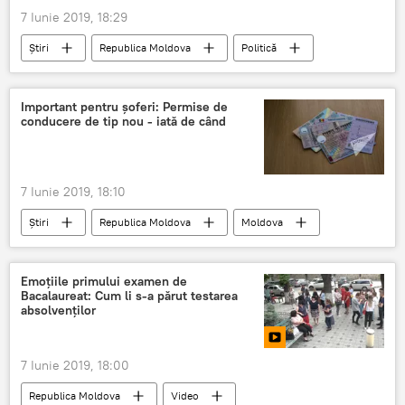
7 Iunie 2019, 18:29
Știri
Republica Moldova
Politică
Important pentru șoferi: Permise de
conducere de tip nou - iată de când
7 Iunie 2019, 18:10
Știri
Republica Moldova
Moldova
soferi
permis de conducere
Informații
Emoțiile primului examen de
Bacalaureat: Cum li s-a părut testarea
absolvenților
7 Iunie 2019, 18:00
Republica Moldova
Video