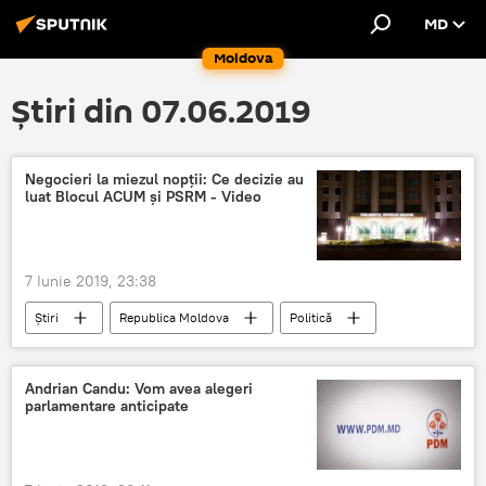
MD
Moldova
Știri din 07.06.2019
Negocieri la miezul nopții: Ce decizie au
luat Blocul ACUM și PSRM - Video
7 Iunie 2019, 23:38
Știri
Republica Moldova
Politică
ALERT
ACUM
Maia Sandu
Ion Ceban
negocieri
Andrian Candu: Vom avea alegeri
parlamentare anticipate
Coaliție majoritară sau alegeri anticipate: Negocieri controversate între partide
Criza politică din Moldova: Cronica evenimentelor