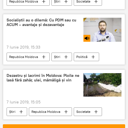
Republica Moldova
Știri
Societate
CNA
coruptia
lupta
video
Socialiștii au o dilemă: Cu PDM sau cu
ACUM – avantaje și dezavantaje
7 Iunie 2019, 15:33
Republica Moldova
Știri
Politică
Podcasturi
Podcasturi
Coaliția de guvernare
Opinie
Dezastru și lacrimi în Moldova: Ploile ne
lasă fără zahăr, ulei, mămăligă și vin
7 Iunie 2019, 15:05
Știri
Republica Moldova
Societate
Moldova
Ploi
zahăr
ulei