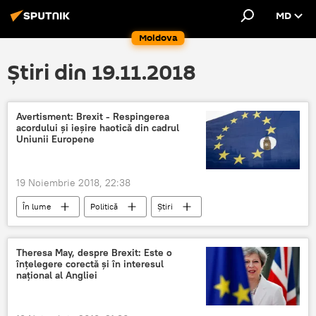
MD
Moldova
Știri din 19.11.2018
Avertisment: Brexit - Respingerea
acordului și ieșire haotică din cadrul
Uniunii Europene
19 Noiembrie 2018, 22:38
În lume
Politică
Știri
Uniunea Europeana
Brexit
avertisment
acord
respingere
Theresa May, despre Brexit: Este o
înțelegere corectă și în interesul
haos
național al Angliei