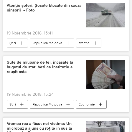
Meteo
Atenție șoferi: Șosele blocate din cauza
ninsorii - Foto
19 Noiembrie 2018, 15:41
Știri
Republica Moldova
atentie
Șofer
șosele
blocate
Meteo
Sute de milioane de lei, încasate la
bugetul de stat: Vezi ce instituție a
reușit asta
19 Noiembrie 2018, 15:24
Știri
Republica Moldova
Economie
Moldova
Serviciul Vamal
milioane
lei
Buget de stat
Vremea rea a făcut noi victime: Un
microbuz a ajuns cu roțile în sus la