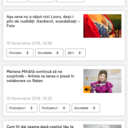
Politică
Marea Britanie
Brexit
armata
haos
Așa ceva nu a văzut nici Luvru, deși-i
plin de nudități: Gardienii, scandalizați –
Foto
19 Noiembrie 2018, 19:48
Monden
Societate
Știri
În lume
nud
decolteu
Paris
sâni
Mariana Mihăilă continuă să ne
surprindă - Artista va lansa o piesă în
colaborare cu Natan
19 Noiembrie 2018, 19:26
Podcasturi
Podcasturi
Societate
Știri
Republica Moldova
Cultură
Moldova
interpretă
lansare
Cum îți dai seama dacă copilul tău te