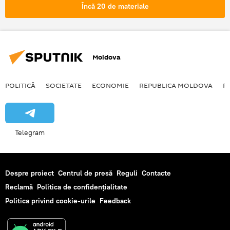
fapta
Video
Încă 20 de materiale
Moldova
POLITICĂ
SOCIETATE
ECONOMIE
REPUBLICA MOLDOVA
R
Telegram
Despre proiect
Centrul de presă
Reguli
Contacte
Reclamă
Politica de confidențialitate
Politica privind cookie-urile
Feedback