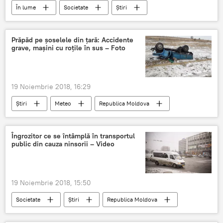
În lume
Societate
Știri
Politică
Rusia
Turcia
Putin
Erdogan
Turkish Stream
Prăpăd pe șoselele din țară: Accidente
grave, mașini cu roțile în sus – Foto
19 Noiembrie 2018, 16:29
Știri
Meteo
Republica Moldova
Accidente
Viața în Moldova
Îngrozitor ce se întâmplă în transportul
public din cauza ninsorii – Video
19 Noiembrie 2018, 15:50
Societate
Știri
Republica Moldova
Capitala
transport
public