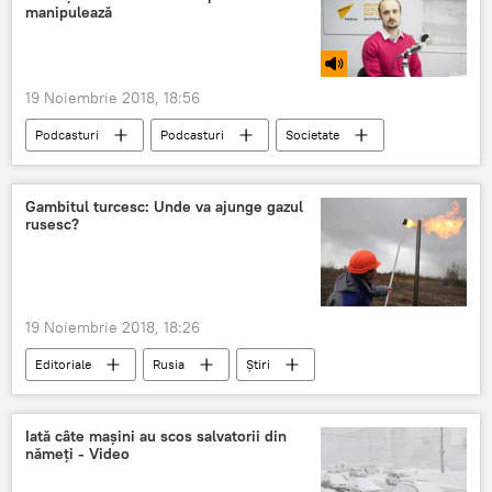
manipulează
piesă
videoclip
19 Noiembrie 2018, 18:56
Podcasturi
Podcasturi
Societate
Știri
Republica Moldova
Moldova
părinți
copii
manipulare
Gambitul turcesc: Unde va ajunge gazul
rusesc?
19 Noiembrie 2018, 18:26
Editoriale
Rusia
Știri
gaze rusești
gazoduct
Turcia
Iată câte mașini au scos salvatorii din
nămeți - Video