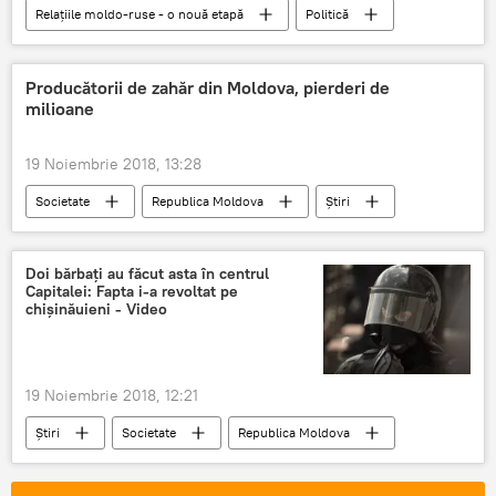
Relațiile moldo-ruse - o nouă etapă
Politică
Republica Moldova
Știri
detalii
Rusia
vizita
Producătorii de zahăr din Moldova, pierderi de
milioane
19 Noiembrie 2018, 13:28
Societate
Republica Moldova
Știri
zahar
recolta
consum
Cheltuieli suplimentare
Doi bărbați au făcut asta în centrul
Capitalei: Fapta i-a revoltat pe
chișinăuieni - Video
19 Noiembrie 2018, 12:21
Știri
Societate
Republica Moldova
fulger
barbat
a facut asta