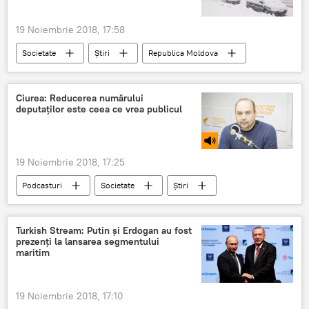
19 Noiembrie 2018, 17:58
Societate
Știri
Republica Moldova
mașini
nămeți
salvatori
Ciurea: Reducerea numărului
deputaților este ceea ce vrea publicul
19 Noiembrie 2018, 17:25
Podcasturi
Societate
Știri
Republica Moldova
Politică
Podcasturi
Moldova
Turkish Stream: Putin și Erdogan au fost
prezenți la lansarea segmentului
Partidul Democrat
inițiativă
maritim
19 Noiembrie 2018, 17:10