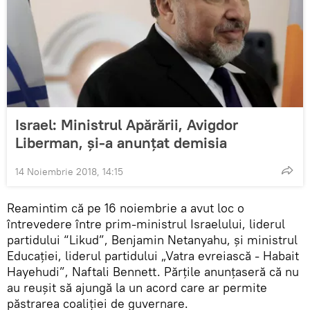
Israel: Ministrul Apărării, Avigdor
Liberman, și-a anunțat demisia
14 Noiembrie 2018, 14:15
Reamintim că pe 16 noiembrie a avut loc o
întrevedere între prim-ministrul Israelului, liderul
partidului “Likud”, Benjamin Netanyahu, și ministrul
Educației, liderul partidului „Vatra evreiască - Habait
Hayehudi”, Naftali Bennett. Părțile anunțaseră că nu
au reușit să ajungă la un acord care ar permite
păstrarea coaliției de guvernare.