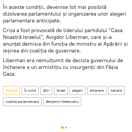
În aceste condiții, devenise tot mai posibilă
dizolvarea parlamentului și organizarea unor alegeri
parlamentare anticipate.
Criza a fost provocată de liderului partidului “Casa
Noastră Israelul”, Avigdor Liberman, care și-a
anunțat demisia din funcția de ministru al Apărării și
ieșirea din coaliția de guvernare.
Liberman era nemulțumit de decizia guvernului de
încheiere a un armistițiu cu insurgenții din Fâșia
Gaza.
Politică
În lume
Știri
Israel
alegeri
amanare
salvare
coalitie parlametnara
Benjamin Netanyahu