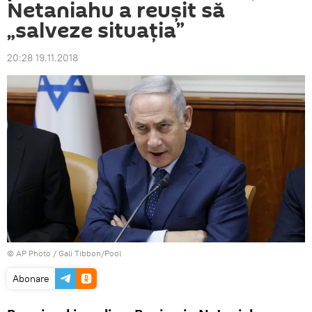
Netaniahu a reușit să
„salveze situația”
20:28 19.11.2018
© AP Photo / Gali Tibbon/Pool
Abonare