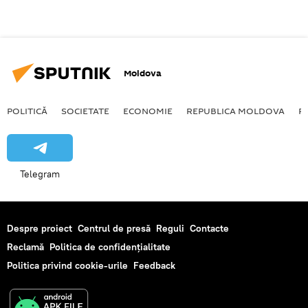
Moldova
POLITICĂ
SOCIETATE
ECONOMIE
REPUBLICA MOLDOVA
R
Telegram
Despre proiect
Centrul de presă
Reguli
Contacte
Reclamă
Politica de confidențialitate
Politica privind cookie-urile
Feedback