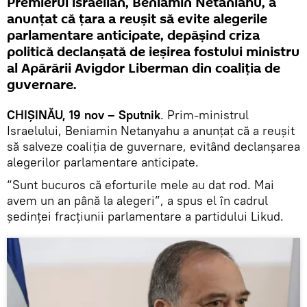
Premierul israelian, Beniamin Netaniahu, a
anunțat că țara a reușit să evite alegerile
parlamentare anticipate, depășind criza
politică declanșată de ieșirea fostului ministru
al Apărării Avigdor Liberman din coaliția de
guvernare.
CHIȘINĂU, 19 nov – Sputnik
. Prim-ministrul
Israelului, Beniamin Netanyahu a anunțat că a reușit
să salveze coaliția de guvernare, evitând declanșarea
alegerilor parlamentare anticipate.
“Sunt bucuros că eforturile mele au dat rod. Mai
avem un an până la alegeri”, a spus el în cadrul
ședinței fracțiunii parlamentare a partidului Likud.