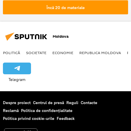
capota
piton
Încă 20 de materiale
Moldova
POLITICĂ
SOCIETATE
ECONOMIE
REPUBLICA MOLDOVA
R
Telegram
Despre proiect
Centrul de presă
Reguli
Contacte
Reclamă
Politica de confidențialitate
Politica privind cookie-urile
Feedback