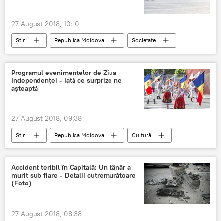
27 August 2018, 10:10
Știri
Republica Moldova
Societate
Moldova
moldova
ziua independenței
Programul evenimentelor de Ziua
Independenţei - Iată ce surprize ne
așteaptă
27 August 2018, 09:38
Știri
Republica Moldova
Cultură
Moldova
program
Ziua Independenței
Evenimente
Accident teribil în Capitală: Un tânăr a
murit sub fiare - Detalii cutremurătoare
cultural
(Foto)
27 August 2018, 08:38