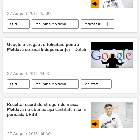
27 August 2018, 15:30
Știri
Republica Moldova
Podcasturi
Societate
Podcasturi
Moldova
Buliga Valentina
politica
Google a pregătit o felicitare pentru
Moldova de Ziua Independenței - Detalii
Independența
Politică
27 August 2018, 14:45
Știri
Republica Moldova
Societate
Moldova
Moldova
felicitare
Google
Recoltă record de struguri de masă:
Moldova nu obținea așa cantitate nici în
perioada URSS
27 August 2018, 14:30