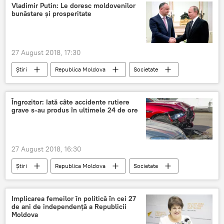
salarii
școli
Vladimir Putin: Le doresc moldovenilor
bunăstare și prosperitate
27 August 2018, 17:30
Știri
Republica Moldova
Societate
Moldova
Rusia
felicitare
putin
Igor Dodon
Îngrozitor: Iată câte accidente rutiere
grave s-au produs în ultimele 24 de ore
27 August 2018, 16:30
Știri
Republica Moldova
Societate
Moldova
moldova
Accidente
Implicarea femeilor în politică în cei 27
de ani de independență a Republicii
Moldova