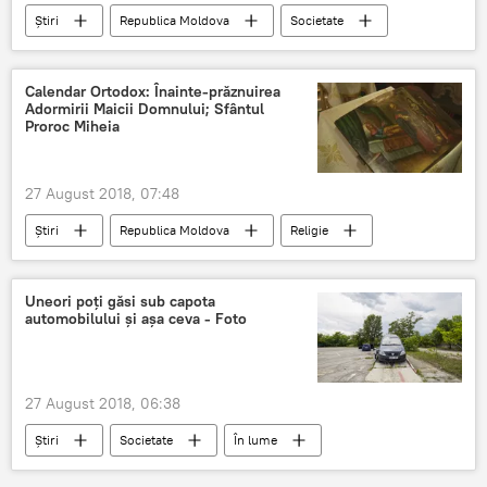
Știri
Republica Moldova
Societate
chișinău
Moldova
accident
Moldova
teribil
Calendar Ortodox: Înainte-prăznuirea
Adormirii Maicii Domnului; Sfântul
Proroc Miheia
27 August 2018, 07:48
Știri
Republica Moldova
Religie
Societate
Adormirea Maicii Domnului
calendar ortodox
Uneori poți găsi sub capota
automobilului și așa ceva - Foto
27 August 2018, 06:38
Știri
Societate
În lume
Lume
politie
automobil