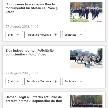
Sfânta Maria
prognoze meteo
Conducerea țării a depus flori la
monumentul lui Ștefan cel Mare și
Sfânt
27 August 2018, 11:45
Știri
Republica Moldova
Societate
Moldova
depuneri de flori
Ziua Independenței
Ziua Independenței: Felicitările
politicienilor - Foto, Video
27 August 2018, 11:10
Știri
Republica Moldova
Societate
Moldova
politicienilor
ziua independenței
Oamenii legii au interzis acțiunile de
protest în timpul depunerilor de flori