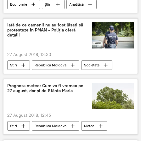
Economie
Știri
Analitică
Republica Moldova
Podcasturi
Tehnologii
Societate
În lume
Iată de ce oamenii nu au fost lăsați să
protesteze în PMAN - Poliția oferă
Informații
Podcasturi
Ion Sula
detalii
export
struguri
viticultori
struguri de masa
27 August 2018, 13:30
Știri
Republica Moldova
Societate
Moldova
oameni
protestatari
politia
Prognoza meteo: Cum va fi vremea pe
27 august, dar și de Sfânta Maria
27 August 2018, 12:45
Știri
Republica Moldova
Meteo
Moldova
meteo
vreme