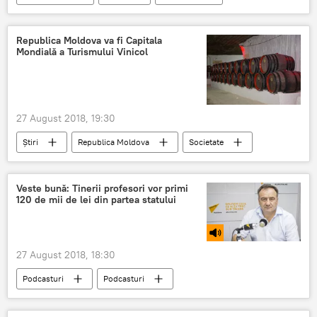
Moldova
sărbătoare
prosteste
Republica Moldova va fi Capitala
Mondială a Turismului Vinicol
27 August 2018, 19:30
Știri
Republica Moldova
Societate
Moldova
vin
moldova
capitala
Veste bună: Tinerii profesori vor primi
120 de mii de lei din partea statului
27 August 2018, 18:30
Podcasturi
Podcasturi
Valentin Crudu
elevi
profesori