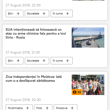
27 August 2018, 22:30
Știri
Societate
În lume
România
profesor
românia
SUA intenționează să folosească un
atac cu arme chimice fals pentru a lovi
Siria - Rusia
27 August 2018, 21:30
Știri
Societate
În lume
Rusia
Siria
atac
chimic
Siria
rusia
Ziua Independenței în Moldova: Iată
cum s-a desfășurat sărbătoarea
22
27 August 2018, 20:30
Multimedia
Foto
Moldova