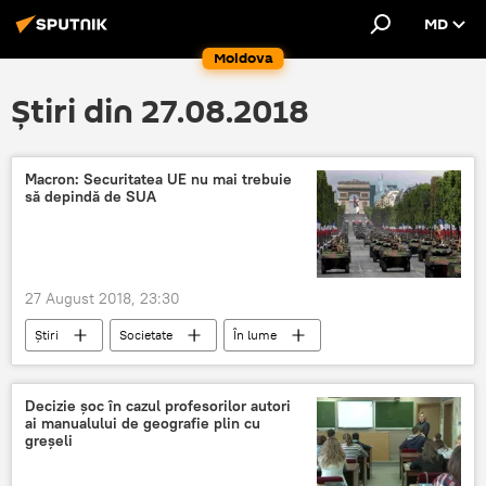
MD
Moldova
Știri din 27.08.2018
Macron: Securitatea UE nu mai trebuie
să depindă de SUA
27 August 2018, 23:30
Știri
Societate
În lume
Franța
macron
securitate
Ue
dependenta
Decizie şoc în cazul profesorilor autori
ai manualului de geografie plin cu
greşeli