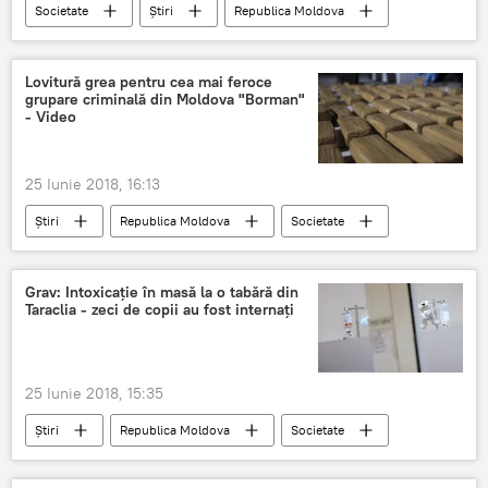
Societate
Știri
Republica Moldova
grup de lucru
Taraclia
premierul Pavel Filip
intoxicatie
Lovitură grea pentru cea mai feroce
grupare criminală din Moldova "Borman"
tabara de copii
- Video
25 Iunie 2018, 16:13
Știri
Republica Moldova
Societate
grupare criminală
lovitură
"Borman"
grea
Grav: Intoxicație în masă la o tabără din
Taraclia - zeci de copii au fost internați
25 Iunie 2018, 15:35
Știri
Republica Moldova
Societate
Taraclia
ANSA
copii