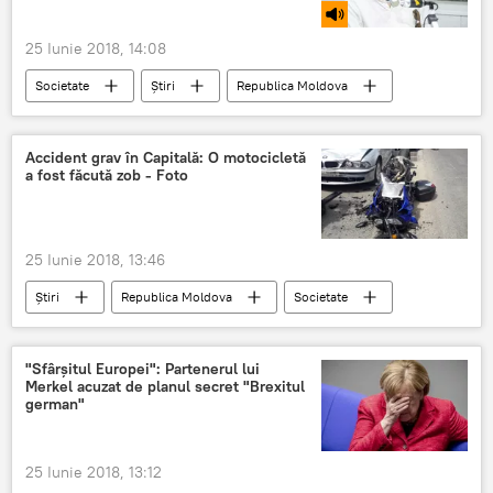
25 Iunie 2018, 14:08
Societate
Știri
Republica Moldova
Podcasturi
Sergiu Corlat
universitate
tineri
studii
Accident grav în Capitală: O motocicletă
a fost făcută zob - Foto
studenti
educatie
studentie
25 Iunie 2018, 13:46
Știri
Republica Moldova
Societate
accident
motocicleta
Capitală
zob
"Sfârşitul Europei": Partenerul lui
Merkel acuzat de planul secret "Brexitul
german"
25 Iunie 2018, 13:12