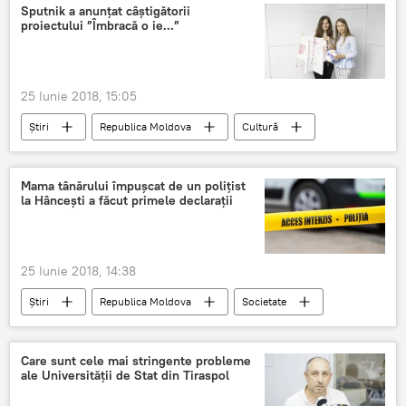
simptome
spital
intoxicatie
Sputnik a anunțat câștigătorii
proiectului ”Îmbracă o ie...”
tabara de copii
25 Iunie 2018, 15:05
Știri
Republica Moldova
Cultură
Diana Josu-Braniste
stela botez
campanie
ie
Mama tânărului împușcat de un polițist
la Hâncești a făcut primele declarații
25 Iunie 2018, 14:38
Știri
Republica Moldova
Societate
politist
piscina
Care sunt cele mai stringente probleme
ale Universității de Stat din Tiraspol