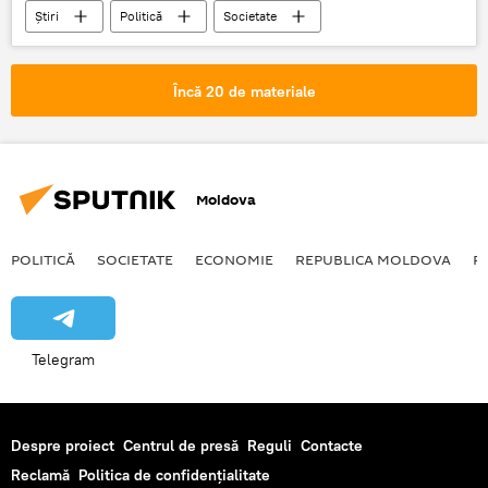
Știri
Politică
Societate
În lume
Germania
Angela Merkel
Brexit
Partener
plan secret
Încă 20 de materiale
Cancelarul Germaniei
Moldova
POLITICĂ
SOCIETATE
ECONOMIE
REPUBLICA MOLDOVA
R
Telegram
Despre proiect
Centrul de presă
Reguli
Contacte
Reclamă
Politica de confidențialitate