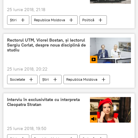
25 Iunie 2018, 21:18
Știri
Republica Moldova
Politică
primar
Chisinau
CSJ
validarea alegerilor
Andrei Nastase
Rectorul UTM, Viorel Bostan, și lectorul
Sergiu Corlat, despre noua disciplină de
studiu
25 Iunie 2018, 20:22
Societate
Știri
Republica Moldova
Multimedia
Video
Viorel Bostan
Sergiu Corlat
elevi
universitate
Interviu în exclusivitate cu interpreta
Cleopatra Stratan
disciplina
noua disciplina
curricula scolara
educatie digitala
25 Iunie 2018, 19:50