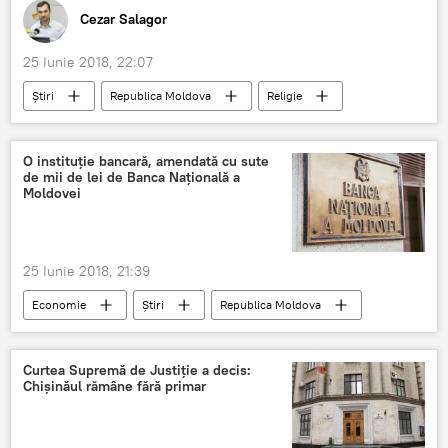
Cezar Salagor
25 Iunie 2018, 22:07
Știri
Republica Moldova
Religie
Opinie
Societate
Editoriale
Romania
Ministerul Afacerilor Interne
O instituție bancară, amendată cu sute
de mii de lei de Banca Națională a
scoli
Moldovei
25 Iunie 2018, 21:39
Economie
Știri
Republica Moldova
FinComBank
Banca Nationala a Moldovei
lege
banca
incalcare
Curtea Supremă de Justiție a decis:
Chișinăul rămâne fără primar
sanctiuni
amenda