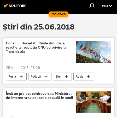
MD
Moldova
Știri din 25.06.2018
Consiliul Societății Civile din Rusia,
reacție la rezoluția ONU cu privire la
Transnistria
25 Iunie 2018, 23:29
Rusia
Politică
Știri
Rusia
Elena Sutormina
ONU
rezoluția ONU
dividende politice
Încă un proiect controversat: Ministerul
de Interne vrea educația sexuală în școli