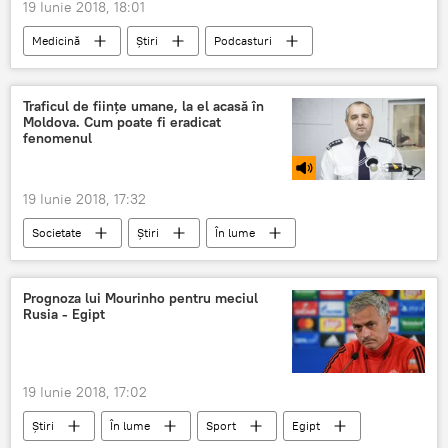
19 Iunie 2018, 18:01
Medicină
Știri
Podcasturi
Sputnik Moldova
medicamente
ieftine
Traficul de ființe umane, la el acasă în
Moldova. Cum poate fi eradicat
fenomenul
19 Iunie 2018, 17:32
Societate
Știri
În lume
Informații
Republica Moldova
Podcasturi
victime
oamenii legii
Prognoza lui Mourinho pentru meciul
Rusia - Egipt
politisti
trafic de fiinte umane
19 Iunie 2018, 17:02
Știri
În lume
Sport
Egipt