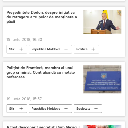
Rusia
Arabia Saudită
Uruguay
Campionatul Mondial de Fotbal-2018
meci
Președintele Dodon, despre inițiativa
de retragere a trupelor de menținere a
prognoza
păcii
19 Iunie 2018, 16:30
Știri
Republica Moldova
Politică
Igor Dodon
retragerea
trupe de menținere a păcii
Polițist de Frontieră, membru al unui
grup criminal: Contrabandă cu metale
regiunea transnistreana
neferoase
19 Iunie 2018, 15:57
Știri
Republica Moldova
Societate
Chișinău
contrabandă
metale neferoase
metale
A fost descoperit secretul: Cum Mexicul