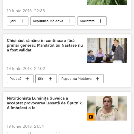
19 Iunie 2018, 22:38
Știri
Republica Moldova
Societate
MAI
Politia Capitalei
barbat
pedeapsa
canepa
individ
Chișinăul rămâne în continuare fără
primar general: Mandatul lui Năstase nu
a fost validat
19 Iunie 2018, 22:02
Politică
Știri
Republica Moldova
mandat
validate
Andrei Nastase
validat
Nutriționista Luminița Suveică a
acceptat provocarea lansată de Sputnik.
A îmbrăcat o ie
19 Iunie 2018, 21:34