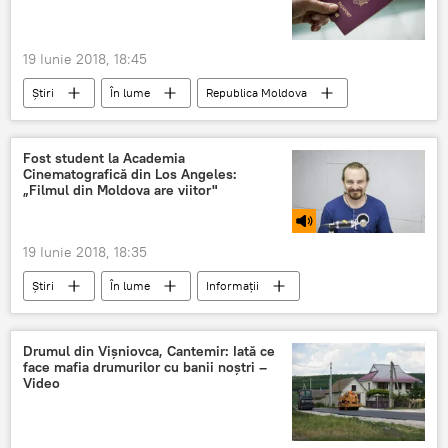
19 Iunie 2018, 18:45
Știri
În lume
Republica Moldova
Evenimente
Emil Constantinescu
Lucinschi
Cetatenie
romana
Fost student la Academia
Cinematografică din Los Angeles:
„Filmul din Moldova are viitor"
19 Iunie 2018, 18:35
Știri
În lume
Informații
Republica Moldova
Cultură
Podcasturi
SUA
student
Drumul din Vișniovca, Cantemir: Iată ce
face mafia drumurilor cu banii noștri –
film
proiect
America
Video
actor
regizor
filmare