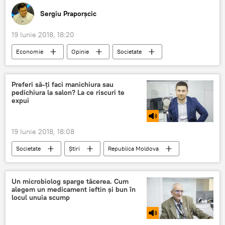
Sergiu Praporșcic
19 Iunie 2018, 18:20
Economie
Opinie
Societate
Știri
Republica Moldova
Editoriale
Cantemir
Visniovca
drumuri
Preferi să-ți faci manichiura sau
pedichiura la salon? La ce riscuri te
moldova
taxa
mare
rele
expui
drumurile
de
atat
Video
19 Iunie 2018, 18:08
Societate
Știri
Republica Moldova
Podcasturi
pericol
boli
salon
infectie
manichiură
Un microbiolog sparge tăcerea. Cum
alegem un medicament ieftin și bun în
locul unuia scump