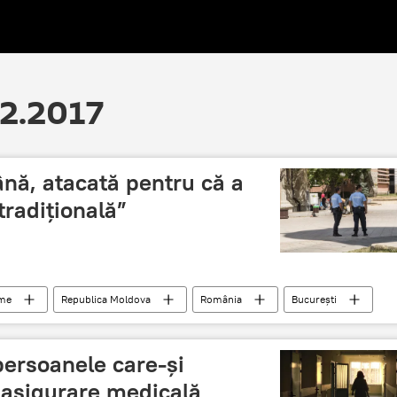
12.2017
ă, atacată pentru că a
tradițională”
ume
Republica Moldova
România
București
e tradițională
cuplurile homosexuale
subofițer
persoanele care-și
 asigurare medicală