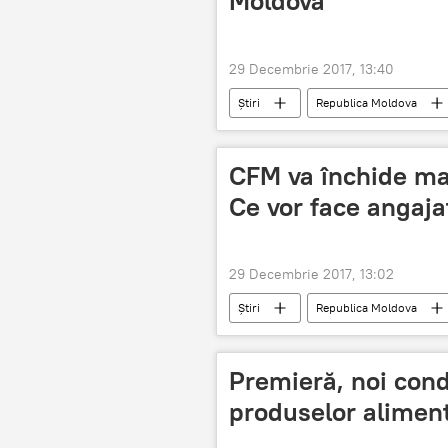
Moldova
29 Decembrie 2017, 13:40
Știri
Republica Moldova
averile demnitarilor
CFM va închide mai
Ce vor face angajaț
29 Decembrie 2017, 13:02
Știri
Republica Moldova
Ministerul Economiei
proiect
Premieră, noi cond
produselor alimen