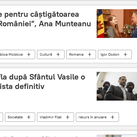
a noilor miniștri
 pentru câștigătoarea
 României”, Ana Munteanu
blica Moldova
Cultură
Romania
Igor Dodon
fla după Sfântul Vasile o
ista definitiv
Societate
Vladimir Filat
recurs în anulare