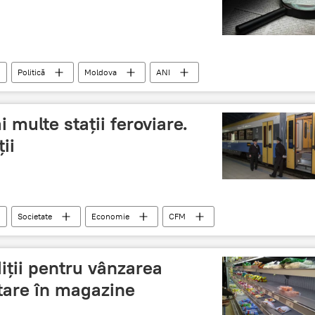
Politică
Moldova
ANI
 multe stații feroviare.
ii
Societate
Economie
CFM
 de lege
stații feroviare
iții pentru vânzarea
tare în magazine