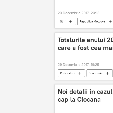
29 Decembrie 2017, 20:18
Știri
Republica Moldova
ambuteiaj
șoseaua Balcani
Totalurile anului 2
care a fost cea ma
29 Decembrie 2017, 19:25
Podcasturi
Economie
economie
gafe
Noi detalii în cazu
cap la Ciocana