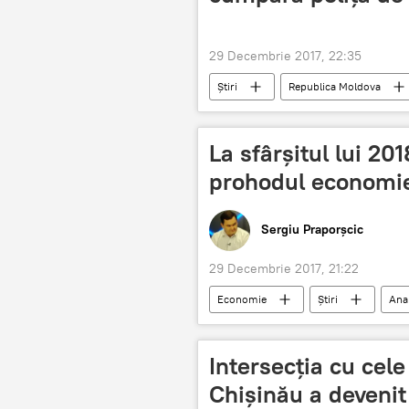
29 Decembrie 2017, 22:35
Știri
Republica Moldova
polița de asigurare medicală
La sfârșitul lui 20
prohodul economie
Sergiu Praporșcic
29 Decembrie 2017, 21:22
Economie
Știri
Anal
China
Beijing
Minis
balanța comercială
robi
Intersecția cu cel
Chișinău a devenit