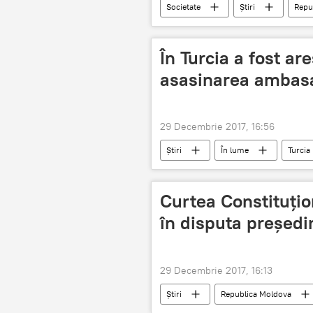
Societate
Știri
Repu
rapoarte
video
În Turcia a fost ar
asasinarea ambasa
29 Decembrie 2017, 16:56
Știri
În lume
Turcia
Andrei Karlov
asasinat
Curtea Constituțio
în disputa președ
29 Decembrie 2017, 16:13
Știri
Republica Moldova