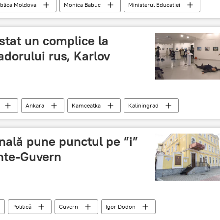
blica Moldova
Monica Babuc
Ministerul Educatiei
estat un complice la
dorului rus, Karlov
Ankara
Kamceatka
Kaliningrad
nală pune punctul pe ”i”
inte-Guvern
Politică
Guvern
Igor Dodon