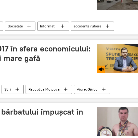
Societate
Informații
accidente rutiere
017 în sfera economicului:
i mare gafă
Știri
Republica Moldova
Viorel Gârbu
l bărbatului împușcat în