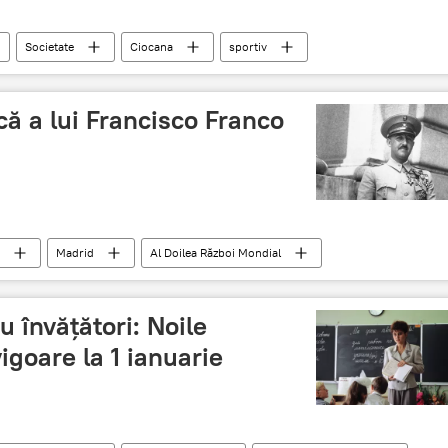
Societate
Ciocana
sportiv
împușcat în cap
FEA
kikboxing
că a lui Francisco Franco
Madrid
Al Doilea Război Mondial
 învățători: Noile
vigoare la 1 ianuarie