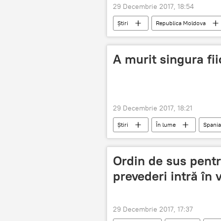
29 Decembrie 2017, 18:54
Știri
Republica Moldova
Vladislav Gribincea
comă
A murit singura fii
29 Decembrie 2017, 18:21
Știri
În lume
Spania
Ordin de sus pentru
prevederi intră în 
29 Decembrie 2017, 17:37