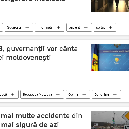
Societate
Informații
pacient
spital
cât costă polița medicală
18, guvernanții vor cânta
i moldovenești
itică
Republica Moldova
Opinie
Editoriale
terul Economiei și Infrastructurii
export
sclavi
e mai multe accidente din
 mai sigură de azi