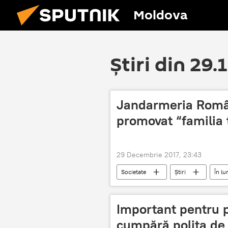
Moldova
Știri din 29.
Jandarmeria Român
promovat “familia 
29 Decembrie 2017, 23:43
Societate
Știri
În l
Coaliția pentru Familie
famili
Important pentru 
cumpără polița de