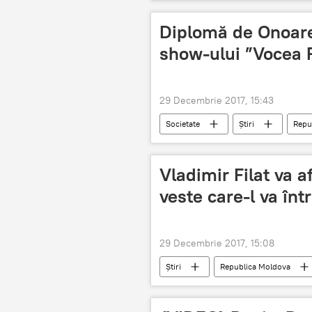
Curtea Constituțională
numire
Diplomă de Onoare
show-ului ”Vocea
29 Decembrie 2017, 15:43
Societate
Știri
Repu
Ana Munteanu
Vladimir Filat va a
veste care-l va într
29 Decembrie 2017, 15:08
Știri
Republica Moldova