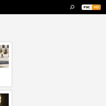
РУС
MD