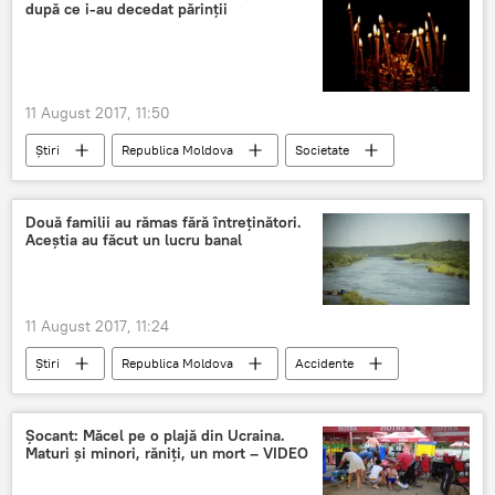
după ce i-au decedat părinții
11 August 2017, 11:50
Știri
Republica Moldova
Societate
Chișinău
Băcioi
accident rutier
Petru Craveț
Două familii au rămas fără întreținători.
Aceștia au făcut un lucru banal
11 August 2017, 11:24
Știri
Republica Moldova
Accidente
Societate
salvatori
Nistru
Prut
înec
Șocant: Măcel pe o plajă din Ucraina.
Maturi și minori, răniți, un mort – VIDEO