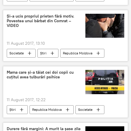
BDS Fulger
club de noapte
capitala
operatiune speciala
Și-a ucis propriul prieten fără motiv.
Povestea unui bărbat din Comrat –
VIDEO
11 August 2017, 13:10
Societate
Știri
Republica Moldova
Mama care și-a tăiat cei doi copii cu
cuțitul avea tulburări psihice
11 August 2017, 12:22
Știri
Republica Moldova
Societate
Chișinău
Durere fără margini: A murit la șase zile