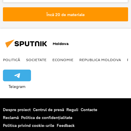
Ana Niculăeş
copii
agresivitate
Încă 20 de materiale
Moldova
POLITICĂ
SOCIETATE
ECONOMIE
REPUBLICA MOLDOVA
R
Telegram
Despre proiect
Centrul de presă
Reguli
Contacte
Reclamă
Politica de confidențialitate
Politica privind cookie-urile
Feedback