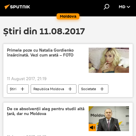
MD
Moldova
Știri din 11.08.2017
Primele poze cu Natalia Gordienko
însărcinată. Vezi cum arată – FOTO
11 August 2017, 21:19
Știri
Republica Moldova
Societate
Franța
Coasta de Azur
Natalia Gordienko
Nisa
De ce absolvenţii aleg pentru studii altă
ţară, dar nu Moldova