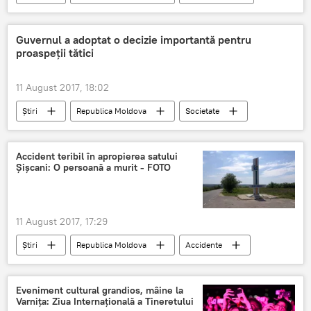
Chişinău
Ion Ştefăniţă
centrul istoric
restaurare
Guvernul a adoptat o decizie importantă pentru
proaspeții tătici
11 August 2017, 18:02
Știri
Republica Moldova
Societate
Guvern
Moldova
concediu paternal
indemnizație paternală
Accident teribil în apropierea satului
Șișcani: O persoană a murit - FOTO
11 August 2017, 17:29
Știri
Republica Moldova
Accidente
Nisporeni
IGP
apropiere
mort
sat
tanar
Eveniment cultural grandios, mâine la
Varnița: Ziua Internațională a Tineretului