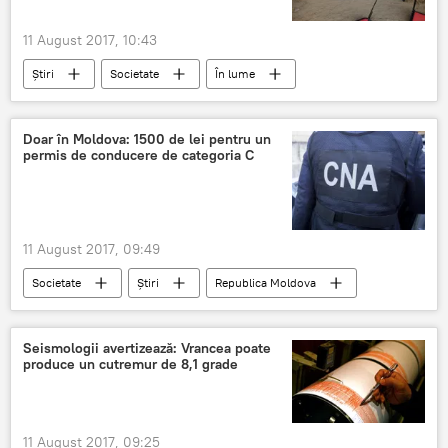
11 August 2017, 10:43
Știri
Societate
În lume
Ucraina
Poltava
conflict
răniți
deschis focul
ucisi
Doar în Moldova: 1500 de lei pentru un
permis de conducere de categoria C
11 August 2017, 09:49
Societate
Știri
Republica Moldova
Vulcănești
Armata Națională
mită
permis
Seismologii avertizează: Vrancea poate
produce un cutremur de 8,1 grade
11 August 2017, 09:25