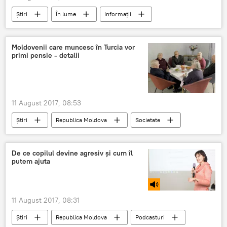
Știri
În lume
Informații
România
cutremur
avertisment
seismologi
Vrancea
Moldovenii care muncesc în Turcia vor
primi pensie - detalii
11 August 2017, 08:53
Știri
Republica Moldova
Societate
Turcia
Guvernul Republicii Moldova
muncitori
Turcia
Pensii
De ce copilul devine agresiv şi cum îl
putem ajuta
Gastarbeiteri
Pensionari
11 August 2017, 08:31
Știri
Republica Moldova
Podcasturi