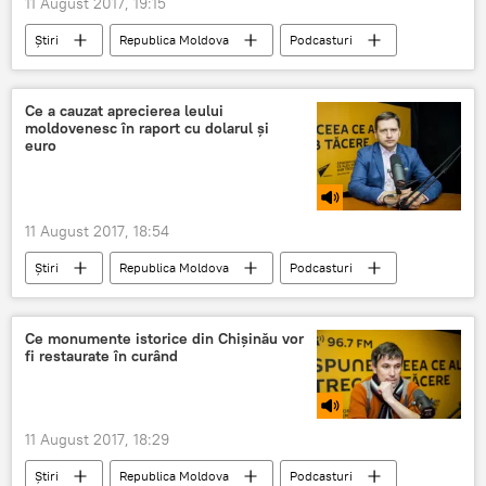
11 August 2017, 19:15
Știri
Republica Moldova
Podcasturi
Chişinău
Victor Stepaniuc
învăţământ
studii superioare
Ce a cauzat aprecierea leului
moldovenesc în raport cu dolarul şi
euro
11 August 2017, 18:54
Știri
Republica Moldova
Podcasturi
Chişinău
Viorel Gârbu
economie
curs valutar
leul moldovenesc
Ce monumente istorice din Chişinău vor
fi restaurate în curând
rata de schimb
11 August 2017, 18:29
Știri
Republica Moldova
Podcasturi