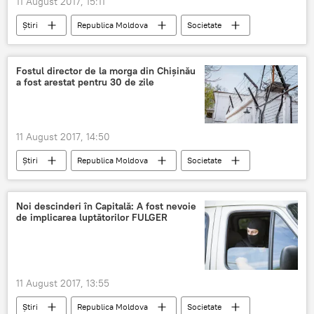
11 August 2017, 15:11
Știri
Republica Moldova
Societate
Ministerul Justiţiei
Reguli
Facilităţi
Întâlniri
Penitenciare
deplasări
Fostul director de la morga din Chișinău
a fost arestat pentru 30 de zile
Deținuți
convorbiri telefonice
11 August 2017, 14:50
Știri
Republica Moldova
Societate
CNA
arest preventiv
Centrul de Medicină Legală
Noi descinderi în Capitală: A fost nevoie
de implicarea luptătorilor FULGER
11 August 2017, 13:55
Știri
Republica Moldova
Societate