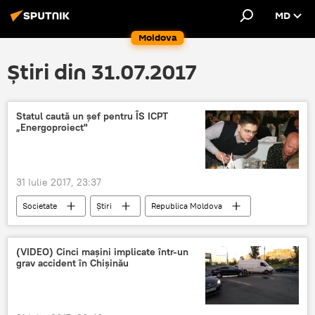
MD
Moldova
Știri din 31.07.2017
Statul caută un șef pentru ÎS ICPT
„Energoproiect"
31 Iulie 2017, 23:37
Societate
Știri
Republica Moldova
ministerul Economiei și Infrastructurii
loc de muncă
Concurs
(VIDEO) Cinci maşini implicate într-un
grav accident în Chişinău
Administrator
Job