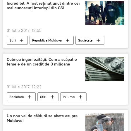
Inspectoratul Național de Patrulare
accident
Incredibil: A fost reținut unul dintre cei
mai cunoscuți interlopi din CSI
omor
mortal
locul faptei
parasit
31 Iulie 2017, 12:55
Știri
Republica Moldova
Societate
Ucraina
Rusia
CSI
Politia Capitalei
reținut
video
Culmea ingeniozității: Cum a scăpat o
femeie de un credit de 3 milioane
interlop
safeu
incredibil
cel mai iscusit
31 Iulie 2017, 12:22
Societate
Știri
În lume
China
credit
milioane
metodă
Un nou val de căldură se abate asupra
Moldovei