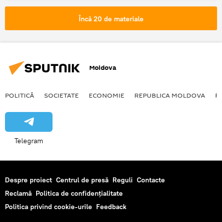
maşină
ucisă
iarba
Încă 20 de materiale
Moldova
POLITICĂ
SOCIETATE
ECONOMIE
REPUBLICA MOLDOVA
R
Telegram
Despre proiect
Centrul de presă
Reguli
Contacte
Reclamă
Politica de confidențialitate
Politica privind cookie-urile
Feedback