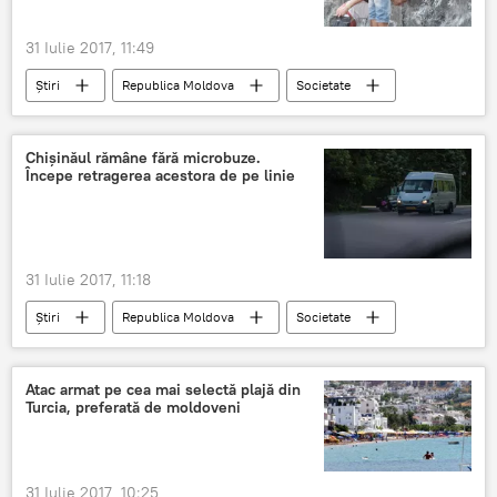
31 Iulie 2017, 11:49
Știri
Republica Moldova
Societate
Moldova
caniculă
cod galben
vreme toridă
arșiță
Chișinăul rămâne fără microbuze.
Începe retragerea acestora de pe linie
31 Iulie 2017, 11:18
Știri
Republica Moldova
Societate
Chișinău
Primăria Chișinău
transport public de pasageri
Atac armat pe cea mai selectă plajă din
Turcia, preferată de moldoveni
31 Iulie 2017, 10:25