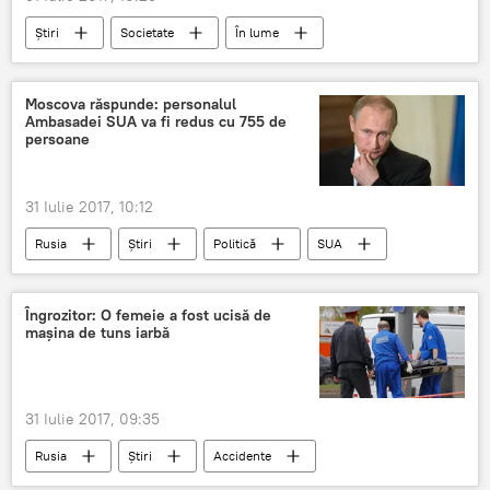
Știri
Societate
În lume
Turcia
atac armat
stațiune pe litoralul Mării Egee
Moscova răspunde: personalul
Ambasadei SUA va fi redus cu 755 de
persoane
31 Iulie 2017, 10:12
Rusia
Știri
Politică
SUA
Rusia
Putin
Ambasada SUA
redus
Moscova
răspuns
Îngrozitor: O femeie a fost ucisă de
mașina de tuns iarbă
expulzați
personal
măsuri
31 Iulie 2017, 09:35
Rusia
Știri
Accidente
Rusia
Moscova
femeie