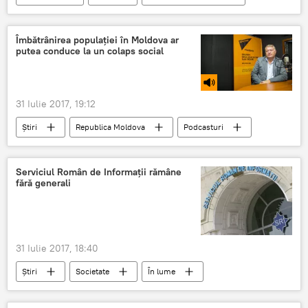
Centrul Național Anticorupție
Bălți
reținere
percheziții
mită
Îmbătrânirea populației în Moldova ar
putea conduce la un colaps social
31 Iulie 2017, 19:12
Știri
Republica Moldova
Podcasturi
Chişinău
Victor Mocanu
Asociația Demografilor și Sociologilor din Moldova
Serviciul Român de Informații rămâne
fără generali
pensie
Populaţia Republicii Moldova
îmbătrânirea populației
31 Iulie 2017, 18:40
Știri
Societate
În lume
România
Klaus Iohannis
generali