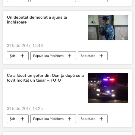
Italia
Vitalie Lisnic
Ricky Ardezianu
trafic
euro
act sexual
Un deputat democrat a ajuns la
închisoare
prostitutie
fiinte umane
31 Iulie 2017, 14:46
Știri
Republica Moldova
Societate
Moldova
penitenciar
Constantin Țuțu
închisoarea Goian
Ce a făcut un șofer din Ocnița după ce a
lovit mortal un tânăr – FOTO
31 Iulie 2017, 13:25
Știri
Republica Moldova
Societate
Soroca
Ocnița