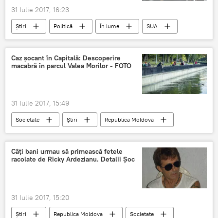
31 Iulie 2017, 16:23
Știri
Politică
În lume
SUA
Venezuela
alegeri
criză
amenință
Caz șocant în Capitală: Descoperire
macabră în parcul Valea Morilor - FOTO
31 Iulie 2017, 15:49
Societate
Știri
Republica Moldova
chisinau
descoperire
capitala
cal
Parcul Valea Morilor
caz socant
Câți bani urmau să primească fetele
racolate de Ricky Ardezianu. Detalii Șoc
indignat
toata lumea
31 Iulie 2017, 15:20
Știri
Republica Moldova
Societate