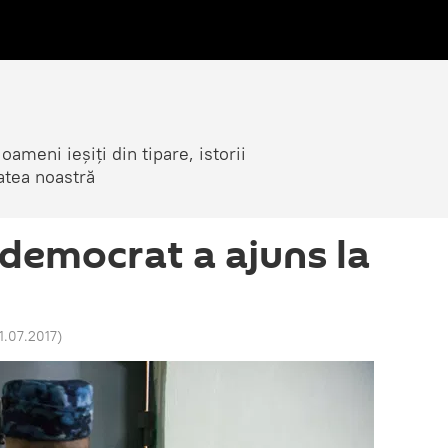
ameni ieșiți din tipare, istorii
atea noastră
democrat a ajuns la
1.07.2017
)