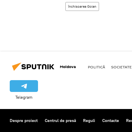
închisoarea Goian
Moldova
POLITICĂ
SOCIETATE
Telegram
Despre proiect
Centrul de presă
Reguli
Contacte
Re