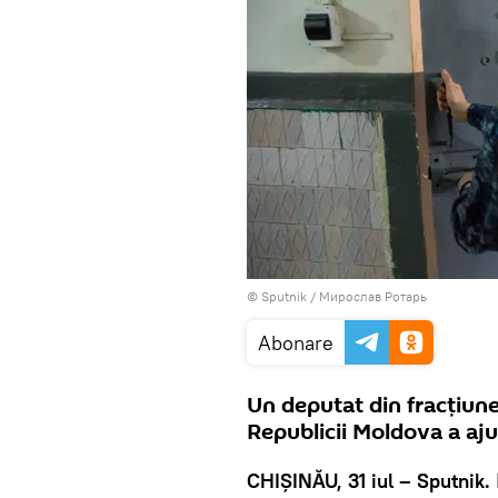
© Sputnik / Мирослав Ротарь
Abonare
Un deputat din fracțiun
Republicii Moldova a aju
CHIȘINĂU, 31 iul – Sputnik.