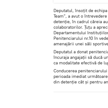
Deputatul, însoțit de echip
Team”, a avut o întrevedere 
detenție, în cadrul căreia a
colaboratorilor. Țuțu a apreci
Departamentului Instituțiilo
Penitenciarului nr.10 în vede
amenajării unei săli sportive
Deputatul a donat penitenci
încuraja angajații să ducă u
ca modalitate efectivă de lu
Conducerea penitenciarului ș
perioada imediat următoare 
din detenție cât și pentru an