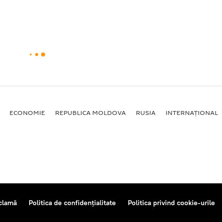
ECONOMIE
REPUBLICA MOLDOVA
RUSIA
INTERNAȚIONAL
clamă
Politica de confidențialitate
Politica privind cookie-urile