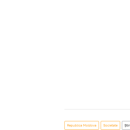
Republica Moldova
Societate
Știr