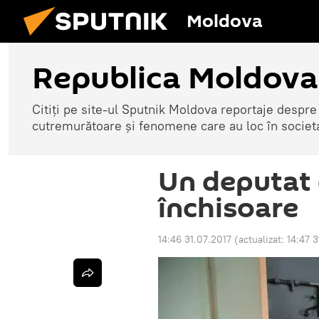
Moldova
Republica Moldova
Citiți pe site-ul Sputnik Moldova reportaje despre o
cutremurătoare și fenomene care au loc în societ
Un deputat 
închisoare
14:46 31.07.2017
(actualizat:
14:47 3