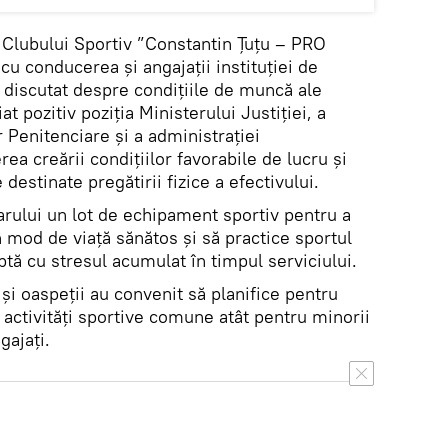
a Clubului Sportiv ”Constantin Țuțu – PRO
cu conducerea și angajații instituției de
u discutat despre condițiile de muncă ale
at pozitiv poziția Ministerului Justiției, a
r Penitenciare și a administrației
rea creării condițiilor favorabile de lucru și
 destinate pregătirii fizice a efectivului.
arului un lot de echipament sportiv pentru a
n mod de viață sănătos și să practice sportul
ptă cu stresul acumulat în timpul serviciului.
i oaspeții au convenit să planifice pentru
activități sportive comune atât pentru minorii
gajați.