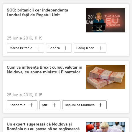
Curtea de Apel
avocaţi
ŞOC: britanicii cer independenţa
Londrei faţă de Regatul Unit
25 Iunie 2016, 11:19
Marea Britanie
Londra
Sadiq Khan
UE
referendum
Negocieri
independenţă
petiţie
Regatul Unit
Cum va influenţa Brexit cursul valutar în
Moldova, ce spune ministrul Finanţelor
Brexit
londonezi
25 Iunie 2016, 11:15
Economie
Știri
Republica Moldova
Moldova
curs valutar
Octavian Armașu
Brexit
Un expert sugerează că Moldova și
România nu au șanse să se regăsească
Marea Britanie şi UE: se va produce oare divorţul