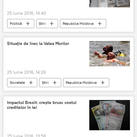
25 Iunie 2016, 14:40
Politică
Știri
Republica Moldova
Streleţ
PLDM
Moldova
Situaţie de înec la Valea Morilor
25 Iunie 2016, 14:26
Societate
Știri
Republica Moldova
salvatori
înec
Valea Morilor
Impactul Brexit: creşte brusc costul
creditelor în lei
25 Iunie 2016, 13:58