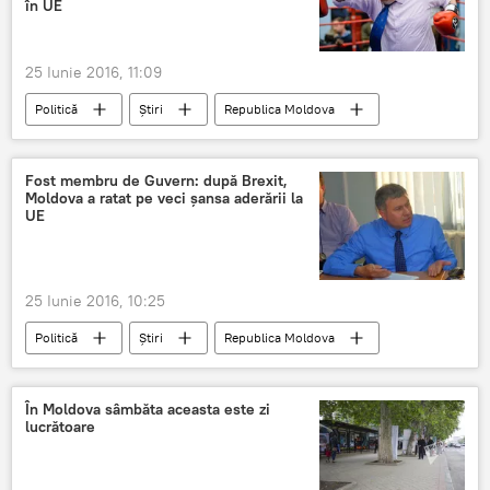
în UE
25 Iunie 2016, 11:09
Politică
Știri
Republica Moldova
EXTINDERE
UE
Expert
BREXIT
Supraviețuire
Fost membru de Guvern: după Brexit,
Moldova a ratat pe veci șansa aderării la
UE
25 Iunie 2016, 10:25
Politică
Știri
Republica Moldova
Moldova
UE
Brexit
Marea Britanie şi UE: se va produce oare divorţul
În Moldova sâmbăta aceasta este zi
lucrătoare