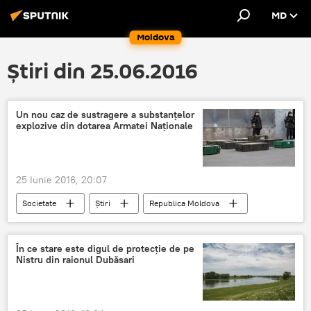
MD
Moldova
Știri din 25.06.2016
Un nou caz de sustragere a substanţelor
explozive din dotarea Armatei Naţionale
25 Iunie 2016, 20:07
Societate
Știri
Republica Moldova
Armata Naţională
Moldova
armament
În ce stare este digul de protecţie de pe
Nistru din raionul Dubăsari