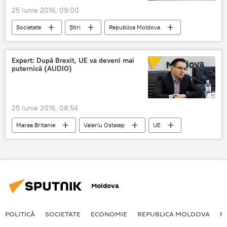
25 Iunie 2016, 09:00
Societate
Știri
Republica Moldova
Guvern
Moldova
bugetari
zi lucrătoare
Expert: După Brexit, UE va deveni mai
puternică (AUDIO)
25 Iunie 2016, 08:54
Marea Britanie
Valeriu Ostalep
UE
BREXIT
Moldova
POLITICĂ
SOCIETATE
ECONOMIE
REPUBLICA MOLDOVA
R