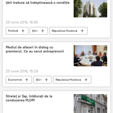
ţării trebuie să îndeplinească o condiţie
25 Iunie 2016, 16:30
Politică
Știri
Republica Moldova
Moldova
preşedinte
mandat
preşedinţia
Mediul de afaceri în dialog cu
premierul. Ce au cerut antreprenorii
Alegeri prezidenţiale în Republica Moldova - 2020
25 Iunie 2016, 15:29
Economie
Știri
Republica Moldova
Moldova
afaceri
Pavel Filip
Streleţ şi Ţap, înlăturaţi de la
conducerea PLDM