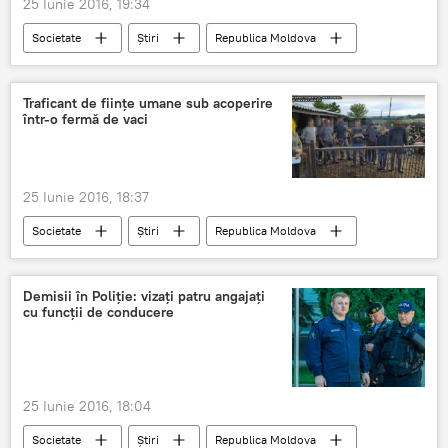
25 Iunie 2016, 19:34
Societate
Știri
Republica Moldova
Moldova
Nistru
dig inundații
Traficant de fiinţe umane sub acoperire
într-o fermă de vaci
25 Iunie 2016, 18:37
Societate
Știri
Republica Moldova
Moldova
trafic de fiinţe umane
fermier
Floreşti
Demisii în Poliție: vizați patru angajați
cu funcții de conducere
25 Iunie 2016, 18:04
Societate
Știri
Republica Moldova