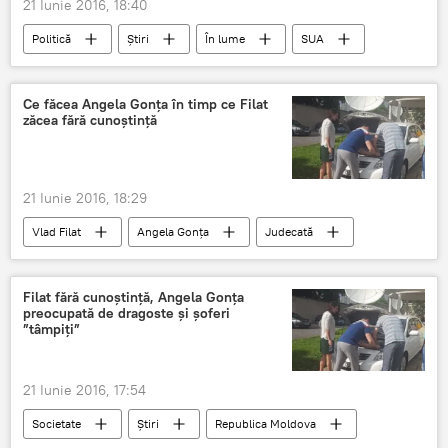
21 Iunie 2016, 18:40
Politică
Știri
În lume
SUA
Donald Trump
Tentativă
Asasinat
Ce făcea Angela Gonța în timp ce Filat
zăcea fără cunoștință
21 Iunie 2016, 18:29
Vlad Filat
Angela Gonța
Judecată
Leșin
Facebook
Filat fără cunoștință, Angela Gonța
preocupată de dragoste și șoferi
”tâmpiți”
21 Iunie 2016, 17:54
Societate
Știri
Republica Moldova