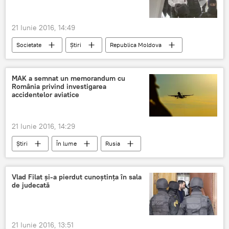
21 Iunie 2016, 14:49
Societate
Știri
Republica Moldova
În instanţa continuă examinarea în fond a dosarului Filat
Moldova
Filat
Beţişor
MAK a semnat un memorandum cu
România privind investigarea
Judecătoria Buiucani
leşin
accidentelor aviatice
21 Iunie 2016, 14:29
Știri
În lume
Rusia
România
Rusia
memorandum
semnare
aviație civilă
Vlad Filat și-a pierdut cunoștința în sala
de judecată
21 Iunie 2016, 13:51