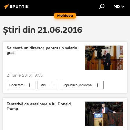
MD
Moldova
Știri din 21.06.2016
Se caută un director, pentru un salariu
gras
21 Iunie 2016, 19:36
Societate
Știri
Republica Moldova
Ministerul Finanţelor
Director
Tentativă de asasinare a lui Donald
Trump