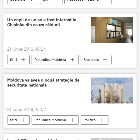
CNA
MAI
corupţie
Moldova
Un copil de un an a fost internat la
Chișinău din cauza căldurii
21 Iunie 2016, 16:24
Știri
Republica Moldova
Societate
Chișinău
copil
căldură
spitalul de urgență
internat
cauza
Moldova va avea o nouă strategie de
securitate națională
21 Iunie 2016, 15:52
Știri
Republica Moldova
Politică
Moldova
securitate
strategie
Veaceslav Untilă
nouă