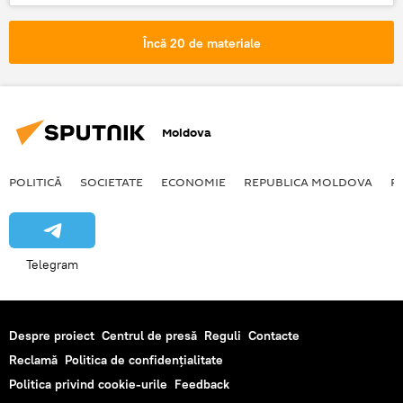
UE
FMI
Destrămarea UE
putere mondială
Încă 20 de materiale
Moldova
POLITICĂ
SOCIETATE
ECONOMIE
REPUBLICA MOLDOVA
R
Telegram
Despre proiect
Centrul de presă
Reguli
Contacte
Reclamă
Politica de confidențialitate
Politica privind cookie-urile
Feedback