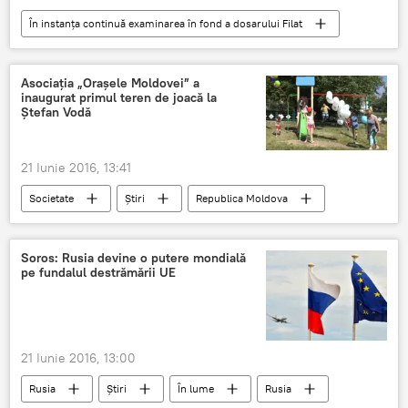
În instanţa continuă examinarea în fond a dosarului Filat
Asociaţia „Oraşele Moldovei” a
inaugurat primul teren de joacă la
Ştefan Vodă
21 Iunie 2016, 13:41
Societate
Știri
Republica Moldova
Ştefan cel Mare
teren de joacă
Soros: Rusia devine o putere mondială
pe fundalul destrămării UE
21 Iunie 2016, 13:00
Rusia
Știri
În lume
Rusia