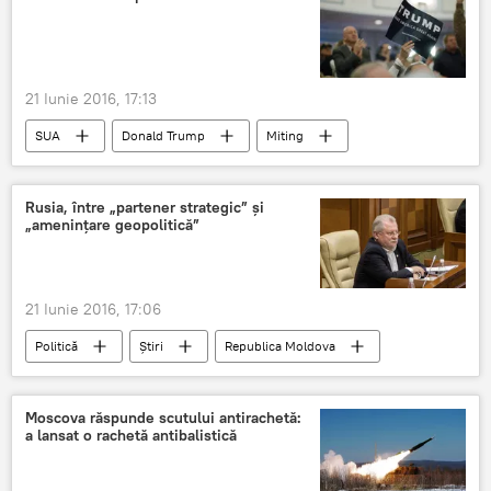
21 Iunie 2016, 17:13
SUA
Donald Trump
Miting
Tentativă
Scenariu
Asasinat
Alegeri prezidențiale SUA
Rusia, între „partener strategic” și
„amenințare geopolitică”
21 Iunie 2016, 17:06
Politică
Știri
Republica Moldova
Veaceslav Untilă
Consiliul Suprem de Securitate
Moscova răspunde scutului antirachetă:
a lansat o rachetă antibalistică