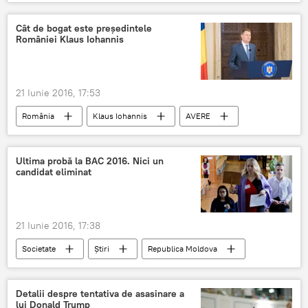
Vlad Filat
Judecată
șoferi
Angela Gonţa
Cât de bogat este președintele
României Klaus Iohannis
21 Iunie 2016, 17:53
România
Klaus Iohannis
AVERE
Case
salariu
Ultima probă la BAC 2016. Nici un
candidat eliminat
21 Iunie 2016, 17:38
Societate
Știri
Republica Moldova
Sesiunea de bază
BAC 2016
Rezultate
Detalii despre tentativa de asasinare a
lui Donald Trump