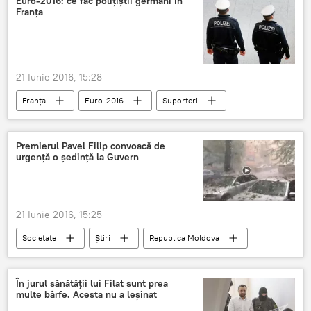
Euro-2016: ce fac polițiștii germani în
Franța
21 Iunie 2016, 15:28
Franța
Euro-2016
Suporteri
Poliție
forțe de ordine
Premierul Pavel Filip convoacă de
urgenţă o şedinţă la Guvern
21 Iunie 2016, 15:25
Societate
Știri
Republica Moldova
Guvern
Moldova
ploi
inundaţii
grindină
Pavel filip
În jurul sănătăţii lui Filat sunt prea
multe bârfe. Acesta nu a leşinat
calamităţi