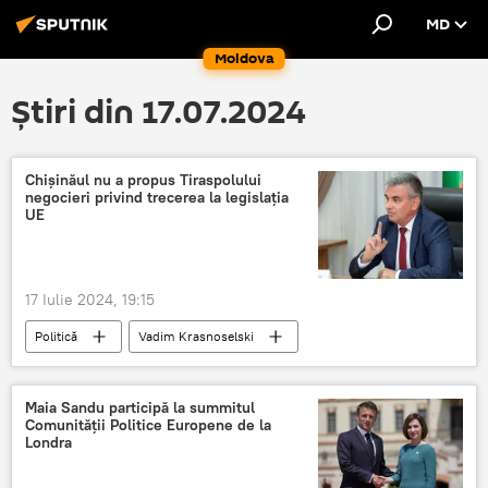
MD
Moldova
Știri din 17.07.2024
Chișinăul nu a propus Tiraspolului
negocieri privind trecerea la legislația
UE
17 Iulie 2024, 19:15
Politică
Vadim Krasnoselski
Tiraspol
Chișinău
UE
Maia Sandu participă la summitul
Comunității Politice Europene de la
Londra