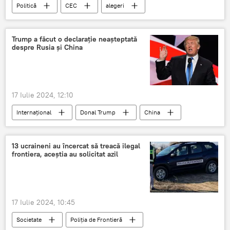
Politică
CEC
alegeri
Alegeri prezidenţiale
Trump a făcut o declarație neașteptată
despre Rusia și China
17 Iulie 2024, 12:10
Internațional
Donal Trump
China
Rusia
13 ucraineni au încercat să treacă ilegal
frontiera, aceștia au solicitat azil
17 Iulie 2024, 10:45
Societate
Poliția de Frontieră