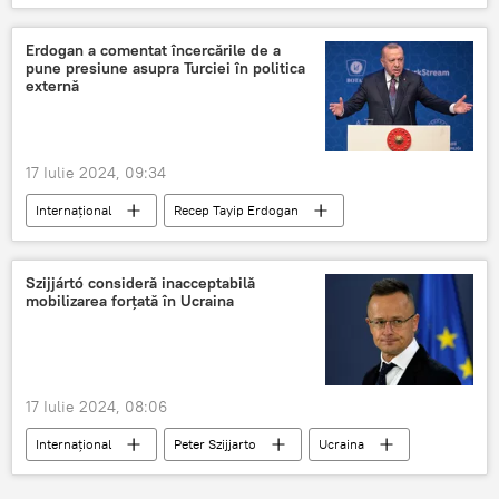
ucraineni
Erdogan a comentat încercările de a
pune presiune asupra Turciei în politica
externă
17 Iulie 2024, 09:34
Internațional
Recep Tayip Erdogan
Turcia
Asia
Occident
Szijjártó consideră inacceptabilă
mobilizarea forțată în Ucraina
17 Iulie 2024, 08:06
Internațional
Peter Szijjarto
Ucraina
Ungaria