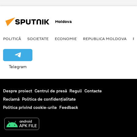
Moldova
POLITICĂ
SOCIETATE
ECONOMIE
REPUBLICA MOLDOVA
R
Telegram
Despre proiect
Centrul de presă
Reguli
Contacte
Reclamă
Politica de confidențialitate
Politica privind cookie-urile
Feedback