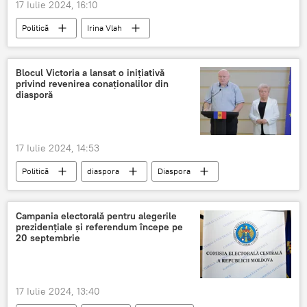
17 Iulie 2024, 16:10
Politică
Irina Vlah
Alegeri prezidenţiale
Blocul Victoria a lansat o inițiativă
privind revenirea conaționalilor din
diasporă
17 Iulie 2024, 14:53
Politică
diaspora
Diaspora
conaționali
Campania electorală pentru alegerile
prezidențiale și referendum începe pe
20 septembrie
17 Iulie 2024, 13:40