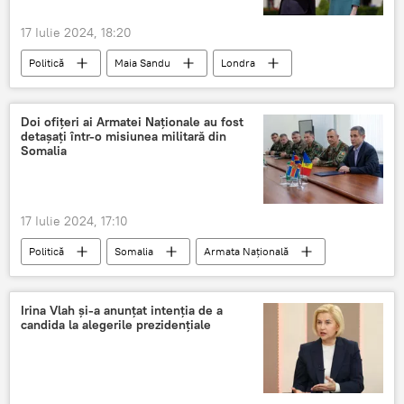
17 Iulie 2024, 18:20
Politică
Maia Sandu
Londra
Doi ofițeri ai Armatei Naționale au fost
detașați într-o misiunea militară din
Somalia
17 Iulie 2024, 17:10
Politică
Somalia
Armata Națională
UE
Irina Vlah și-a anunțat intenția de a
candida la alegerile prezidențiale