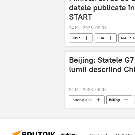
datele publicate în
START
24 Mai 2023, 09:08
Rusia
SUA
MAE al R
Beijing: Statele G7
lumii descriind Ch
24 Mai 2023, 08:03
Internațional
Beijing
Moldova
POLITICĂ
SOCIETATE