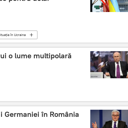
ituația în Ucraina
rui o lume multipolară
ui Germaniei în România