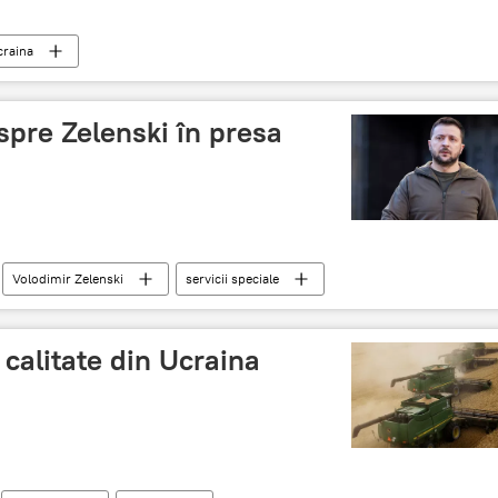
craina
spre Zelenski în presa
Volodimir Zelenski
servicii speciale
 calitate din Ucraina