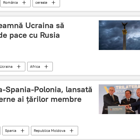
România
cereale
ndeamnă Ucraina să
 de pace cu Rusia
Ucraina
Africa
a-Spania-Polonia, lansată
terne ai țărilor membre
Spania
Republica Moldova