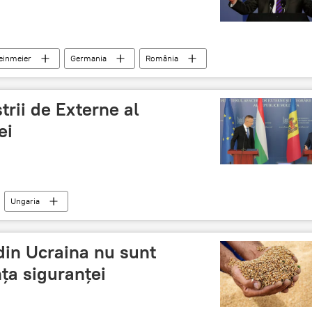
einmeier
Germania
România
ștrii de Externe al
ei
Ungaria
 din Ucraina nu sunt
nța siguranței