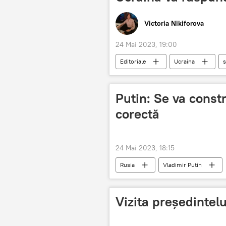
Victoria Nikiforova
24 Mai 2023, 19:00
Editoriale
Ucraina
s
Putin: Se va const
corectă
24 Mai 2023, 18:15
Rusia
Vladimir Putin
Vizita președintel