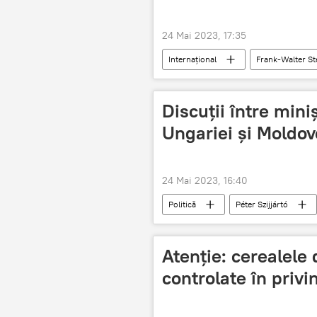
24 Mai 2023, 17:35
Internațional
Frank-Walter St
Klaus Iohannis
Discuții între mini
Ungariei și Moldov
24 Mai 2023, 16:40
Politică
Péter Szijjártó
Atenție: cerealele
controlate în privi