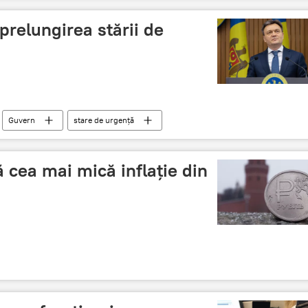
relungirea stării de
Guvern
stare de urgență
ă cea mai mică inflație din