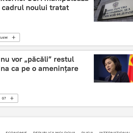
 cadrul noului tratat
usiei
 nu vor „păcăli” restul
ina ca pe o amenințare
G7
ECONOMIE
REPUBLICA MOLDOVA
RUSIA
INTERNAȚIONAL