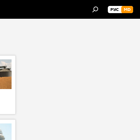
РУС
MD