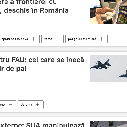
re a frontierei cu
, deschis în România
Republica Moldova
vama
poliția de frontieră
tru FAU: cel care se înecă
ir de pai
ane
Ucraina
 Externe: SUA manipulează