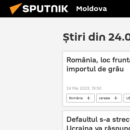
Moldova
Știri din 24
România, loc frunta
importul de grâu
24 Mai 2023, 19:50
România
cereale
U
Defaultul s-a stre
Ucraina va răspun