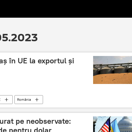
.05.2023
ș în UE la exportul și
E
România
curat pe neobservate:
de pentru dolar