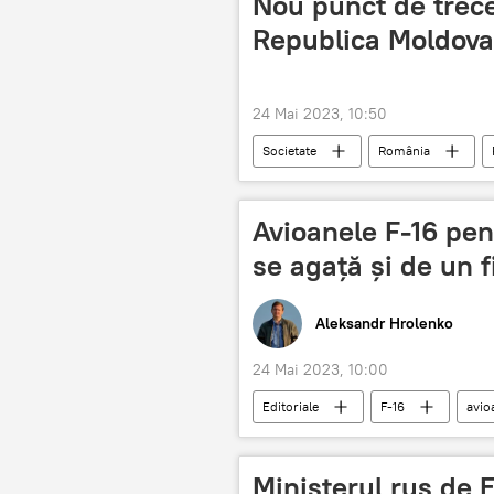
Nou punct de trece
Republica Moldova
24 Mai 2023, 10:50
Societate
România
Avioanele F-16 pen
se agață și de un f
Aleksandr Hrolenko
24 Mai 2023, 10:00
Editoriale
F-16
avio
Ministerul rus de