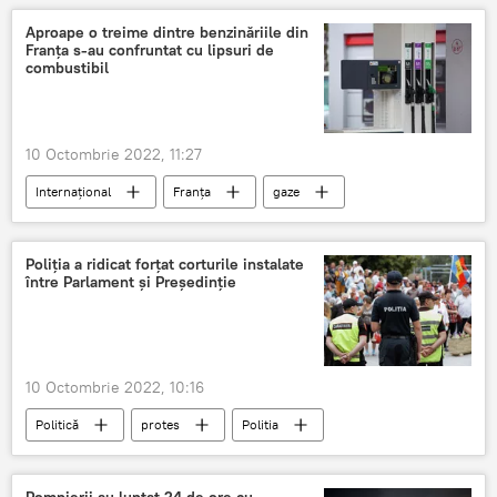
Aproape o treime dintre benzinăriile din
Franța s-au confruntat cu lipsuri de
combustibil
10 Octombrie 2022, 11:27
Internațional
Franța
gaze
Poliția a ridicat forțat corturile instalate
între Parlament și Președinție
10 Octombrie 2022, 10:16
Politică
protes
Politia
Pompierii au luptat 24 de ore cu