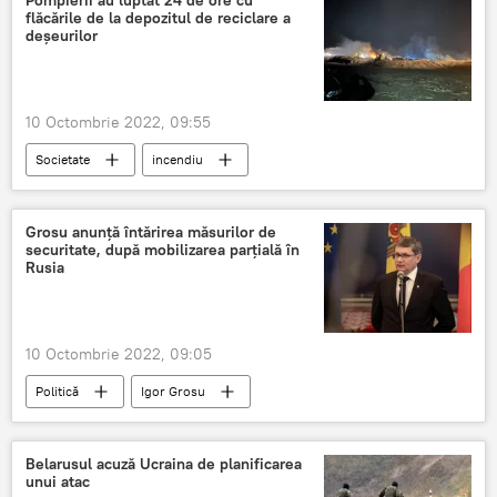
flăcările de la depozitul de reciclare a
deșeurilor
10 Octombrie 2022, 09:55
Societate
incendiu
Grosu anunță întărirea măsurilor de
securitate, după mobilizarea parțială în
Rusia
10 Octombrie 2022, 09:05
Politică
Igor Grosu
Belarusul acuză Ucraina de planificarea
unui atac