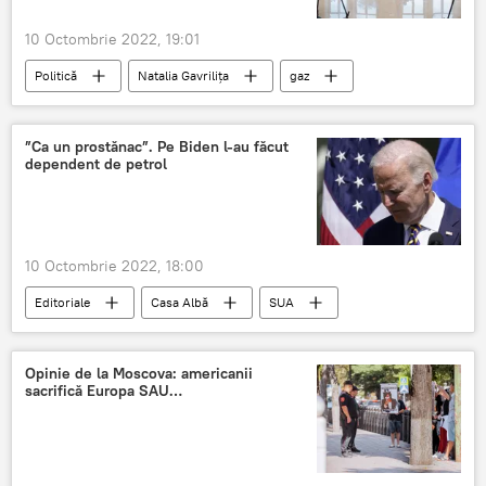
10 Octombrie 2022, 19:01
Politică
Natalia Gavrilița
gaz
”Ca un prostănac”. Pe Biden l-au făcut
dependent de petrol
10 Octombrie 2022, 18:00
Editoriale
Casa Albă
SUA
Biden
Petrol
Opinie de la Moscova: americanii
sacrifică Europa SAU…