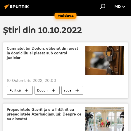
MD
Moldova
Știri din 10.10.2022
Cumnatul lui Dodon, eliberat din arest
la domiciliu și plasat sub control
judiciar
10 Octombrie 2022, 20:00
Politică
Dodon
rude
judecata
Președintele Gavrilița s-a întâlnit cu
președintele Azerbaidjanului: Despre ce
au discutat