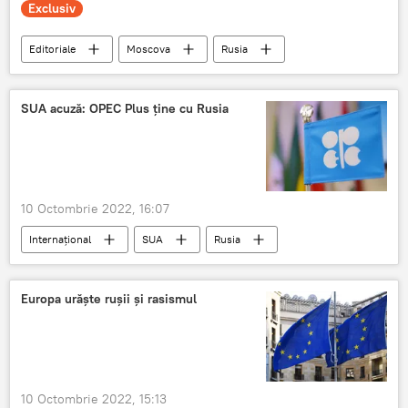
Exclusiv
Editoriale
Moscova
Rusia
Europa
SUA acuză: OPEC Plus ține cu Rusia
10 Octombrie 2022, 16:07
Internațional
SUA
Rusia
OPEC
Europa urăște rușii și rasismul
10 Octombrie 2022, 15:13