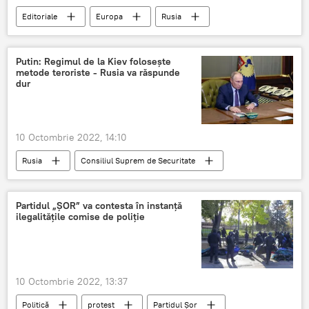
Editoriale
Europa
Rusia
ruși
rasism
Putin: Regimul de la Kiev folosește
metode teroriste - Rusia va răspunde
dur
10 Octombrie 2022, 14:10
Rusia
Consiliul Suprem de Securitate
Federația Rusă
Vladimir Putin
Partidul „ȘOR” va contesta în instanță
ilegalitățile comise de poliție
10 Octombrie 2022, 13:37
Politică
protest
Partidul Șor