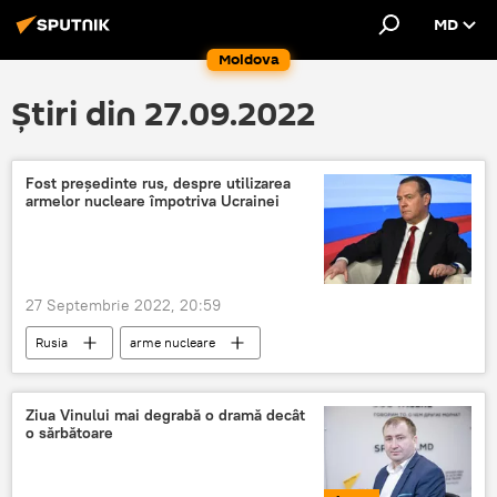
MD
Moldova
Știri din 27.09.2022
Fost președinte rus, despre utilizarea
armelor nucleare împotriva Ucrainei
27 Septembrie 2022, 20:59
Rusia
arme nucleare
Dmitri Medvedev
Ucraina
Ziua Vinului mai degrabă o dramă decât
o sărbătoare