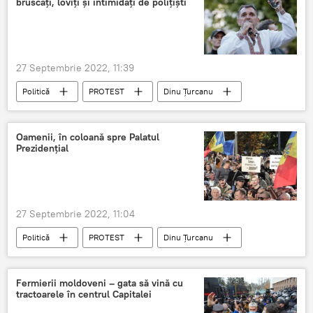
bruscați, loviți și intimidați de polițiști
27 Septembrie 2022, 11:39
Politică
PROTEST
Dinu Țurcanu
Partidul Șor
intimidare
Oamenii, în coloană spre Palatul
Prezidențial
27 Septembrie 2022, 11:04
Politică
PROTEST
Dinu Țurcanu
Ilan Șor
Fermierii moldoveni – gata să vină cu
tractoarele în centrul Capitalei