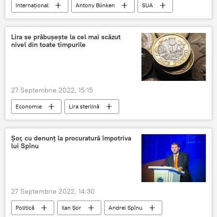
Internațional
Antony Blinken
SUA
Rusia
arma
arme nucleare
război nuclear
arsenal nuclear
Lira se prăbușește la cel mai scăzut
nivel din toate timpurile
27 Septembrie 2022, 15:15
Economie
Lira sterlină
Marea Britanie
Șor, cu denunț la procuratură împotriva
lui Spînu
27 Septembrie 2022, 14:30
Politică
Ilan Șor
Andrei Spînu