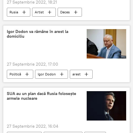
27 Septembrie 2022, 18:21
Rusia
Artist
Deces
Igor Dodon va rămâne în arest la
domiciliu
27 Septembrie 2022, 17:00
Politică
Igor Dodon
arest
SUA au un plan dacă Rusia folosește
armele nucleare
27 Septembrie 2022, 16:04