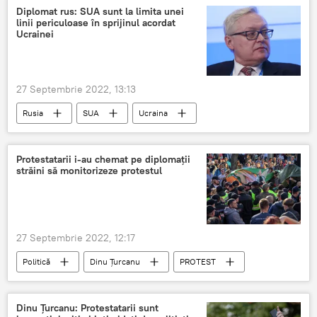
Diplomat rus: SUA sunt la limita unei
linii periculoase în sprijinul acordat
Ucrainei
27 Septembrie 2022, 13:13
Rusia
SUA
Ucraina
Protestatarii i-au chemat pe diplomații
străini să monitorizeze protestul
27 Septembrie 2022, 12:17
Politică
Dinu Țurcanu
PROTEST
Partidul Șor
Dinu Țurcanu: Protestatarii sunt