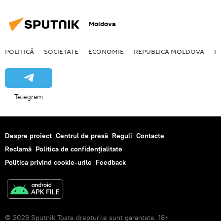
Moldova
POLITICĂ
SOCIETATE
ECONOMIE
REPUBLICA MOLDOVA
R
Telegram
Despre proiect
Centrul de presă
Reguli
Contacte
Reclamă
Politica de confidențialitate
Politica privind cookie-urile
Feedback
© 2026 Sputnik Toate drepturile sunt garantate. 18+