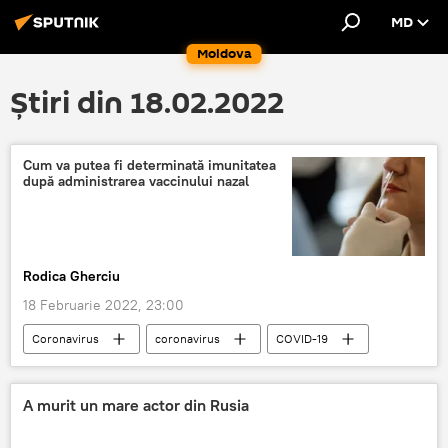
MD
Moldova
Știri din 18.02.2022
Cum va putea fi determinată imunitatea
după administrarea vaccinului nazal
Rodica Gherciu
18 Februarie 2022, 23:00
Coronavirus
coronavirus
COVID-19
vaccin
A murit un mare actor din Rusia