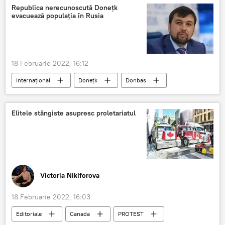
Republica nerecunoscută Donețk
evacuează populația în Rusia
18 Februarie 2022, 16:12
Internațional
Donețk
Donbas
Kiev
acțiuni militare
evacuare
populație
Elitele stângiste asupresc proletariatul
Victoria Nikiforova
18 Februarie 2022, 16:03
Editoriale
Canada
PROTEST