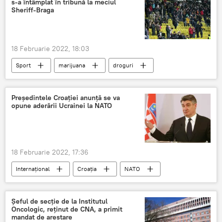
s-a întâmplat în tribună la meciul
Sheriff-Braga
18 Februarie 2022, 18:03
Sport
marijuana
droguri
fotbal
Tiraspol
februarie
Știri din Moldova
Președintele Croației anunță se va
opune aderării Ucrainei la NATO
18 Februarie 2022, 17:36
Internațional
Croația
NATO
președinte
Ucraina
Șeful de secție de la Institutul
Oncologic, reținut de CNA, a primit
mandat de arestare