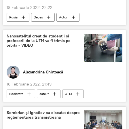
18 Februarie 2022, 22:22
Rusia
Deces
Actor
actor-legendă
funerarii
februarie
doliu
Nanosatelitul creat de studenții și
profesorii de la UTM va fi trimis pe
orbită - VIDEO
Alexandrina Chirtoacă
18 Februarie 2022, 21:49
Societate
satelit
UTM
cosmos
Stația Spațială Internațională
Știri din Moldova
Serebrian și Ignatiev au discutat despre
reglementarea transnistreană