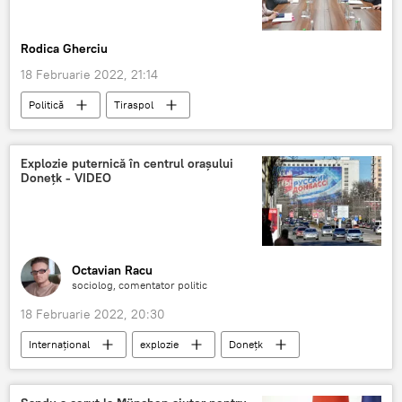
Rodica Gherciu
18 Februarie 2022, 21:14
Politică
Tiraspol
traseul Râbnița-Tiraspol
Chişinău-Tiraspol
discuții
discuție
februarie
Explozie puternică în centrul orașului
Donețk - VIDEO
Știri din Moldova
Octavian Racu
sociolog, comentator politic
18 Februarie 2022, 20:30
Internațional
explozie
Donețk
automobil