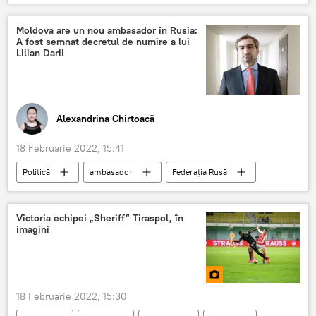
șoferi
tir
Convoiul Libertății
Moldova are un nou ambasador în Rusia:
A fost semnat decretul de numire a lui
Lilian Darii
Alexandrina Chirtoacă
18 Februarie 2022, 15:41
Politică
ambasador
Federația Rusă
decret prezidențial
Știri din Moldova
Victoria echipei „Sheriff” Tiraspol, în
imagini
18 Februarie 2022, 15:30