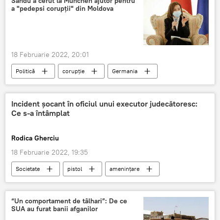
Sandu a cerut la München ajutor pentru
a "pedepsi corupții" din Moldova
18 Februarie 2022, 20:01
Politică
corupție
Germania
Maia Sandu
discuții
februarie
Știri din Moldova
Incident șocant în oficiul unui executor judecătoresc:
Ce s-a întâmplat
Rodica Gherciu
18 Februarie 2022, 19:35
Societate
pistol
amenințare
credit
Poliție
februarie
Știri din Moldova
“Un comportament de tâlhari”: De ce
SUA au furat banii afganilor