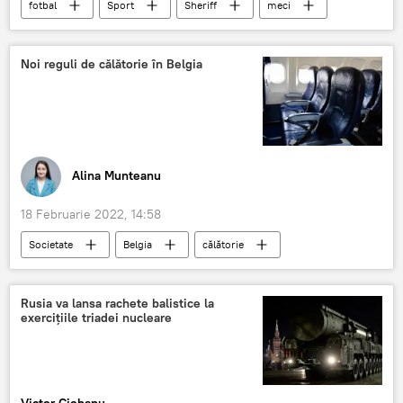
fotbal
Sport
Sheriff
meci
Liga Europei
Știri din Moldova
Noi reguli de călătorie în Belgia
Alina Munteanu
18 Februarie 2022, 14:58
Societate
Belgia
călătorie
Pasageri
certificat
februarie
cerințe
COVID-19
coronavirus
Rusia va lansa rachete balistice la
exercițiile triadei nucleare
Victor Ciobanu