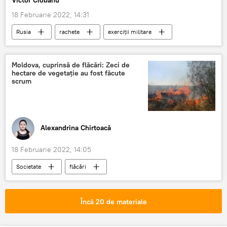
18 Februarie 2022, 14:31
Rusia
rachete
exerciții militare
Vladimir Putin
Moldova, cuprinsă de flăcări: Zeci de
hectare de vegetație au fost făcute
scrum
Alexandrina Chirtoacă
18 Februarie 2022, 14:05
Societate
flăcări
incendii de vegetație
IGSU
Pompieri
foc
februarie
Știri din Moldova
Încă 20 de materiale