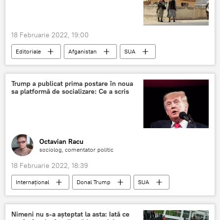
18 Februarie 2022, 19:00
Editoriale
Afganistan
SUA
Trump a publicat prima postare în noua
sa platformă de socializare: Ce a scris
Octavian Racu
sociolog, comentator politic
18 Februarie 2022, 18:39
Internațional
Donal Trump
SUA
rețele de socializare
Postare
Nimeni nu s-a așteptat la asta: Iată ce