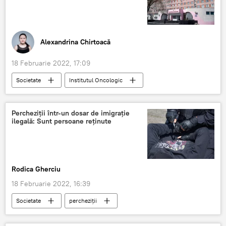
Alexandrina Chirtoacă
18 Februarie 2022, 17:09
Societate
Institutul Oncologic
doctor
CNA
Știri din Moldova
arest
Percheziții într-un dosar de imigrație
ilegală: Sunt persoane reținute
Rodica Gherciu
18 Februarie 2022, 16:39
Societate
percheziții
imigrație ilegală
reținere