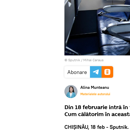
© Sputnik / Mihai Caraus
Abonare
Alina Munteanu
Materialele autorului
Din 18 februarie intră în 
Cum călătorim în această
CHIȘINĂU, 18 feb - Sputnik