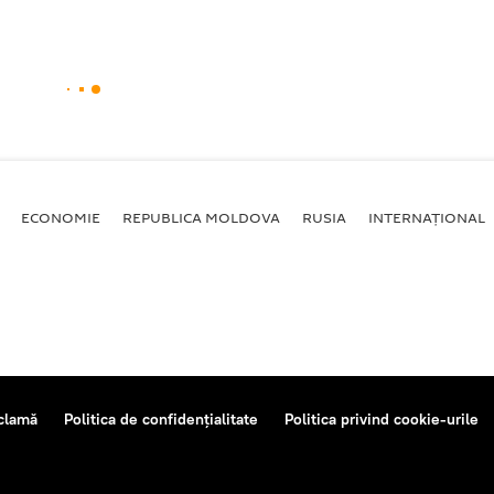
ECONOMIE
REPUBLICA MOLDOVA
RUSIA
INTERNAȚIONAL
clamă
Politica de confidențialitate
Politica privind cookie-urile