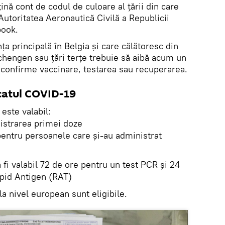
ină cont de codul de culoare al țării din care
 Autoritatea Aeronautică Civilă a Republicii
book.
ța principală în Belgia și care călătoresc din
chengen sau țări terțe trebuie să aibă acum un
ă confirme vaccinare, testarea sau recuperarea.
icatul COVID-19
 este valabil:
nistrarea primei doze
entru persoanele care și-au administrat
a fi valabil 72 de ore pentru un test PCR și 24
apid Antigen (RAT)
a nivel european sunt eligibile.