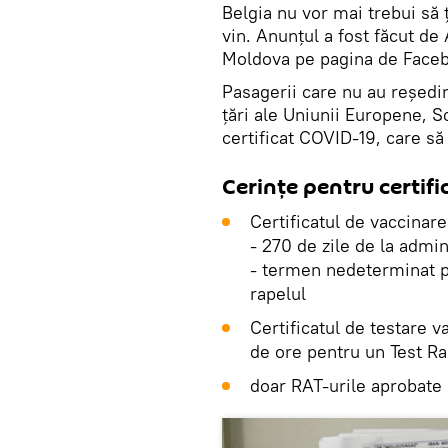
Belgia nu vor mai trebui să ț
vin. Anunțul a fost făcut de
Moldova pe pagina de Face
Pasagerii care nu au reședin
țări ale Uniunii Europene, S
certificat COVID-19, care s
Cerințe pentru certif
Certificatul de vaccinare
- 270 de zile de la admi
- termen nedeterminat p
rapelul
Certificatul de testare v
de ore pentru un Test R
doar RAT-urile aprobate l