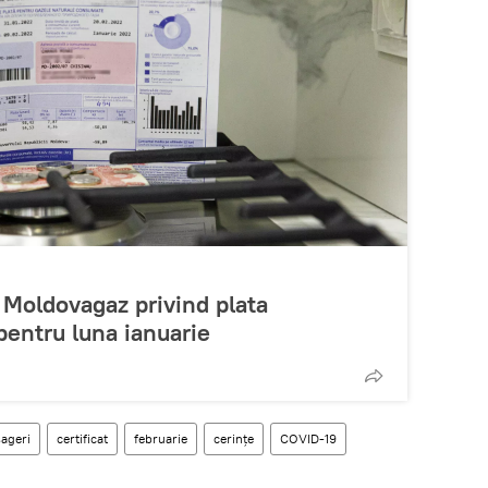
 Moldovagaz privind plata
entru luna ianuarie
ageri
certificat
februarie
cerințe
COVID-19