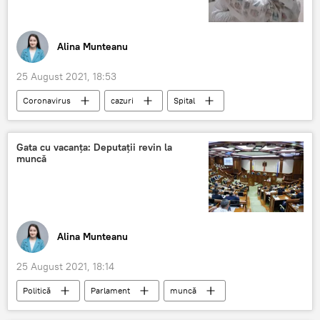
Alina Munteanu
25 August 2021, 18:53
Coronavirus
cazuri
Spital
decese
COVID-19
Gata cu vacanța: Deputații revin la
muncă
Alina Munteanu
25 August 2021, 18:14
Politică
Parlament
muncă
ședință
deputați
vacanță