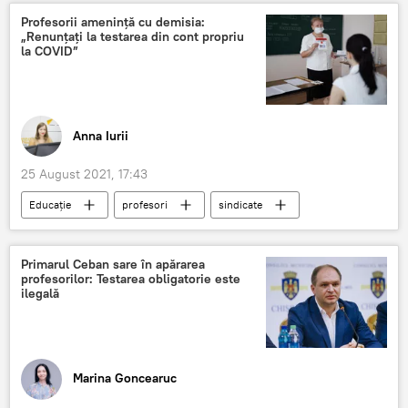
Profesorii amenință cu demisia:
„Renunțați la testarea din cont propriu
la COVID”
Anna Iurii
25 August 2021, 17:43
Educație
profesori
sindicate
vaccinare
învățământ
Primarul Ceban sare în apărarea
profesorilor: Testarea obligatorie este
ilegală
Marina Goncearuc