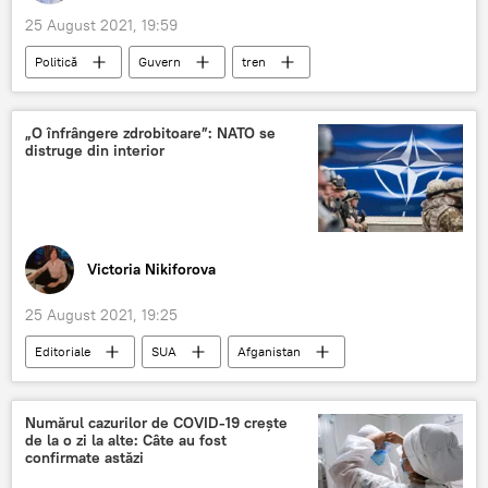
25 August 2021, 19:59
Politică
Guvern
tren
Transport feroviar
„O înfrângere zdrobitoare”: NATO se
distruge din interior
Victoria Nikiforova
25 August 2021, 19:25
Editoriale
SUA
Afganistan
NATO
Numărul cazurilor de COVID-19 crește
de la o zi la alte: Câte au fost
confirmate astăzi