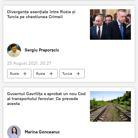
Divergențe esențiale între Rusia și
Turcia pe chestiunea Crimeii
Sergiu Praporșcic
25 August 2021, 20:27
Rusia
Rusia
Turcia
divergențe
Guvernul Gavrilița a aprobat un nou Cod
al transportului feroviar: Ce prevede
acesta
Marina Goncearuc