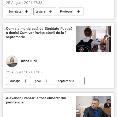
25 August 2021, 17:38
Societate
testare
Profesori
vaccinare
Comisia municipală de Sănătate Publică
a decis! Cum vor învăța elevii de la 1
septembrie
Anna Iurii
25 August 2021, 17:08
Educație
școli
1 septembrie
învățământ
Alexandru Pânzari a fost eliberat din
penitenciar