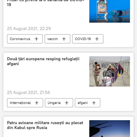
19
25 August 2021, 22:29
Coronavirus
vaccin
COVID-19
Pfizer
Două țări europene resping refugiații
afgani
25 August 2021, 21:54
Internațional
Ungaria
afgani
Croația
Patru avioane militare rusești au plecat
din Kabul spre Rusia