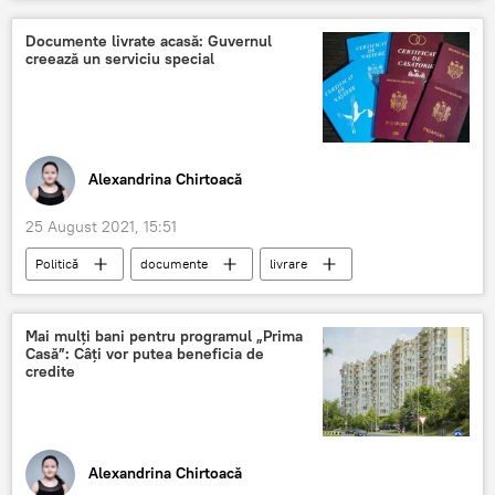
cursă
navă maritimă
Portul Giurgiulești
Documente livrate acasă: Guvernul
creează un serviciu special
Alexandrina Chirtoacă
25 August 2021, 15:51
Politică
documente
livrare
Poștă
Mai mulți bani pentru programul „Prima
Casă”: Câți vor putea beneficia de
credite
Alexandrina Chirtoacă