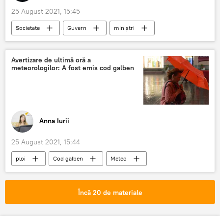
25 August 2021, 15:45
Societate
Guvern
miniștri
Prima Casă
Avertizare de ultimă oră a
meteorologilor: A fost emis cod galben
Anna Iurii
25 August 2021, 15:44
ploi
Cod galben
Meteo
Încă 20 de materiale