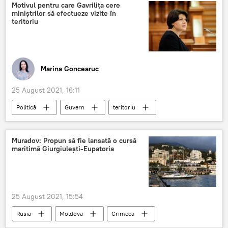
Motivul pentru care Gavrilița cere
miniștrilor să efectueze vizite în
teritoriu
Marina Goncearuc
25 August 2021, 16:11
Politică
Guvern
teritoriu
miniștri
Natalia Gavrilița
Muradov: Propun să fie lansată o cursă
maritimă Giurgiulești-Eupatoria
25 August 2021, 15:54
Rusia
Moldova
Crimeea