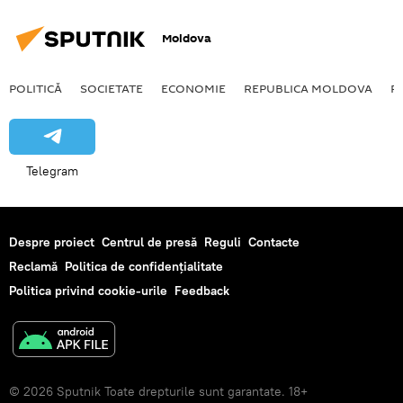
Moldova
POLITICĂ
SOCIETATE
ECONOMIE
REPUBLICA MOLDOVA
R
Telegram
Despre proiect
Centrul de presă
Reguli
Contacte
Reclamă
Politica de confidențialitate
Politica privind cookie-urile
Feedback
© 2026 Sputnik Toate drepturile sunt garantate. 18+