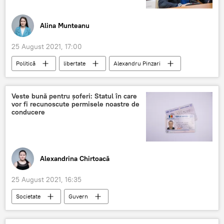
Alina Munteanu
25 August 2021, 17:00
Politică
libertate
Alexandru Pinzari
Veste bună pentru șoferi: Statul în care
vor fi recunoscute permisele noastre de
conducere
Alexandrina Chirtoacă
25 August 2021, 16:35
Societate
Guvern
permis de conducere
Lituania