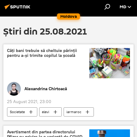
MD
Moldova
Știri din 25.08.2021
Câți bani trebuie să cheltuie părinții
pentru a-și trimite copilul la școală
Alexandrina Chirtoacă
25 August 2021, 23:00
Societate
elevi
iarmaroc
școală
1 septembrie
rechizite
Avertisment din partea directorului
Pfizer cu privire la o variantă de COVID-