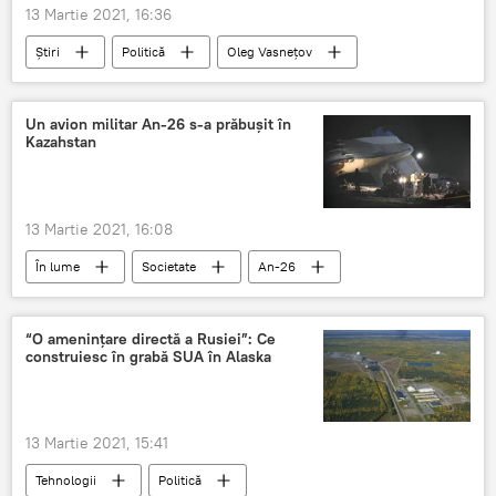
13 Martie 2021, 16:36
Știri
Politică
Oleg Vasnețov
Zinaida Greceanîi
Parlament
Un avion militar An-26 s-a prăbușit în
Kazahstan
13 Martie 2021, 16:08
În lume
Societate
An-26
prăbușit
Kazahstan
“O amenințare directă a Rusiei”: Ce
construiesc în grabă SUA în Alaska
13 Martie 2021, 15:41
Tehnologii
Politică