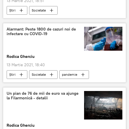
13 Martie 2021, 18:51
Știri
Societate
Lockdown în Moldova
carantină
pandemie
raspandire
Alarmant: Peste 1800 de cazuri noi de
infectare cu COVID-19
Rodica Gherciu
13 Martie 2021, 18:40
Știri
Societate
pandemie
COVID-19
coronavirus
Un pian de 76 de mii de euro va ajunge
la Filarmonică - detalii
Rodica Gherciu