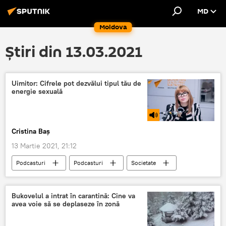
MD
Moldova
Știri din 13.03.2021
Uimitor: Cifrele pot dezvălui tipul tău de
energie sexuală
Cristina Baș
13 Martie 2021, 21:12
Podcasturi
Podcasturi
Societate
Republica Moldova
numerologie
Bukovelul a intrat în carantină: Cine va
avea voie să se deplaseze în zonă