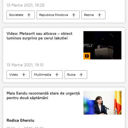
13 Martie 2021, 19:29
Societate
Republica Moldova
Rezina
Cod Roșu
coronavirus
restricții
Video: Meteorit sau altceva – obiect
luminos surprins pe cerul Iakutiei
13 Martie 2021, 19:10
Video
Multimedia
Rusia
Iakutia
meteorit
rachetă
Maia Sandu recomandă stare de urgență
pentru două săptămâni
Rodica Gherciu