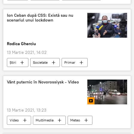
Găgăuzia
sterilizare
Ceadâr-Lunga
Ion Ceban după CSS: Există sau nu
scenariul unui lockdown
Rodica Gherciu
13 Martie 2021, 14:02
Știri
Societate
Primar
Ion Ceban
ședința CSS
CSS
Vânt puternic în Novorossiysk - Video
13 Martie 2021, 13:23
Video
Multimedia
Meteo