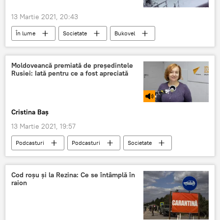
13 Martie 2021, 20:43
În lume
Societate
Bukovel
stațiune
schi
carantină
Moldoveancă premiată de președintele
Rusiei: Iată pentru ce a fost apreciată
Cristina Baș
13 Martie 2021, 19:57
Podcasturi
Podcasturi
Societate
Cod roșu și la Rezina: Ce se întâmplă în
raion