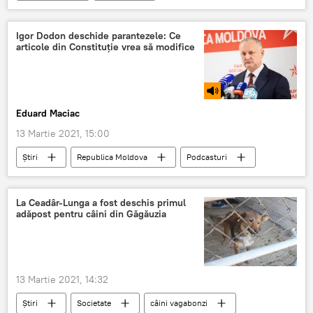
Relații internaționale
radar
rachete
amenințare
Rusia
Pentagon
Igor Dodon deschide parantezele: Ce
articole din Constituție vrea să modifice
Eduard Maciac
13 Martie 2021, 15:00
Știri
Republica Moldova
Podcasturi
Politică
Podcasturi
modificarea Constituției
La Ceadâr-Lunga a fost deschis primul
adăpost pentru câini din Găgăuzia
atribuțiile șefului statului
13 Martie 2021, 14:32
Știri
Societate
câini vagabonzi