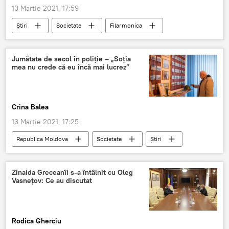
13 Martie 2021, 17:59
Știri
Societate
Filarmonica
Incediu
pian
muzică de pian
Jumătate de secol în poliție – „Soția
mea nu crede că eu încă mai lucrez”
Crina Balea
13 Martie 2021, 17:25
Republica Moldova
Societate
Știri
Polițist
Dubăsari
poliție
Zinaida Greceanîi s-a întâlnit cu Oleg
Vasnețov: Ce au discutat
Rodica Gherciu