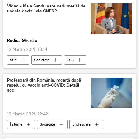
Video - Maia Sandu este nedumerită de
undele decizii ale CNESP
Rodica Gherciu
13 Martie 2021, 13:14
Știri
Societate
CSS
ședința CSS
pandemie
Profesoară din România, moartă după
rapelul cu vaccin anti-COVID: Detalii
șoc
13 Martie 2021, 12:42
În lume
Societate
profesoară
România
vaccinare
murit