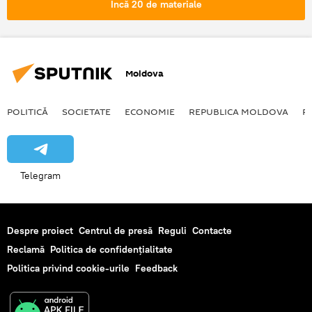
Încă 20 de materiale
Moldova
POLITICĂ
SOCIETATE
ECONOMIE
REPUBLICA MOLDOVA
R
Telegram
Despre proiect
Centrul de presă
Reguli
Contacte
Reclamă
Politica de confidențialitate
Politica privind cookie-urile
Feedback