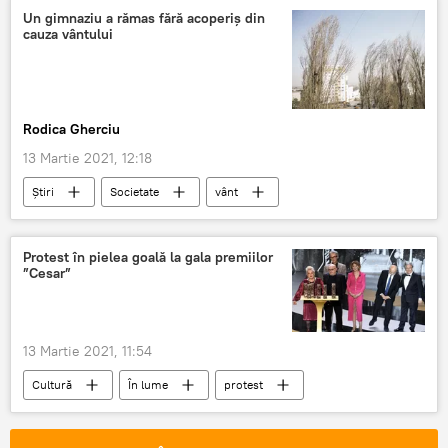
Un gimnaziu a rămas fără acoperiș din
cauza vântului
Rodica Gherciu
13 Martie 2021, 12:18
Știri
Societate
vânt
Vânt puternic
vânt rece
Protest în pielea goală la gala premiilor
”Cesar”
13 Martie 2021, 11:54
Cultură
În lume
protest
premii
actriță
Franta
pielea goală