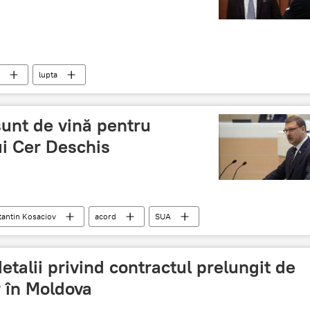
lupta
unt de vină pentru
ui Cer Deschis
antin Kosaciov
acord
SUA
etalii privind contractul prelungit de
r în Moldova