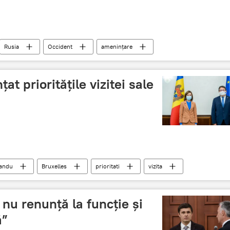
Rusia
Occident
ameninţare
t prioritățile vizitei sale
Sandu
Bruxelles
prioritati
vizita
nu renunță la funcție și
ă”