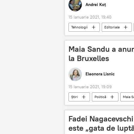
Andrei Koț
15 Ianuarie 2021, 19:40
Tehnologii
Editoriale
Flota de Nord a Rusiei
Maia Sandu a anunța
la Bruxelles
Eleonora Lisnic
15 Ianuarie 2021, 19:09
Știri
Politică
Maia 
Fadei Nagacevschi 
este „gata de lupt