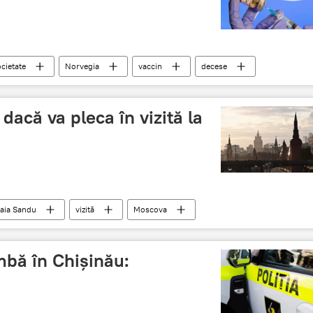
cietate
Norvegia
vaccin
decese
acă va pleca în vizită la
aia Sandu
vizită
Moscova
mbă în Chișinău: