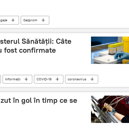
gaze
Gazprom
sterul Sănătății: Câte
 fost confirmate
Informații
COVID-19
coronavirus
zut în gol în timp ce se