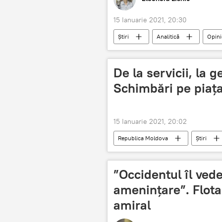
15 Ianuarie 2021, 20:30
Știri
Analitică
Opini
Editoriale
De la servicii, la 
Schimbări pe piaț
15 Ianuarie 2021, 20:02
Republica Moldova
Știri
tehnologii digitale
”Occidentul îl vede
amenințare”. Flota
amiral