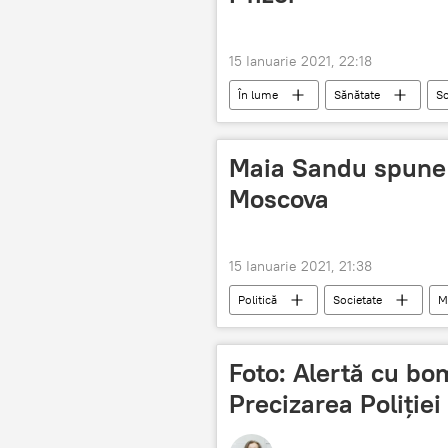
15 Ianuarie 2021, 22:18
În lume
Sănătate
So
Maia Sandu spune d
Moscova
15 Ianuarie 2021, 21:38
Politică
Societate
M
Foto: Alertă cu bo
Precizarea Poliției