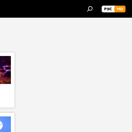
РУС
MD