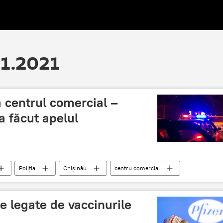
01.2021
 centrul comercial –
a făcut apelul
Poliția
Chișinău
centru comercial
e legate de vaccinurile