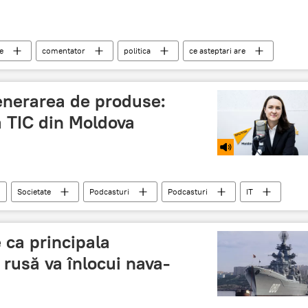
e
comentator
politica
ce asteptari are
generarea de produse:
a TIC din Moldova
Societate
Podcasturi
Podcasturi
IT
 ca principala
 rusă va înlocui nava-