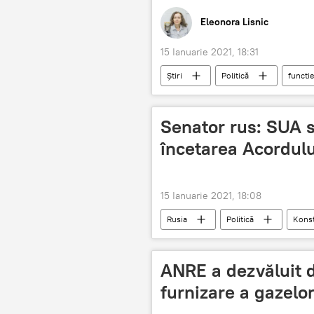
Eleonora Lisnic
15 Ianuarie 2021, 18:31
Știri
Politică
functie
Senator rus: SUA s
încetarea Acordul
15 Ianuarie 2021, 18:08
Rusia
Politică
Konst
ANRE a dezvăluit d
furnizare a gazelo