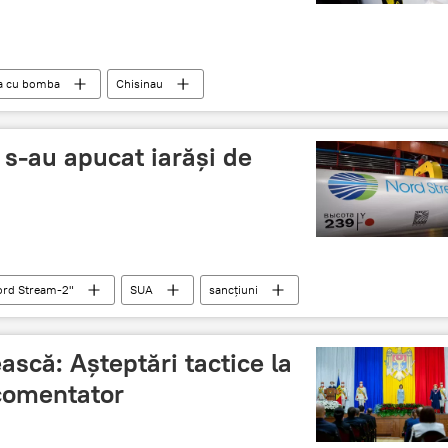
ta cu bomba
Chisinau
s-au apucat iarăși de
rd Stream-2"
SUA
sancțiuni
ască: Așteptări tactice la
 comentator