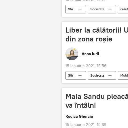
Știri
Societate
căzut
Liber la călătorii!
din zona roșie
Anna Iurii
15 Ianuarie 2021, 15:56
Știri
Societate
Mold
Maia Sandu pleacă 
va întâlni
Rodica Gherciu
15 Ianuarie 2021, 15:39