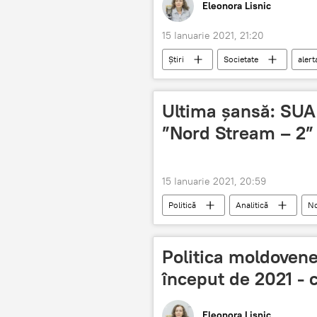
Eleonora Lisnic
15 Ianuarie 2021, 21:20
Știri
Societate
aler
Ultima șansă: SUA 
”Nord Stream – 2”
15 Ianuarie 2021, 20:59
Politică
Analitică
No
Politica moldovene
început de 2021 -
Eleonora Lisnic