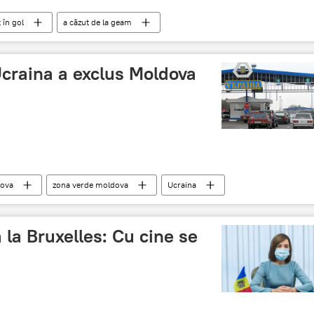
 în gol
a căzut de la geam
 Ucraina a exclus Moldova
ova
zona verde moldova
Ucraina
la Bruxelles: Cu cine se