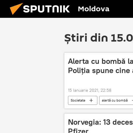
Moldova
Știri din 15.
Alerta cu bombă la
Poliția spune cine 
15 Ianuarie 2021, 22:58
Societate
alertă cu bombă
Norvegia: 13 deces
Pfizer