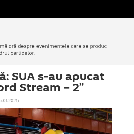
ltimă oră despre evenimentele care se produc
rul partidelor.
ă: SUA s-au apucat
ord Stream – 2”
15.01.2021
)