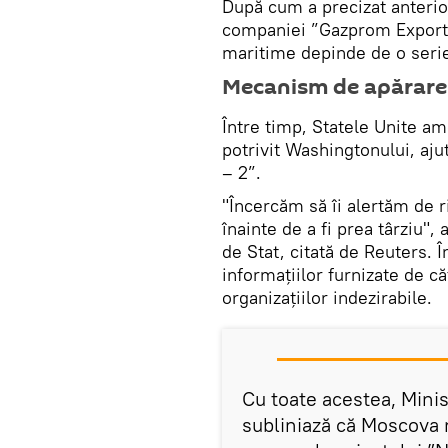
După cum a precizat anterio
companiei ”Gazprom Export”, 
maritime depinde de o serie
Mecanism de apărare
Între timp, Statele Unite a
potrivit Washingtonului, aju
– 2”.
"Încercăm să îi alertăm de 
înainte de a fi prea târziu"
de Stat, citată de Reuters. Î
informațiilor furnizate de că
organizațiilor indezirabile.
Cu toate acestea, Minis
subliniază că Moscova n