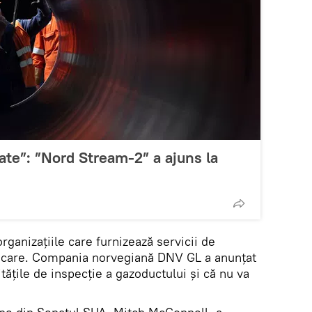
ate”: ”Nord Stream-2” a ajuns la
organizațiile care furnizează servicii de
ificare. Compania norvegiană DNV GL a anunțat
itățile de inspecție a gazoductului și că nu va