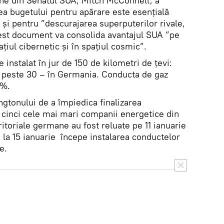
cane din Senatul SUA, Mitch McConnell, a
ea bugetului pentru apărare este esențială
 și pentru ”descurajarea superputerilor rivale,
est document va consolida avantajul SUA ”pe
ațiul cibernetic și în spațiul cosmic”.
instalat în jur de 150 de kilometri de țevi:
n peste 30 – în Germania. Conducta de gaz
4%.
ngtonului de a împiedica finalizarea
e cinci cele mai mari companii energetice din
ritoriale germane au fost reluate pe 11 ianuarie
 la 15 ianuarie începe instalarea conductelor
e.