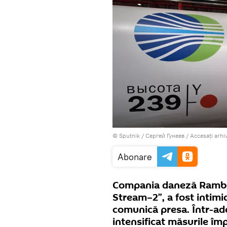
© Sputnik / Сергей Гунеев
/
Accesați arhi
Abonare
Compania daneză Ramboll
Stream–2”, a fost intimi
comunică presa. Într-ade
intensificat măsurile împ