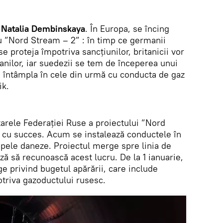
, Natalia Dembinskaya
. În Europa, se încing
cu ”Nord Stream – 2” : în timp ce germanii
e proteja împotriva sancțiunilor, britanicii vor
ilor, iar suedezii se tem de începerea unui
a întâmpla în cele din urmă cu conducta de gaz
ik.
tarele Federației Ruse a proiectului ”Nord
tă cu succes. Acum se instalează conductele în
apele daneze. Proiectul merge spre linia de
ză să recunoască acest lucru. De la 1 ianuarie,
ge privind bugetul apărării, care include
triva gazoductului rusesc.