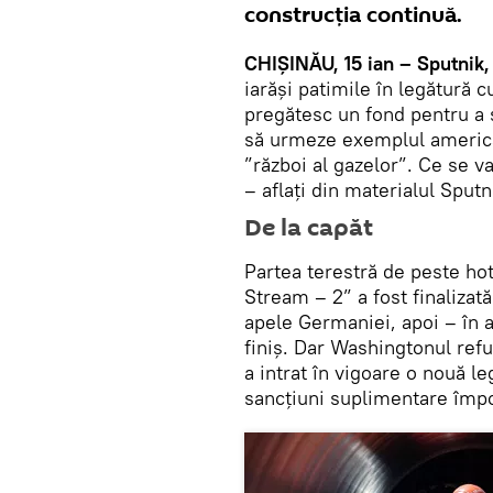
construcția continuă.
CHIȘINĂU, 15 ian – Sputnik
iarăși patimile în legătură 
pregătesc un fond pentru a s
să urmeze exemplul american
”război al gazelor”. Ce se v
– aflați din materialul Sputn
De la capăt
Partea terestră de peste ho
Stream – 2” a fost finaliza
apele Germaniei, apoi – în 
finiș. Dar Washingtonul refu
a intrat în vigoare o nouă le
sancțiuni suplimentare împo