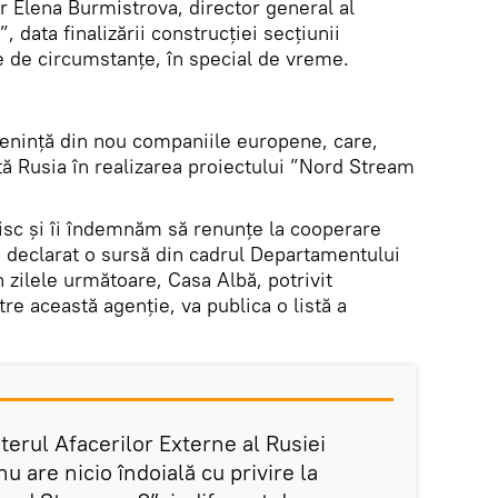
r Elena Burmistrova, director general al
data finalizării construcției secțiunii
 de circumstanțe, în special de vreme.
menință din nou companiile europene, care,
tă Rusia în realizarea proiectului ”Nord Stream
risc și îi îndemnăm să renunțe la cooperare
, a declarat o sursă din cadrul Departamentului
n zilele următoare, Casa Albă, potrivit
tre această agenție, va publica o listă a
terul Afacerilor Externe al Rusiei
u are nicio îndoială cu privire la