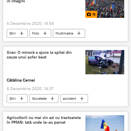
în imagini
15
6 Decembrie 2020, 14:54
Știri
Foto
Multimedia
Protest antiguvernamental
Chișinău
Grav: O minoră a ajuns la spital din
cauza unui șofer beat
Cătălina Cernei
6 Decembrie 2020, 14:37
Știri
Societate
accident
accident grav
accident auto
mașină
Agricultorii nu mai vin azi cu tractoarele
în PMAN: Iată unde le-au parcat