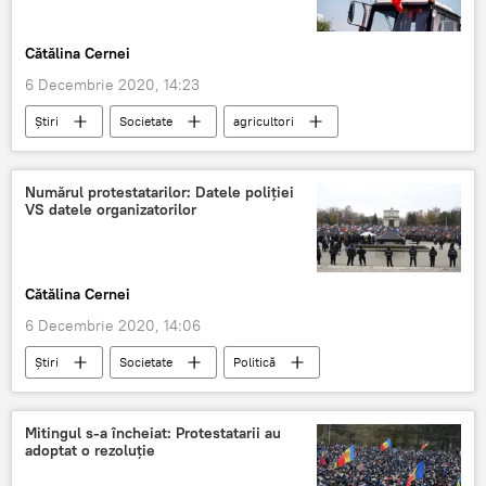
Cătălina Cernei
6 Decembrie 2020, 14:23
Știri
Societate
agricultori
agricultorii moldoveni
Protest
Numărul protestatarilor: Datele poliției
VS datele organizatorilor
Cătălina Cernei
6 Decembrie 2020, 14:06
Știri
Societate
Politică
protest
centrul capitalei
manifestanți
Mitingul s-a încheiat: Protestatarii au
adoptat o rezoluție