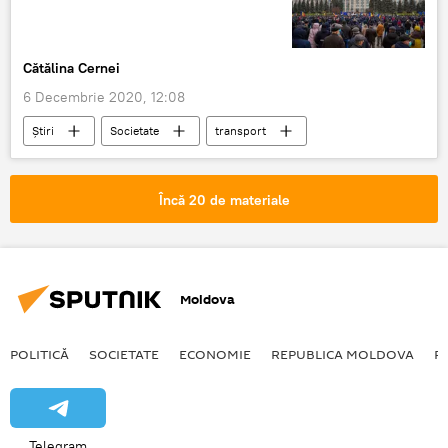
Cătălina Cernei
6 Decembrie 2020, 12:08
Știri
Societate
transport
protest
Străzi blocate
străzi
Încă 20 de materiale
Moldova
POLITICĂ
SOCIETATE
ECONOMIE
REPUBLICA MOLDOVA
R
Telegram