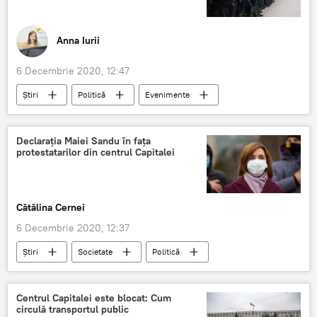
Anna Iurii
6 Decembrie 2020, 12:47
Știri
Politică
Evenimente
protest
agricultori
tractoare
Declarația Maiei Sandu în fața
protestatarilor din centrul Capitalei
Cătălina Cernei
6 Decembrie 2020, 12:37
Știri
Societate
Politică
protest
chișinău
Maia Sandu
Centrul Capitalei este blocat: Cum
circulă transportul public