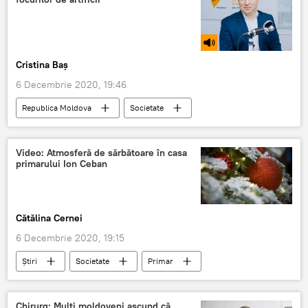
Cristina Baș
6 Decembrie 2020, 19:46
Republica Moldova
Societate
Podcasturi
Podcasturi
focuri de artificii
Video: Atmosferă de sărbătoare în casa
primarului Ion Ceban
Cătălina Cernei
6 Decembrie 2020, 19:15
Știri
Societate
Primar
brad
Chirurg: Mulți moldoveni ascund că