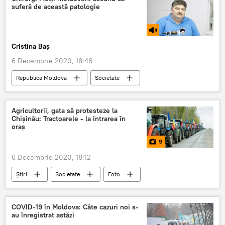
suferă de această patologie
Cristina Baș
6 Decembrie 2020, 18:46
Republica Moldova
Societate
Sănătate
Podcasturi
Podcasturi
hemoroizi
Agricultorii, gata să protesteze la
Chișinău: Tractoarele - la intrarea în
oraș
9
6 Decembrie 2020, 18:12
Știri
Societate
Foto
Multimedia
agricultori
protest
Chișinău
COVID-19 în Moldova: Câte cazuri noi s-
au înregistrat astăzi