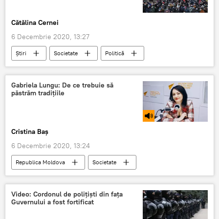
Cătălina Cernei
6 Decembrie 2020, 13:27
Știri
Societate
Politică
Protest
Rezoluție
manifestanți
Gabriela Lungu: De ce trebuie să
păstrăm tradițiile
Cristina Baș
6 Decembrie 2020, 13:24
Republica Moldova
Societate
Podcasturi
Podcasturi
obiceiuri și tradiții
Video: Cordonul de polițiști din fața
Guvernului a fost fortificat