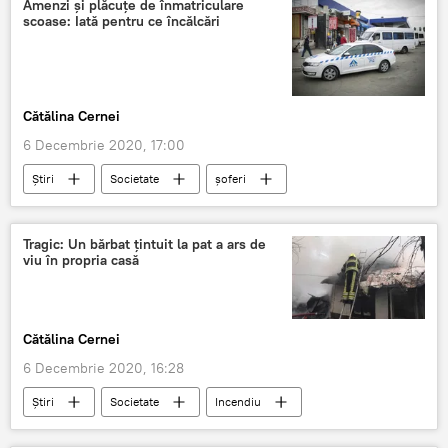
Amenzi și plăcuțe de înmatriculare
scoase: Iată pentru ce încălcări
Cătălina Cernei
6 Decembrie 2020, 17:00
Știri
Societate
șoferi
amenzi rutiere
amenzi
ANTA
Tragic: Un bărbat țintuit la pat a ars de
viu în propria casă
Cătălina Cernei
6 Decembrie 2020, 16:28
Știri
Societate
Incendiu
bărbat
foc