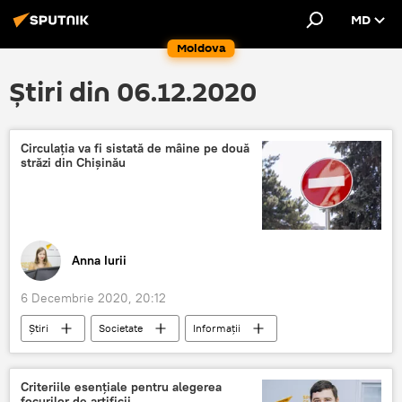
MD
Moldova
Știri din 06.12.2020
Circulația va fi sistată de mâine pe două
străzi din Chișinău
Anna Iurii
6 Decembrie 2020, 20:12
Știri
Societate
Informații
Circulația rutieră
sistată
străzi
Chișinău
Criteriile esențiale pentru alegerea
focurilor de artificii