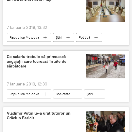
7 Ianuarie 2019, 13:32
Republica Moldova
Știri
Politică
Alegeri parlamentare
referendum
Guvern
Pavel Filip
miniștri
Ce salariu trebuie să primească
angajații care lucrează în zile de
sărbătoare
7 Ianuarie 2019, 12:39
Republica Moldova
Societate
Știri
zile libere
zile de sărbătoare
Codul Muncii
Vladimir Putin le-a urat tuturor un
Crăciun Fericit