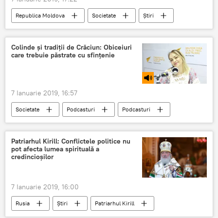
Republica Moldova
Societate
Știri
Editoriale
medici
polițiști
naștere
Colinde și tradiții de Crăciun: Obiceiuri
care trebuie păstrate cu sfințenie
7 Ianuarie 2019, 16:57
Societate
Podcasturi
Podcasturi
Știri
Cultură
Republica Moldova
Moldova
tradiții
Patriarhul Kirill: Conflictele politice nu
pot afecta lumea spirituală a
Sărbătorile de iarnă bat la ușă – tradiții, obiceiuri și acte de caritate
credincioșilor
7 Ianuarie 2019, 16:00
Rusia
Știri
Patriarhul Kirill
mesaj
Craciun
Religie