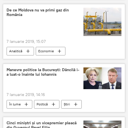
De ce Moldova nu va primi gaz din
România
7 Ianuarie 2019, 15:07
Analitică
Economie
Republica Moldova
Știri
gazoductul Iasi-Chisinau
Transgaz
Manevre politice la București: Dăncilă i-
a luat-o înainte lui Iohannis
Vestmoldtransgaz
Gazprom
Moldova
România
Rusia
7 Ianuarie 2019, 14:16
În lume
Politică
Știri
Viorica Dăncilă
Klaus Iohannis
România
Cinci miniștri și un vicepremier pleacă
din Guvernul Pavel Filip