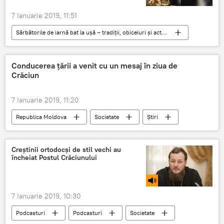
7 Ianuarie 2019, 11:51
Sărbătorile de iarnă bat la ușă – tradiții, obiceiuri și acte de caritate
Rusia
Societate
Știri
Crăciun
Nașterea Domnului
Conducerea țării a venit cu un mesaj în ziua de
Crăciun
Vladimir Putin
7 Ianuarie 2019, 11:20
Republica Moldova
Societate
Știri
Crăciun
Nașterea Domnului
Igor Dodon
Pavel Filip
Creștinii ortodocși de stil vechi au
încheiat Postul Crăciunului
7 Ianuarie 2019, 10:30
Podcasturi
Podcasturi
Societate