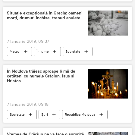
Știri
Republica Moldova
Religie
Crăciun
post
Nașterea Domnului
Situație excepțională în Grecia: oameni
morți, drumuri închise, trenuri anulate
7 Ianuarie 2019, 09:37
Meteo
În lume
Societate
Știri
Vreme
meteo
ger
Ninsoare
Grecia
îngheț
În Moldova trăiesc aproape 6 mii de
cetățeni cu numele Crăciun, Isus și
Hristos
7 Ianuarie 2019, 09:18
Societate
Știri
Republica Moldova
Crăciun
Nașterea Domnului
credință
Fecioara Maria
Vremea de Crăciun ne va face o surpriză