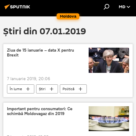
MD
Moldova
Știri din 07.01.2019
Ziua de 15 ianuarie – data X pentru
Brexit
7 Ianuarie 2019, 20:06
În lume
Știri
Politică
Brexit
Marea Britanie
Theresa May
Important pentru consumatori: Ce
schimbă Moldovagaz din 2019