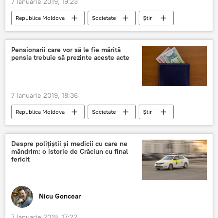
7 Ianuarie 2019, 19:23
Republica Moldova
Societate
Știri
gaz
MoldovaGaz
consumatori
Pensionarii care vor să le fie mărită
pensia trebuie să prezinte aceste acte
7 Ianuarie 2019, 18:36
Republica Moldova
Societate
Știri
pensie
pensionar
Moldova
Despre polițiștii și medicii cu care ne
mândrim: o istorie de Crăciun cu final
fericit
Nicu Goncear
7 Ianuarie 2019, 17:22