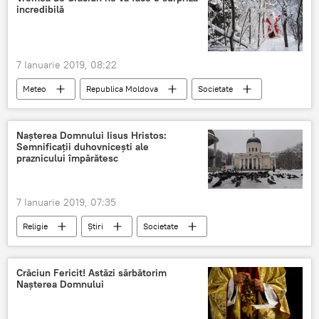
incredibilă
7 Ianuarie 2019, 08:22
Meteo
Republica Moldova
Societate
Știri
Vreme
meteo
Crăciun
Nașterea Domnului Iisus Hristos:
Semnificații duhovnicești ale
praznicului împărătesc
7 Ianuarie 2019, 07:35
Religie
Știri
Societate
Republica Moldova
Nasterea Domnului
Iisus Hristos
semnificatie
Crăciun
Crăciun Fericit! Astăzi sărbătorim
Nașterea Domnului