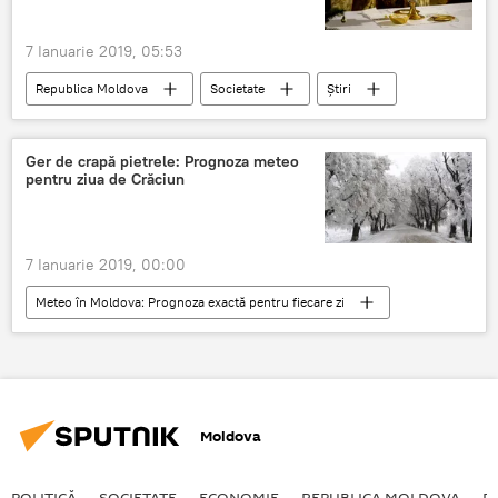
7 Ianuarie 2019, 05:53
Republica Moldova
Societate
Știri
Crăciun
Nașterea Domnului
obiceiuri
Tradiții
Ger de crapă pietrele: Prognoza meteo
pentru ziua de Crăciun
7 Ianuarie 2019, 00:00
Meteo în Moldova: Prognoza exactă pentru fiecare zi
Meteo
Informații
Republica Moldova
Știri
vremea rea
Craciun
temperaturi
ger
Moldova
POLITICĂ
SOCIETATE
ECONOMIE
REPUBLICA MOLDOVA
R