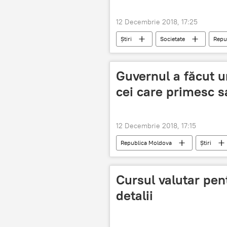
12 Decembrie 2018, 17:25
Știri
Societate
Repu
Guvernul a făcut 
cei care primesc s
12 Decembrie 2018, 17:15
Republica Moldova
Știri
pensie
Remunerare
Cursul valutar pent
detalii