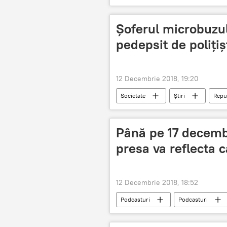
consiliu
drepturile omului
Șoferul microbuzul
pedepsit de polițiș
12 Decembrie 2018, 19:20
Societate
Știri
Repu
minora
Până pe 17 decemb
presa va reflecta 
12 Decembrie 2018, 18:52
Podcasturi
Podcasturi
campanie lectorală