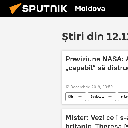
Moldova
Știri din 12.
Previziune NASA: 
„capabil” să distr
12 Decembrie 2018, 23:59
Știri
Societate
În l
distrugere
civilizatie
Mister: Vezi ce i s
britanic, Theresa M