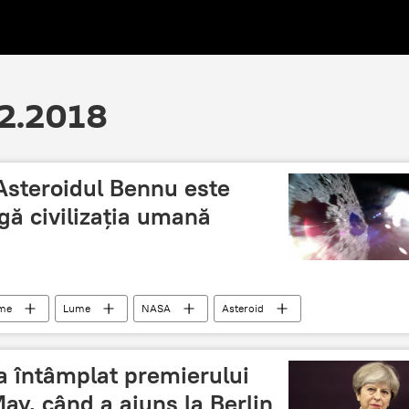
12.2018
Asteroidul Bennu este
ugă civilizația umană
ume
Lume
NASA
Asteroid
oameni
-a întâmplat premierului
ay, când a ajuns la Berlin