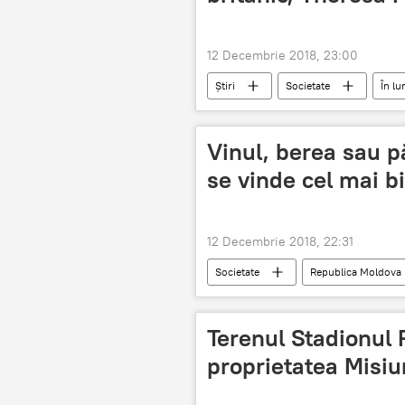
12 Decembrie 2018, 23:00
Știri
Societate
În l
Theresa May
premier britani
Vinul, berea sau p
se vinde cel mai b
12 Decembrie 2018, 22:31
Societate
Republica Moldova
Terenul Stadionul 
proprietatea Misiu