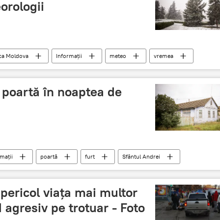
orologii
ca Moldova
Informații
meteo
vremea
o poartă în noaptea de
mații
poartă
furt
Sfântul Andrei
 pericol viața mai multor
agresiv pe trotuar - Foto