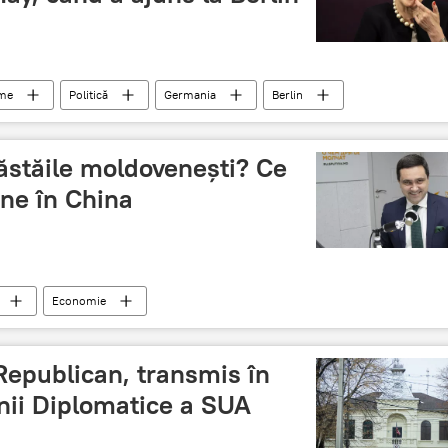
ume
Politică
Germania
Berlin
c
ăstăile moldovenești? Ce
ine în China
Economie
Republican, transmis în
nii Diplomatice a SUA