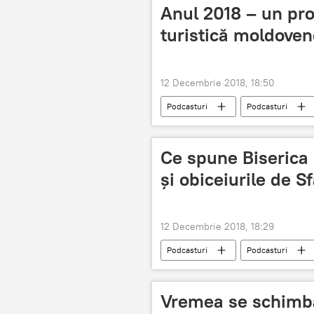
Anul 2018 – un pro
turistică moldove
12 Decembrie 2018, 18:50
Podcasturi
Podcasturi
Moldova
turism
Ce spune Biserica 
și obiceiurile de S
12 Decembrie 2018, 18:29
Podcasturi
Podcasturi
Moldova
biserică
tr
Vremea se schimbă