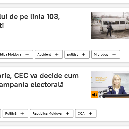
ui de pe linia 103,
ti
blica Moldova
Accident
politist
Microbuz
rie, CEC va decide cum
campania electorală
Politică
Republica Moldova
CCA