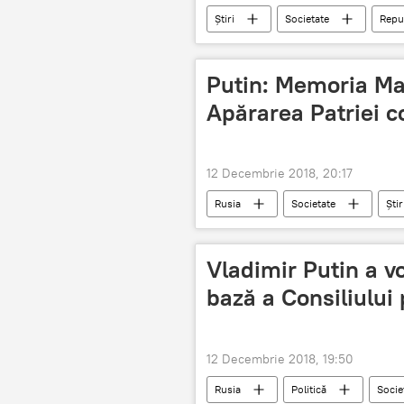
Știri
Societate
Repu
condamnati
tortura
Putin: Memoria Ma
Apărarea Patriei c
12 Decembrie 2018, 20:17
Rusia
Societate
Știr
consolidare
Vladimir Putin a v
bază a Consiliului
12 Decembrie 2018, 19:50
Rusia
Politică
Socie