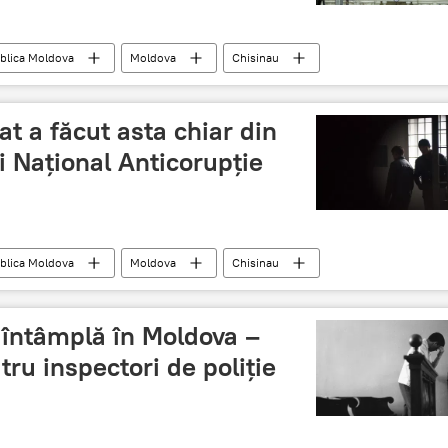
blica Moldova
Moldova
Chisinau
da SUA
Teren
proprietate
at a făcut asta chiar din
i Național Anticorupție
blica Moldova
Moldova
Chisinau
suspect
judecata
Inchisoare
e întâmplă în Moldova –
tru inspectori de poliție