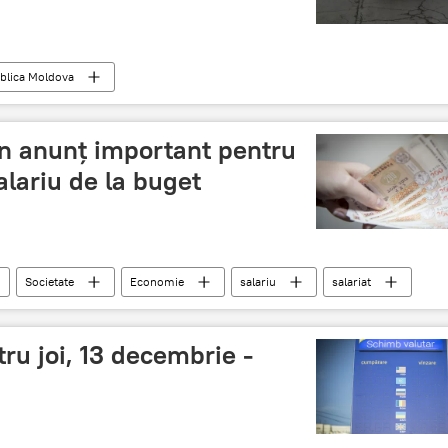
blica Moldova
un anunț important pentru
alariu de la buget
Societate
Economie
salariu
salariat
Guvern
buget
ru joi, 13 decembrie -