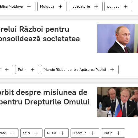
blica Moldova
Moldova
judecatorie
politisti
relui Război pentru
onsolidează societatea
i
Putin
Marele Război pentru Apărarea Patriei
orbit despre misiunea de
 pentru Drepturile Omului
tate
Știri
Rusia
Kremlin
Putin