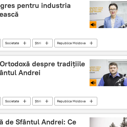
gres pentru industria
nească
Societate
Știri
Republica Moldova
Ortodoxă despre tradițiile
fântul Andrei
Societate
Știri
Republica Moldova
adiții și obiceiuri de Sfântul Andrei
 de Sfântul Andrei: Ce