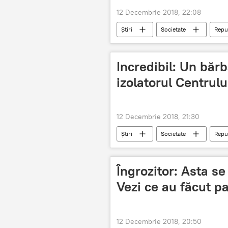
12 Decembrie 2018, 22:08
Știri
Societate
Repu
stadionul republican
Ambasa
Incredibil: Un bărb
izolatorul Centrulu
12 Decembrie 2018, 21:30
Știri
Societate
Repu
Centrul National Anticoruptie
trafic de influenta
Îngrozitor: Asta s
Vezi ce au făcut pa
12 Decembrie 2018, 20:50