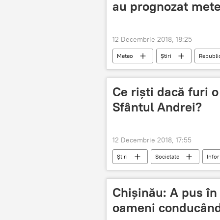
au prognozat mete
12 Decembrie 2018, 18:25
Meteo
Știri
Republi
temperaturi
Ce riști dacă furi 
Sfântul Andrei?
12 Decembrie 2018, 17:55
Știri
Societate
Infor
tradiții
superstiții
Chișinău: A pus în
oameni conducând 